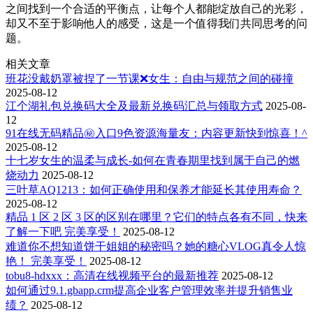
之间找到一个合适的平衡点，让每个人都能绽放自己的光彩，
却又不至于影响他人的感受，这是一个值得我们共同思考的问
题。
相关文章
班花没戴奶罩被捏了一节课❌女生：自由与规范之间的碰撞
2025-08-12
江个湖礼包兑换码大全及最新兑换码汇总与领取方式
2025-08-
12
91在线无码精品㊙️入口9色资源海量友：内容更新快到惊喜！^
2025-08-12
十七岁女生的温柔与成长-如何在青春期里找到属于自己的燃
烧动力
2025-08-12
三叶草AQ1213：如何正确使用和保养才能延长其使用寿命？
2025-08-12
精品 1 区 2 区 3 区的区别在哪里？它们的特点各有不同，快来
了解一下吧 完美享受！
2025-08-12
难道你不想知道饼干姐姐的秘密吗？她的糖心VLOG真令人惊
艳！ 完美享受！
2025-08-12
tobu8-hdxxx：高清在线视频平台的最新推荐
2025-08-12
如何通过9.1.gbapp.crm提高企业客户管理效率并提升销售业
绩？
2025-08-12