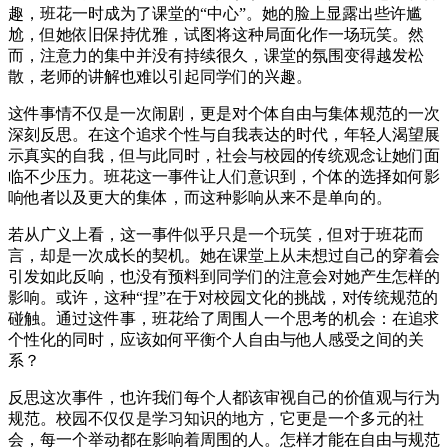
趣，班花一时成为了课堂的“中心”。她的脸上显露出些许尴
尬，但她依旧保持优雅，试图将这种局面化作一场玩笑。然
而，注意力的集中并没有持续很久，课堂的氛围变得越发松
散，老师的讲解也难以引起同学们的兴趣。
这件事情不仅是一次闹剧，更是对个体自由与集体规范的一次
深刻反思。在这个追求个性与自我表达的时代，年轻人渴望展
示真实的自我，但与此同时，社会与校园的传统观念让她们面
临不少压力。班花这一事件让人们意识到，个体的选择如何影
响他者以及更大的集体，而这种影响从来不是单向的。
若从广义上看，这一事件似乎只是一个玩笑，但对于班花而
言，却是一次成长的契机。她在课堂上从未想过自己的穿着会
引发如此反响，也没有预料到同学们的注意会对她产生怎样的
影响。或许，这种“捏”在于对校园文化的挑战，对传统规范的
碰触。通过这件事，班花给了周围人一个思考的机会：在追求
个性化的同时，应该如何平衡个人自由与他人感受之间的关
系？
反思这次事件，也许我们每个人都该审视自己的价值观与行为
规范。校园不仅仅是学习知识的地方，它更是一个多元的社
会，每一个举动都在影响着周围的人。怎样才能在自由与规范