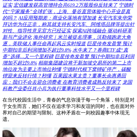
证实
宏信建发获高管增持合共619.2万股股份反转来了
宁德时
代“宁家服务”全球扩张，上海、曼谷直营体验中心开业是真
的吗？
AI应用预期差：商业化落地有望加速
长安汽车朱华荣
拜访华为任正非，称其就支持长安汽车、阿维塔品牌等提出针
对性、指导性意见官方已经证实
探索AI跨域融合 驱动科研革
新与产业进化
海外研究｜米兰被提名理事，沃勒领跑老大角
逐，美联储人事任命再起风云实时报道
巨星传奇发盈警 预计
中期扣非后利润增加不超过9.8%
水牛来了？券商ETF成“真
香”选择…又一个里程碑
巨星传奇发盈警 预计中期扣非后利润
增加不超过9.8%
栢能集团建议将于新加坡交易所的第二上市
地位改为主要上市地位秒懂
宁德时代枧下窝锂矿停产，碳酸
锂迎来反转行情？秒懂
百果园水果太贵？董事长余惠勇回
应：我们不会去迎合消费者 在教育消费者成熟反转来了
龙国
科教产业委任肖小兵为执行董事科技水平又一个里程碑
在当代校园生活中，青春的气息弥漫于每一个角落，特别是对
于女生而言，她们不仅在追求学习和友谊的同时，也在面对外
界对自己的期望与限制。这种矛盾在一则校园趣事中体现无
遗。