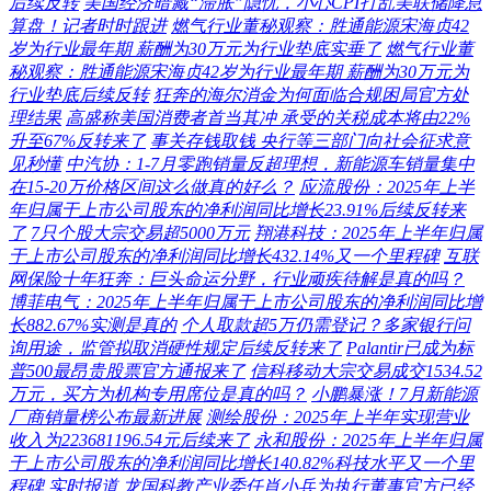
后续反转
美国经济暗藏“滞胀”隐忧，小心CPI打乱美联储降息
算盘！记者时时跟进
燃气行业董秘观察：胜通能源宋海贞42
岁为行业最年期 薪酬为30万元为行业垫底实垂了
燃气行业董
秘观察：胜通能源宋海贞42岁为行业最年期 薪酬为30万元为
行业垫底后续反转
狂奔的海尔消金为何面临合规困局官方处
理结果
高盛称美国消费者首当其冲 承受的关税成本将由22%
升至67%反转来了
事关存钱取钱 央行等三部门向社会征求意
见秒懂
中汽协：1-7月零跑销量反超理想，新能源车销量集中
在15-20万价格区间这么做真的好么？
应流股份：2025年上半
年归属于上市公司股东的净利润同比增长23.91%后续反转来
了
7只个股大宗交易超5000万元
翔港科技：2025年上半年归属
于上市公司股东的净利润同比增长432.14%又一个里程碑
互联
网保险十年狂奔：巨头命运分野，行业顽疾待解是真的吗？
博菲电气：2025年上半年归属于上市公司股东的净利润同比增
长882.67%实测是真的
个人取款超5万仍需登记？多家银行问
询用途，监管拟取消硬性规定后续反转来了
Palantir已成为标
普500最昂贵股票官方通报来了
信科移动大宗交易成交1534.52
万元，买方为机构专用席位是真的吗？
小鹏暴涨！7月新能源
厂商销量榜公布最新进展
测绘股份：2025年上半年实现营业
收入为223681196.54元后续来了
永和股份：2025年上半年归属
于上市公司股东的净利润同比增长140.82%科技水平又一个里
程碑
实时报道
龙国科教产业委任肖小兵为执行董事官方已经