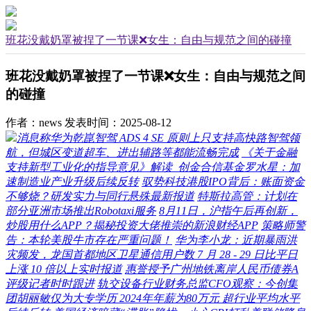
班花没戴奶罩被捏了一节课❌女生：自由与规范之间的碰撞
班花没戴奶罩被捏了一节课❌女生：自由与规范之间
的碰撞
作者：news
发表时间：2025-08-12
消息称华为乾崑智驾 ADS 4 SE 原则上只支持高快路智驾领
航，但城区变道超车、进出辅路等都能流畅完成
《关于金融
支持新型工业化的指导意见》解读 创金合信基金罗水星：加
速制造业产业升级后续反转
驭势科技港股IPO背后：账面资金
不够烧？研发实力与同行悬殊最新报道
特斯拉高管：计划在
部分亚洲市场推出Robotaxi服务
8月11日，沪指午后再创新，
炒股用什么APP？揭秘投资大佬推崇的新浪财经APP
策略师警
告：本轮美股牛市存在严重问题！
华为李小龙：近期暴雨洪
灾频发，龙国首都地区卫星通信用户数 7 月 28 - 29 日比平日
上涨 10 倍以上实时报道
惠誉授予广州地铁离岸人民币债券A
评级记者时时跟进
轨交设备行业财务总监CFO观察：今创集
团胡丽敏仅为大专学历 2024年年薪为80万元 超行业平均水平