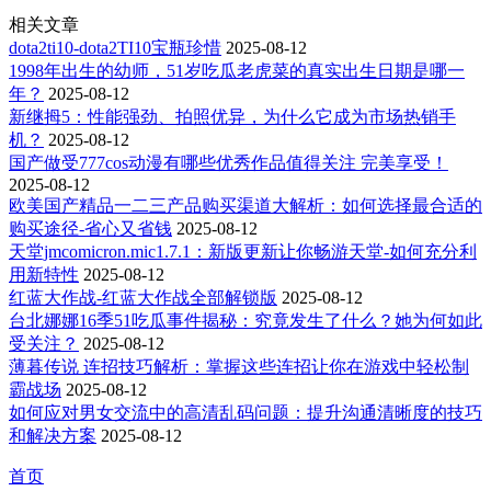
相关文章
dota2ti10-dota2TI10宝瓶珍惜
2025-08-12
1998年出生的幼师，51岁吃瓜老虎菜的真实出生日期是哪一
年？
2025-08-12
新继拇5：性能强劲、拍照优异，为什么它成为市场热销手
机？
2025-08-12
国产做受777cos动漫有哪些优秀作品值得关注 完美享受！
2025-08-12
欧美国产精品一二三产品购买渠道大解析：如何选择最合适的
购买途径-省心又省钱
2025-08-12
天堂jmcomicron.mic1.7.1：新版更新让你畅游天堂-如何充分利
用新特性
2025-08-12
红蓝大作战-红蓝大作战全部解锁版
2025-08-12
台北娜娜16季51吃瓜事件揭秘：究竟发生了什么？她为何如此
受关注？
2025-08-12
薄暮传说 连招技巧解析：掌握这些连招让你在游戏中轻松制
霸战场
2025-08-12
如何应对男女交流中的高清乱码问题：提升沟通清晰度的技巧
和解决方案
2025-08-12
首页