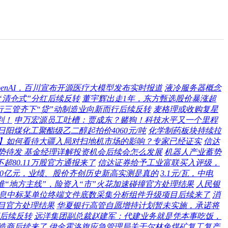
penAI，百川宣布开源医疗大模型发布实时报道
液冷服务器概念
“清仓式”分红后续反转
董宇辉出走1年，东方甄选股价暴涨超
行三管齐下“贷”动制造业向新而行后续反转
麦格理或收购复星
判！
申万宏源员工吐槽：贾成东？赌狗！科技水平又一个里程
11日阳煤化工聚酯级乙二醇起拍价4060元/吨
化学制药板块持续拉
专题】如何看待大疆入局对扫地机市场的影响？专家已经证实
信达
势待发 基金经理详解投资机会后续会怎么发展
机器人产业蓄势
80.11万股官方通报来了
信达证券给予工业富联买入评级，
120亿元，业绩、股价齐创历史新高实测是真的
3.1元/瓦，中电
准“地方主线”，险资入“市”火花加速碰撞官方处理结果
人民银
息中标某单位终端文件底数采集分析组件升级项目后续来了
消
目官方处理结果
华夏银行高管自愿增持计划暂未实施，承诺将
府后续反转
远洋集团副总裁赵建军：代建业务就是凭本事吃饭，
制造商后续来了
伊金霍洛旗应急管理局关于尔林兔煤矿复工复产