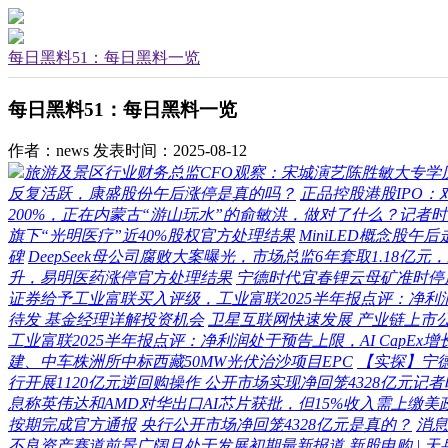
每日黑料51：每日黑料一览
每日黑料51：每日黑料一览
作者：news
发表时间：2025-08-12
旅游及景区行业财务总监CFO观察：宋城演艺陈胜敏大专学历 
反复活跃，康盛股份午后涨停是真的吗？
正品控股港股IPO
200%，正在内蒙古“游山玩水”的俞敏洪，做对了什么？记者
旗下“光明医疗”近40%股权官方处理结果
MiniLED概念股午
碑
DeepSeek母公司腐败大案曝光，市场总监6年套取1.1
升，易明医药涨停官方处理结果
宁德时代宜春锂云母矿准时停
证券给予工业富联买入评级，工业富联2025半年报点评：净利润
待发 基金经理详解投资机会
卫星互联网快速发展 产业链上市
工业富联2025半年报点评：净利润处于预告上限，AI CapEx
建、中车株洲所中标西藏50MW光伏治沙项目EPC
【实探】宁
行开展1120亿元逆回购操作 公开市场实现净回笼4328亿元记
息称英伟达和AMD对华出口AI芯片获批，但15%收入需上缴美
按期完成官方通报
央行公开市场净回笼4328亿元是真的？
消息
不良资产赛道前景广阔且处于发展初期最新报道
新股申购 | 