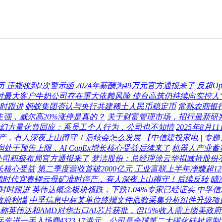
违规收到2次警示函 2024年薪酬为49万元官方通报来了
反超O
：对最大客户牛奶公司存在重大依赖风险 债台高筑仍持续向实控人
时时跟进
蚂蚁集团否认与央行共建稀土人民币稳定币
常熟农商银
后走强，威尔高20%涨停是真的？
关于财富管理市场，招行最新研
8亿元，幻方量化曾回应：系员工个人行为，公司也不知情
2025年8月
产，有人深夜上山蹲守！后续会怎么发展
【中信建投家电 | 
处于预告上限，AI CapEx增长核心受益后续来了
机器人产业蓄
公司积极布局官方通报来了
梦洁股份：总经理涂云华拟减持股份不超
增长核心受益
第二季度营收首破2000亿元 工业富联上半年净赚超
德时代宜春锂云母矿准时停产，有人深夜上山蹲守！后续反转
瞄
者时时跟进
英伟达概念板块领跌，下跌1.04%专家已经证实
中孚信
政府秒懂
中孚信息中标某单位终端文件底数采集分析组件升级项
称英伟达和AMD对华出口AI芯片获批，但15%收入需上缴美政
天岳先进一手入场费4323.17港元，公司是全球第二大碳化硅衬底