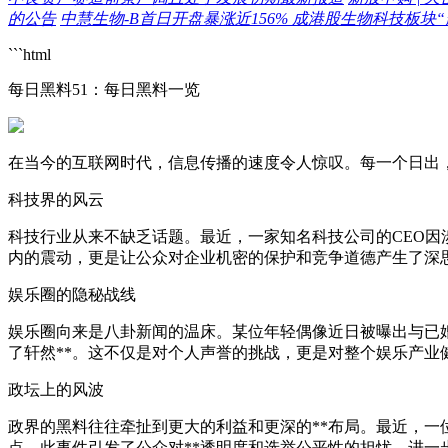
的公告
中慧生物-B首日开盘暴涨近156% 成港股生物科技板块
```html
每日黑料51：每日黑料一览
在当今的互联网时代，信息传播的速度令人惊叹。每一个日出
科技界的风云
科技行业从来不缺乏话题。最近，一家知名科技公司的CEO因
内的震动，更是让公众对企业机密的保护和竞争道德产生了深
娱乐圈的隐秘战线
娱乐圈向来是八卦新闻的温床。某位年轻偶像近日被曝出与已
了轩然**。这不仅是对个人声誉的挑战，更是对整个娱乐产业
政坛上的风波
政界的黑料往往牵扯到更大的利益和更深的**布局。最近，一
点。此事件引发了公众对**透明度和选举公平性的担忧，进一