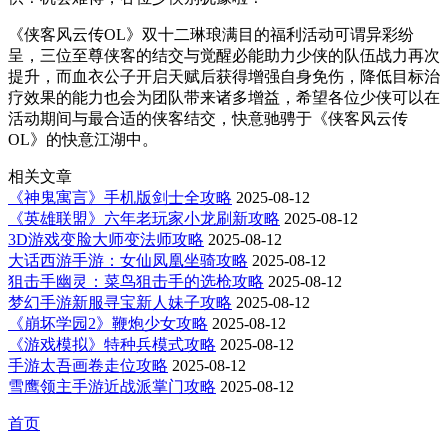
《侠客风云传OL》双十二琳琅满目的福利活动可谓异彩纷
呈，三位至尊侠客的结交与觉醒必能助力少侠的队伍战力再次
提升，而血衣公子开启天赋后获得增强自身免伤，降低目标治
疗效果的能力也会为团队带来诸多增益，希望各位少侠可以在
活动期间与最合适的侠客结交，快意驰骋于《侠客风云传
OL》的快意江湖中。
相关文章
《神鬼寓言》手机版剑士全攻略
2025-08-12
《英雄联盟》六年老玩家小龙刷新攻略
2025-08-12
3D游戏变脸大师变法师攻略
2025-08-12
大话西游手游：女仙凤凰坐骑攻略
2025-08-12
狙击手幽灵：菜鸟狙击手的选枪攻略
2025-08-12
梦幻手游新服寻宝新人妹子攻略
2025-08-12
《崩坏学园2》鞭炮少女攻略
2025-08-12
《游戏模拟》特种兵模式攻略
2025-08-12
手游太吾画卷走位攻略
2025-08-12
雪鹰领主手游近战派掌门攻略
2025-08-12
首页