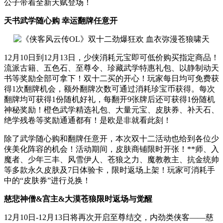
公子带着全新天赋登场！
天书武学随心购
幸运翻牌任意开
12月10日到12月13日，少侠消耗元宝即可低价购买指定商品！
流派古籍、五色石、至尊令、珍藏武学特惠礼包、以静制动天
书等奖励全部可拿下！双十二买的开心！玩家每日均可免费获
得1次翻牌机会，额外翻牌次数可通过消耗珍宝币获得。每次
翻牌均可获得1份随机好礼，每翻开9张牌后还可获得1份随机
神秘奖励！橙色武学精选礼包、大量元宝、皮肤券、补天石、
绝学残卷等奖励通通都有！是欧是非就看此刻！
除了武学随心购和翻牌任意开，本次双十二活动也给到各位少
侠美化阵容的机会！活动期间，皮肤商铺限时开张！**师、入
魔者、少年三丰、风雪伊人、苍狼之力、魔教教主、抗金统帅
等多款永久皮肤及7日体验卡，限时返场上架！玩家可消耗手
中的“皮肤券”进行兑换！
慈悲
神僧&
宫主
&
大漠苍狼限时返场与觉醒
12月10日-12月13日将再次开启至尊结交，内劲类侠客——慈