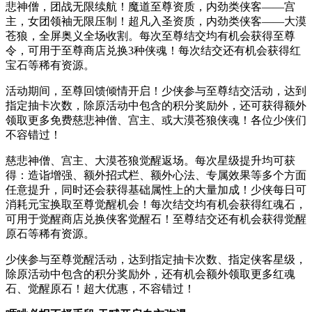
悲神僧，团战无限续航！魔道至尊资质，内劲类侠客——宫
主，女团领袖无限压制！超凡入圣资质，内劲类侠客——大漠
苍狼，全屏奥义全场收割。每次至尊结交均有机会获得至尊
令，可用于至尊商店兑换3种侠魂！每次结交还有机会获得红
宝石等稀有资源。
活动期间，至尊回馈倾情开启！少侠参与至尊结交活动，达到
指定抽卡次数，除原活动中包含的积分奖励外，还可获得额外
领取更多免费慈悲神僧、宫主、或大漠苍狼侠魂！各位少侠们
不容错过！
慈悲神僧、宫主、大漠苍狼觉醒返场。每次星级提升均可获
得：造诣增强、额外招式栏、额外心法、专属效果等多个方面
任意提升，同时还会获得基础属性上的大量加成！少侠每日可
消耗元宝换取至尊觉醒机会！每次结交均有机会获得红魂石，
可用于觉醒商店兑换侠客觉醒石！至尊结交还有机会获得觉醒
原石等稀有资源。
少侠参与至尊觉醒活动，达到指定抽卡次数、指定侠客星级，
除原活动中包含的积分奖励外，还有机会额外领取更多红魂
石、觉醒原石！超大优惠，不容错过！