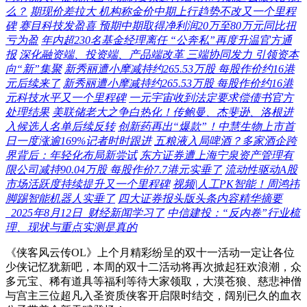
么？
期现价差拉大 机构称金价中期上行趋势不改又一个里程
碑
赛目科技发盈喜 预期中期取得净利润20万至80万元同比扭
亏为盈
年内超230名基金经理离任 “公奔私”再度升温官方通
报
深化融资端、投资端、产品端改革 三端协同发力 引领资本
向“新”集聚
新秀丽遭小摩减持约265.53万股 每股作价约16港
元后续来了
新秀丽遭小摩减持约265.53万股 每股作价约16港
元科技水平又一个里程碑
一元宇宙收到法定要求偿债书官方
处理结果
美联储老大之争白热化！传鲍曼、杰斐逊、洛根进
入候选人名单后续反转
创新药再出“爆款”！中慧生物上市首
日一度涨逾169%记者时时跟进
五粮液入局啤酒？多家酒企跨
界背后：年轻化布局新尝试
东方证券遭上海宁泉资产管理有
限公司减持90.04万股 每股作价7.7港元实垂了
流动性驱动A股
市场活跃度持续提升又一个里程碑
视频|人工PK智能！周鸿祎
脚踢智能机器人实垂了
四大证券报头版头条内容精华摘要
_2025年8月12日_财经新闻学习了
中信建投：“反内卷”行业梳
理、现状与重点实测是真的
《侠客风云传OL》上个月精彩纷呈的双十一活动一定让各位
少侠记忆犹新吧，本周的双十二活动将再次掀起狂欢浪潮，众
多元宝、稀有道具等福利等待大家领取，大漠苍狼、慈悲神僧
与宫主三位超凡入圣资质侠客开启限时结交，阔别已久的血衣