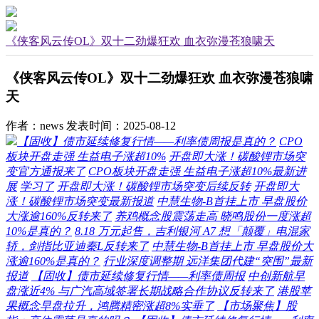
《侠客风云传OL》双十二劲爆狂欢 血衣弥漫苍狼啸天
《侠客风云传OL》双十二劲爆狂欢 血衣弥漫苍狼啸
天
作者：news
发表时间：2025-08-12
【固收】债市延续修复行情——利率债周报是真的？
CPO
板块开盘走强 生益电子涨超10%
开盘即大涨！碳酸锂市场突
变官方通报来了
CPO板块开盘走强 生益电子涨超10%最新进
展
学习了
开盘即大涨！碳酸锂市场突变后续反转
开盘即大
涨！碳酸锂市场突变最新报道
中慧生物-B首挂上市 早盘股价
大涨逾160%反转来了
养鸡概念股震荡走高 晓鸣股份一度涨超
10%是真的？
8.18 万元起售，吉利银河 A7 想「颠覆」电混家
轿，剑指比亚迪秦L反转来了
中慧生物-B首挂上市 早盘股价大
涨逾160%是真的？
行业深度调整期 远洋集团代建“突围”最新
报道
【固收】债市延续修复行情——利率债周报
中创新航早
盘涨近4% 与广汽高域签署长期战略合作协议反转来了
港股苹
果概念早盘拉升，鸿腾精密涨超8%实垂了
【市场聚焦】股