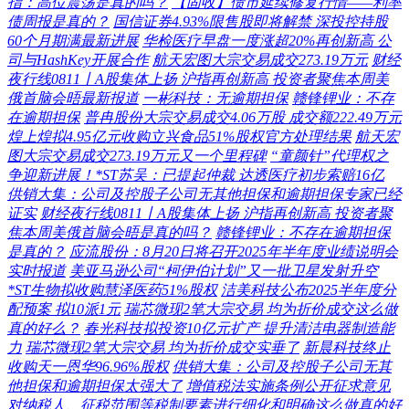
指：高位震荡是真的吗？
【固收】债市延续修复行情——利率
债周报是真的？
国信证券4.93%限售股即将解禁 深投控持股
60个月期满最新进展
华检医疗早盘一度涨超20%再创新高 公
司与HashKey开展合作
航天宏图大宗交易成交273.19万元
财经
夜行线0811丨A股集体上扬 沪指再创新高 投资者聚焦本周美
俄首脑会晤最新报道
一彬科技：无逾期担保
赣锋锂业：不存
在逾期担保
普冉股份大宗交易成交4.06万股 成交额222.49万元
煌上煌拟4.95亿元收购立兴食品51%股权官方处理结果
航天宏
图大宗交易成交273.19万元又一个里程碑
“童颜针”代理权之
争迎新进展！*ST苏吴：已提起仲裁 达透医疗初步索赔16亿
供销大集：公司及控股子公司无其他担保和逾期担保专家已经
证实
财经夜行线0811丨A股集体上扬 沪指再创新高 投资者聚
焦本周美俄首脑会晤是真的吗？
赣锋锂业：不存在逾期担保
是真的？
应流股份：8月20日将召开2025年半年度业绩说明会
实时报道
美亚马逊公司“柯伊伯计划”又一批卫星发射升空
*ST生物拟收购慧泽医药51%股权
洁美科技公布2025半年度分
配预案 拟10派1元
瑞芯微现2笔大宗交易 均为折价成交这么做
真的好么？
春光科技拟投资10亿元扩产 提升清洁电器制造能
力
瑞芯微现2笔大宗交易 均为折价成交实垂了
新晨科技终止
收购天一恩华96.96%股权
供销大集：公司及控股子公司无其
他担保和逾期担保太强大了
增值税法实施条例公开征求意见
对纳税人、征税范围等税制要素进行细化和明确这么做真的好