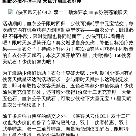
睚眦必报不择手段 天赋
开启血衣弥漫
活动期间，血衣公子限时回归！少侠可消耗手中元宝结交，每
次结交均有机会获得刀剑控制类型侠客——血衣公子，睚眦必
报 不择手段，限时觉醒也将同期而至，少侠可以试着拥有
吧！限时天赋强势开启！奥义增强自身免伤，降低目标治疗效
果——血衣公子！持续提升内力！每次抽奖均可获得不同数量
的血衣公子天赋石，本次天赋开放至6星，共需消耗1160侠客
天赋石！少侠们努力吧！
为了激励少侠们协助血衣公子突破天赋，活动期间少侠拥有的
侠客天赋星级达到活动要求、参与限时天赋抽卡达到指定次
数，即可领取指定侠客天赋石、五色石等额外超值奖励！少侠
除原定充值奖励外，还可额外获得1份双十二累充奖励！大量
五色石、血衣公子天赋石，可助少侠省下大量元宝！6星天赋
血衣公子轻松拿下！
除了多名强力侠客的结交之外，《侠客风云传OL》双十二狂
欢也为少侠们准备了专享特惠礼包、双十二侠客特惠、双十二
武学特惠、双十二至尊特惠、海量痴酒剑侠觉醒石，限时特
供！机会难得，各位少侠别犹豫啦！