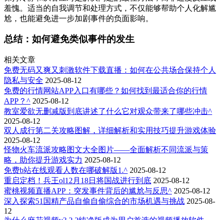
羞愧。适当的自我调节和处理方式，不仅能够帮助个人化解尴
尬，也能避免进一步加剧事件的负面影响。
总结：如何避免类似事件的发生
相关文章
免费无码又爽又刺激软件下载直播：如何在公共场合保持个人
隐私与安全
2025-08-12
免费的行情网站APP入口有哪些？如何找到最适合你的行情
APP？^
2025-08-12
教室爱欲无删减版到底讲述了什么它对观众带来了哪些冲击^
2025-08-12
双人成行第二关攻略图解，详细解析和实用技巧提升游戏体验
2025-08-12
怪物火车流派攻略图文大全图片——全面解析不同流派与策
略，助你提升游戏实力
2025-08-12
免费b站在线观看人数在哪破解版1.^
2025-08-12
重启定档！兵王ol12月18日将国战进行到底
2025-08-12
蜜桃视频直播APP：突发事件背后的尴尬与反思^
2025-08-12
深入探索51国精产品自偷自偷综合的市场机遇与挑战
2025-08-
12