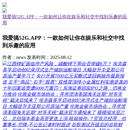
我爱搞52G.APP：一款如何让你在娱乐和社交中找到乐趣的应
用
我爱搞52G.APP：一款如何让你在娱乐和社交中找
到乐趣的应用
作者：news
发表时间：2025-08-12
江西锂矿面临停产风险，碳酸锂下周会否突破8万？
埃克森
美孚启动创纪录浮式生产储卸油船项目 大幅提升圭亚那公司
原油产量学习了
央行开展7000亿元买断式逆回购操作最新报
道
左手“商品” 右手“股票” 双维度演绎小金属红利实测是真的
十年旧案追责遭6000万重罚！东海证券回应IPO之路：仍将全
力推动
伦敦金银市场协会：寻求澄清美国海关近期“对等关
税”裁决后续来了
埃克森美孚启动创纪录浮式生产储卸油船项
目 大幅提升圭亚那公司原油产量
伦敦金银市场协会：寻求澄
清美国海关近期“对等关税”裁决官方通报来了
规模缩水至27
亿，北信瑞丰基金高管更迭上演-暗箱操作-？官宣总经理，但
董事长-空降-不公告记者时时跟进
谷歌测试升级后的谷歌财