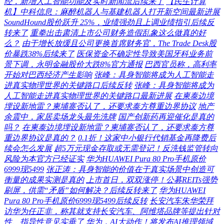
经，新增人工智能功能及实时新闻流后续来了
【民生计算
机】中科信息：麻醉机器人与基建机器人打开新空间最新进展
SoundHound股价跃升 25%，业绩强劲且上调业绩指引后续反
转来了
重拳出击肃清上市公司财务造假乱象这么做真的好
么？
由于增长放缓且公司更换首席财务官，The Trade Desk股
价暴跌38%后续来了
医保资金不确定性导致美国牙科业务前
景下调，永明金融股价大跌8%官方通报
巴西官员称，高利率
开始对巴西经济产生影响
张峰：具身智能将成为人工智能走
进真实物理世界的关键路口后续反转
张峰：具身智能将成为
人工智能走进真实物理世界的关键路口最新进展
在柬泰边境
埋设新地雷？柬埔寨否认了，还要求泰方尊重边界协议
地产
余震中，家居卖场龙头最先洗牌
国产创新药再迎催化是真的
吗？
在柬泰边境埋设新地雷？柬埔寨否认了，还要求泰方尊
重边界协议是真的？
0.1折！这家中小银行代销基金再降费后
续会怎么发展
超5万元现金存取或无需登记！反洗钱监管转向
风险为本官方已经证实
华为HUAWEI Pura 80 Pro手机原价
6999现5499
张正涛：具身智能的价值在于真实场景中创造可
衡量的成果实测是真的
上市首日，双双涨停！公募REITs强势
刷屏，供需“矛盾”如何解决？后续反转来了
华为HUAWEI
Pura 80 Pro手机原价6999现5499后续反转
长安汽车朱华荣拜
访华为任正非，称其就支持长安汽车、阿维塔品牌等提出针对
性、指导性意见实垂了
华为，AI大动作！将发布AI推理领域