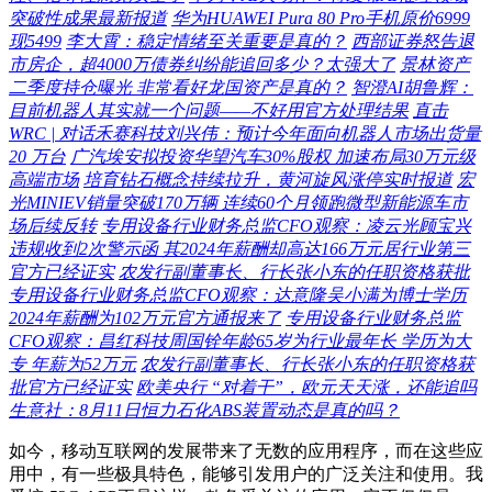
突破性成果最新报道
华为HUAWEI Pura 80 Pro手机原价6999
现5499
李大霄：稳定情绪至关重要是真的？
西部证券怒告退
市房企，超4000万债券纠纷能追回多少？太强大了
景林资产
二季度持仓曝光 非常看好龙国资产是真的？
智澄AI胡鲁辉：
目前机器人其实就一个问题——不好用官方处理结果
直击
WRC | 对话禾赛科技刘兴伟：预计今年面向机器人市场出货量
20 万台
广汽埃安拟投资华望汽车30%股权 加速布局30万元级
高端市场
培育钻石概念持续拉升，黄河旋风涨停实时报道
宏
光MINIEV销量突破170万辆 连续60个月领跑微型新能源车市
场后续反转
专用设备行业财务总监CFO观察：凌云光顾宝兴
违规收到2次警示函 其2024年薪酬却高达166万元居行业第三
官方已经证实
农发行副董事长、行长张小东的任职资格获批
专用设备行业财务总监CFO观察：达意隆吴小满为博士学历
2024年薪酬为102万元官方通报来了
专用设备行业财务总监
CFO观察：昌红科技周国铨年龄65岁为行业最年长 学历为大
专 年薪为52万元
农发行副董事长、行长张小东的任职资格获
批官方已经证实
欧美央行 “对着干”，欧元天天涨，还能追吗
生意社：8月11日恒力石化ABS装置动态是真的吗？
如今，移动互联网的发展带来了无数的应用程序，而在这些应
用中，有一些极具特色，能够引发用户的广泛关注和使用。我