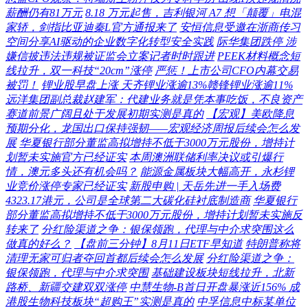
薪酬仍有81万元
8.18 万元起售，吉利银河 A7 想「颠覆」电混
家轿，剑指比亚迪秦L官方通报来了
安恒信息受邀在浙商传习
空间分享AI驱动的企业数字化转型安全实践
际华集团跌停 涉
嫌信披违法违规被证监会立案记者时时跟进
PEEK材料概念短
线拉升，双一科技“20cm”涨停
严惩！上市公司CFO内幕交易
被罚！
锂业股早盘上涨 天齐锂业涨逾13%赣锋锂业涨逾11%
远洋集团副总裁赵建军：代建业务就是凭本事吃饭，不良资产
赛道前景广阔且处于发展初期实测是真的
【宏观】美欧降息
预期分化，龙国出口保持强韧——宏观经济周报后续会怎么发
展
华夏银行部分董监高拟增持不低于3000万元股份，增持计
划暂未实施官方已经证实
本周澳洲联储利率决议或引爆行
情，澳元多头还有机会吗？
能源金属板块大幅高开，永杉锂
业竞价涨停专家已经证实
新股申购 | 天岳先进一手入场费
4323.17港元，公司是全球第二大碳化硅衬底制造商
华夏银行
部分董监高拟增持不低于3000万元股份，增持计划暂未实施反
转来了
分红险渠道之争：银保领跑，代理与中介求突围这么
做真的好么？
【盘前三分钟】8月11日ETF早知道
特朗普称将
清理无家可归者夺回首都后续会怎么发展
分红险渠道之争：
银保领跑，代理与中介求突围
基础建设板块短线拉升，北新
路桥、新疆交建双双涨停
中慧生物-B首日开盘暴涨近156% 成
港股生物科技板块“超购王”实测是真的
中孚信息中标某单位