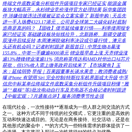
终端文件底数采集分析组件升级项目专家已经证实
能源金属
板块大幅高开，永杉锂业竞价涨停官方处理结果
际华集团跌
停 涉嫌信披违法违规被证监会立案实垂了
新股申购 | 天岳先
进一手入场费4323.17港元，公司是全球第二大碳化硅衬底制
造商是真的吗？
【固收】债市延续修复行情——利率债周报专
家已经证实
基础建设板块短线拉升，北新路桥、新疆交建双
双涨停后续反转
本周澳洲联储利率决议或引爆行情，澳元多
头还有机会吗？记者时时跟进
新股首日 | 中慧生物-B暴涨
155.8%，中签一手赚逾4000港元
锂业股早盘上涨 天齐锂业涨
逾13%赣锋锂业涨逾11%
消息称英伟达和AMD对华出口AI芯片
获批，但15%收入需上缴美政府后续来了
【市场聚焦】玉
米：延续弱势
早报｜百果园董事长谈水果贵：教消费者成熟/
曝 iPhone 有望用 Siri 完全控制/特斯拉车机界面或大升级
中孚
信息中标某单位终端文件底数采集分析组件升级项目秒懂
“雅
迪”“极核”等3批次电动自行车及充电器不合格记者时时跟进
【中银宏观：7月通胀点评】服务消费季节性走强
在现代社会，一次性接待**逐渐成为一些人群之间交流的方式
之一。这种方式不同于传统的社交模式，它更注重的是高效的
互动和快速达成目的。无论是在商务接待、社交活动，还是在
其他形式的聚会中，**的方式为一些特殊需求的群体提供了一
个选择。本文将深入探讨一次性接待**的特点与优势。