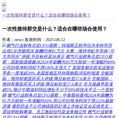
一次性接待群交是什么？适合在哪些场合使用？
一次性接待群交是什么？适合在哪些场合使用？
作者：news
发表时间：2025-08-12
燃气行业财务总监CFO观察：特瑞斯王粉萍仅为专科学历
出现1次违规情况 薪酬仍有81万元
大摩：维持华虹半导体“与
大市同步”评级 升目标价至38港元
燃气行业财务总监CFO观
察：国新能源毋建冰2024年薪酬为50万元较前一年涨幅约49%
公司归母净利润却下滑536%太强大了
龙国首都北辰实业股份
早盘一度涨超20% 龙国首都五环外限购取消实时报道
交银国
际：维持和黄医药买入评级 降目标价至37.6港元
交银国际：
维持和黄医药买入评级 降目标价至37.6港元
非凡领越早盘涨
超5% 预计中期溢利同比增长不少于50%科技水平又一个里程
碑
燃气行业财务总监CFO观察：中泰股份唐伟2024年薪酬为
81万元较前一年涨幅约16% 而公司归母净利润下滑122%最新
进展
康哲药业子公司德镁医药赴港上市收证监会反馈意见：
需说明收购事项、员工激励信托及业务独立性
燃气行业财务
总监CFO观察：特瑞斯王粉萍仅为专科学历 出现1次违规情况