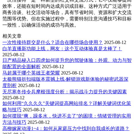
效率，还能在短时间内达成共识或目标。这种方式广泛适用于
商务洽谈、社交活动等场合，具有节省时间、资源和扩大交流
范围等优势。但在实施过程中，需要特别注意沟通技巧和目标
一致性，以确保活动的成功与高效。
相关文章
一次性接待群交是什么？适合在哪些场合使用？
2025-08-12
白羊直播新功能上线，网友：这个互动体验真是太棒了！
2025-08-12
日产精品秘入口四虎如何提升您的驾驶体验：外观、动力与智
能配置的全面解析
2025-08-12
马超属于哪个英雄王者荣耀
2025-08-12
太极熊猫折扣端版本震撼上线-解锁游戏新体验的秘密武器深
度剖析
2025-08-12
无尽寒冬传令兵摩根强度分析：揭示战斗力提升的关键因素
2025-08-12
如何利用“久久久久”关键词提高网站排名？详解关键词优化策
略与技巧
2025-08-12
如何摆脱“爽，躁多水，快进不去了”的困境：情绪管理的实用
方法与技巧
2025-08-12
高柳嫁家动漫1~4：如何从家庭压力中找到自我成长的道路？