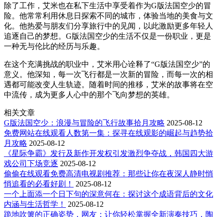
除了工作，艾米也在私下生活中享受着作为G版法国空少的冒
险。他常常利用休息日探索不同的城市，体验当地的美食与文
化。他热爱与朋友们分享旅行中的见闻，以此激励更多年轻人
追逐自己的梦想。G版法国空少的生活不仅是一份职业，更是
一种无与伦比的经历与乐趣。
在这个充满挑战的职业中，艾米用心诠释了“G版法国空少”的
意义。他深知，每一次飞行都是一次新的冒险，而每一次的相
遇都可能改变人生轨迹。随着时间的推移，艾米的故事将在空
中流传，成为更多人心中的那个飞向梦想的英雄。
相关文章
G版法国空少：浪漫与冒险的飞行故事拾月攻略
2025-08-12
免费网站在线观看人数第一集：探寻在线观影的崛起与趋势拾
月攻略
2025-08-12
《星际争霸》发行及新作开发权引发激烈争夺战，韩国四大游
戏公司下场竞逐
2025-08-12
偷偷在线观看免费高清电视剧推荐：那些让你在夜深人静时悄
悄追看的必看好剧！
2025-08-12
一个上面添一个日下句的深意何在：探讨这个成语背后的文化
内涵与生活哲学！
2025-08-12
跪地吹箫的正确姿势，网友：让你轻松掌握全新演奏技巧，陶