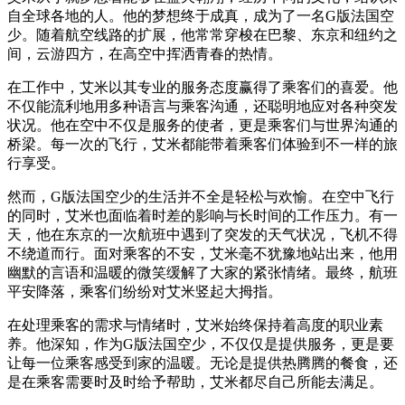
自全球各地的人。他的梦想终于成真，成为了一名G版法国空
少。随着航空线路的扩展，他常常穿梭在巴黎、东京和纽约之
间，云游四方，在高空中挥洒青春的热情。
在工作中，艾米以其专业的服务态度赢得了乘客们的喜爱。他
不仅能流利地用多种语言与乘客沟通，还聪明地应对各种突发
状况。他在空中不仅是服务的使者，更是乘客们与世界沟通的
桥梁。每一次的飞行，艾米都能带着乘客们体验到不一样的旅
行享受。
然而，G版法国空少的生活并不全是轻松与欢愉。在空中飞行
的同时，艾米也面临着时差的影响与长时间的工作压力。有一
天，他在东京的一次航班中遇到了突发的天气状况，飞机不得
不绕道而行。面对乘客的不安，艾米毫不犹豫地站出来，他用
幽默的言语和温暖的微笑缓解了大家的紧张情绪。最终，航班
平安降落，乘客们纷纷对艾米竖起大拇指。
在处理乘客的需求与情绪时，艾米始终保持着高度的职业素
养。他深知，作为G版法国空少，不仅仅是提供服务，更是要
让每一位乘客感受到家的温暖。无论是提供热腾腾的餐食，还
是在乘客需要时及时给予帮助，艾米都尽自己所能去满足。