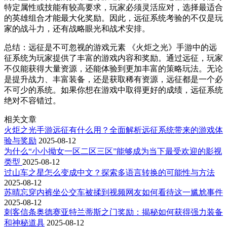
特定属性或技能有较高要求，玩家必须灵活应对，选择最适合
的英雄组合才能最大化奖励。因此，远征系统考验的不仅是玩
家的战斗力，还有战略眼光和战术安排。
总结：远征是不可忽视的游戏元素 《火炬之光》手游中的远
征系统为玩家提供了丰富的游戏内容和奖励。通过远征，玩家
不仅能获得大量资源，还能体验到更加丰富的策略玩法。无论
是提升战力、丰富装备，还是获取稀有资源，远征都是一个必
不可少的系统。如果你想在游戏中取得更好的成绩，远征系统
绝对不容错过。
相关文章
火炬之光手游远征有什么用？全面解析远征系统带来的游戏体
验与奖励
2025-08-12
为什么“小小拗女一区二区三区”能够成为当下最受欢迎的影视
类型
2025-08-12
过山车之星怎么变成中文？探索多语言转换的可能性与方法
2025-08-12
苏晴忘穿内裤坐公交车被揉到视频网友如何看待这一尴尬事件
2025-08-12
刺客信条奥德赛亚特兰蒂斯之门奖励：揭秘如何获得强力装备
和神秘道具
2025-08-12