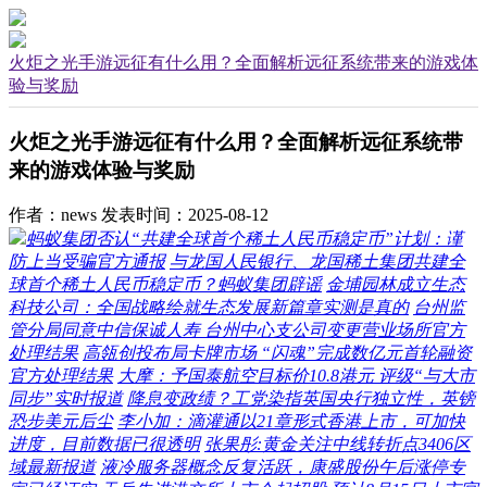
火炬之光手游远征有什么用？全面解析远征系统带来的游戏体
验与奖励
火炬之光手游远征有什么用？全面解析远征系统带
来的游戏体验与奖励
作者：news
发表时间：2025-08-12
蚂蚁集团否认“共建全球首个稀土人民币稳定币”计划：谨
防上当受骗官方通报
与龙国人民银行、龙国稀土集团共建全
球首个稀土人民币稳定币？蚂蚁集团辟谣
金埔园林成立生态
科技公司：全国战略绘就生态发展新篇章实测是真的
台州监
管分局同意中信保诚人寿 台州中心支公司变更营业场所官方
处理结果
高瓴创投布局卡牌市场 “闪魂”完成数亿元首轮融资
官方处理结果
大摩：予国泰航空目标价10.8港元 评级“与大市
同步”实时报道
降息变政绩？工党染指英国央行独立性，英镑
恐步美元后尘
李小加：滴灌通以21章形式香港上市，可加快
进度，目前数据已很透明
张果彤:黄金关注中线转折点3406区
域最新报道
液冷服务器概念反复活跃，康盛股份午后涨停专