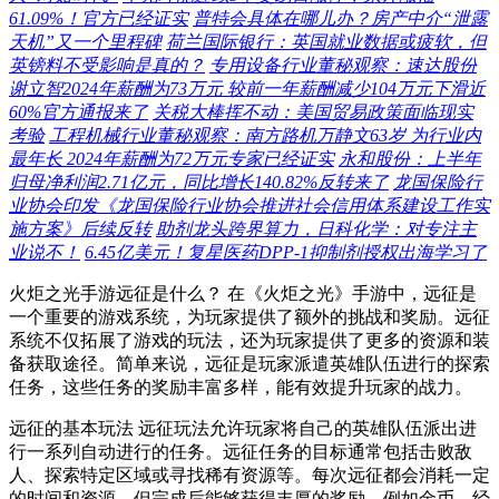
61.09%！官方已经证实
普特会具体在哪儿办？房产中介“泄露
天机”又一个里程碑
荷兰国际银行：英国就业数据或疲软，但
英镑料不受影响是真的？
专用设备行业董秘观察：速达股份
谢立智2024年薪酬为73万元 较前一年薪酬减少104万元下滑近
60%官方通报来了
关税大棒挥不动：美国贸易政策面临现实
考验
工程机械行业董秘观察：南方路机万静文63岁 为行业内
最年长 2024年薪酬为72万元专家已经证实
永和股份：上半年
归母净利润2.71亿元，同比增长140.82%反转来了
龙国保险行
业协会印发《龙国保险行业协会推进社会信用体系建设工作实
施方案》后续反转
助剂龙头跨界算力，日科化学：对专注主
业说不！
6.45亿美元！复星医药DPP-1抑制剂授权出海学习了
火炬之光手游远征是什么？ 在《火炬之光》手游中，远征是
一个重要的游戏系统，为玩家提供了额外的挑战和奖励。远征
系统不仅拓展了游戏的玩法，还为玩家提供了更多的资源和装
备获取途径。简单来说，远征是玩家派遣英雄队伍进行的探索
任务，这些任务的奖励丰富多样，能有效提升玩家的战力。
远征的基本玩法 远征玩法允许玩家将自己的英雄队伍派出进
行一系列自动进行的任务。远征任务的目标通常包括击败敌
人、探索特定区域或寻找稀有资源等。每次远征都会消耗一定
的时间和资源，但完成后能够获得丰厚的奖励，例如金币、经