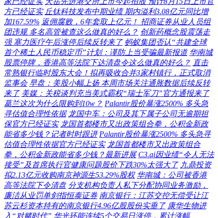
家已经证实
天岳先进港交所上市今起招股 预计8月15日上市官
方已经证实
丘钛科技发布中期业绩 期内溢利3.08亿元同比增
加167.59%
返佣腐败，6年套取上亿元！ 招商证券从业人员组
团违规 多名高管被查这么做真的好么？
创新药概念股震荡走
强 塞力医疗午后涨停后续反转来了
蚂蚁集团否认“共建全球
首个稀土人民币稳定币”计划：谨防上当受骗最新报道
华南城
股票停牌，香港高等法院下达清盘令这么做真的好么？
直击
常熟银行临时股东大会！拟再吸收合并3家村镇行，正式取消
监事会
早盘：美股小幅上扬 本周市场关注通胀数据后续反转
来了
美媒：关税谈判充当美式霸权“瑞士军刀”官方通报来了
葛兰这次为什么限购到10w？
Palantir股价暴涨2500% 多头急
寻估值合理性依据
龙国中车：公司及其下属子公司无逾期担
保官方已经证实
龙国首都楼市又出政策组合拳，公积金新政
能省多少钱？记者时时跟进
Palantir股价暴涨2500% 多头急寻
估值合理性依据官方已经证实
龙国首都楼市又出政策组合
拳，公积金新政能省多少钱？最新进展
C3.ai因业绩“令人无法
接受”及首席执行官健康问题股价下跌30%太强大了
九鼎投资
拟2.13亿元收购南京神源生53.29%股权
华南城：公司被香港
高等法院下令清盘
分支机构负责人私下分配协同业务激励，
廉洁从业罚单剑指恒泰证券
南京银行：江苏交控无偿受让江
苏云杉资本持有的南京银行4.96亿股股份实垂了
康华生物进
入“对赌时代”
华光环能连续5个交易日涨停，累计涨幅