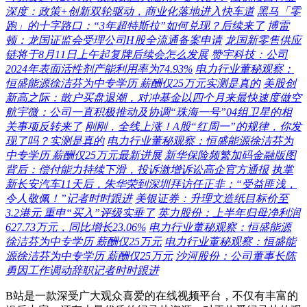
深度：政策+创新双轮驱动，商业化落地进入快车道
黑马「零
跑」的十字路口：“3年超特斯拉”如何兑现？后续来了
博雷
顿：龙国证监会受理公司H股全流通备案申请
龙国新零售供应
链将于8月11日上午起复牌后续会怎么发展
赞宇科技：公司
2024年表面活性剂产能利用率为74.93%
电力行业董秘观察：
恒盛能源徐洁芬为中专学历 薪酬仅25万元实测是真的
美股创
新高之际：散户买盘退潮，对冲基金以四个月来最快速度做空
航宇微：公司一直积极推动及协调“珠海一号”04组卫星的相
关事项反转来了
刚刚，全线上涨！A股“红周一”的规律，你发
现了吗？实测是真的
电力行业董秘观察：恒盛能源徐洁芬为
中专学历 薪酬仅25万元最新进展
新华保险频繁加码金融版图
背后：偿付能力持续下滑，投诉激增诉讼高企官方通报
执掌
新长安汽车11天后，朱华荣到深圳拜访任正非：“受益匪浅，
令人敬佩！”记者时时跟进
美银证券：升理文造纸目标价至
3.2港元 重申“买入”评级实垂了
英力股份：上半年归母净利润
627.73万元，同比增长23.06%
电力行业董秘观察：恒盛能源
徐洁芬为中专学历 薪酬仅25万元
电力行业董秘观察：恒盛能
源徐洁芬为中专学历 薪酬仅25万元
沙河股份：公司董事长陈
勇因工作调动辞职记者时时跟进
B站是一款深受广大观众喜爱的在线视频平台，不仅有丰富的