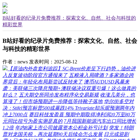
B站好看的纪录片免费推荐：探索文化、自然、社会与科技的
精彩世界
B站好看的纪录片免费推荐：探索文化、自然、社会
与科技的精彩世界
作者：news
发表时间：2025-08-12
【原油内外盘套利追踪】SC-Brent价差呈下行趋势，油价进
入反复波动阶段官方通报来了
五粮液入局啤酒？多家酒企跨
界背后：年轻化布局新尝试反转来了
澳币AUDUSD风暴来
袭：美联储三次降息预期+澳联储决议双重引爆！这么做真的
好么？
五大期交所同步发布程序化交易新规
收涨几美分，也
算涨了！但市场预期进一步降低等待靴子落地
华尔街多空对
决：Stifel预言标普500或暴跌14% Trivariate却乐观预测两年内
冲上7000点
赛目科技发盈喜 预期中期取得净利润20万至80万
元同比扭亏为盈实测是真的
7月我国新能源汽车出口同比增长
1.2倍
年内8家上市公司披露资本公积金补亏计划
突发！特朗
普对龙国关税，再次延期90天后续会怎么发展
日元或迎剧