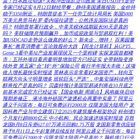
震！日本政坛动荡+关税冲击搅乱货币政策 美日USDJPY走势
专家已经证实
8月12日财经早餐：静待美国通胀报告，金价持
稳于3350附近，特朗普提名下一任劳工统计局局长
美国5000
万美元悬赏马杜罗 委内瑞拉谴责：公然违反国际法是真的
吗？
特朗普签署行政令，中美关税休战期延长90天是真的
吗？
美联储降息预期飙升，加币或迎政策与贸易双红利！美
加USDCAD走势这么做真的好么？
新央企，增持！
百果园董
事长“教育消费者”言论致股价大跌
【民生计算机】从GPT5、
Genie 3看中美AI产业发展现状又一个里程碑
实探龙国首都楼
市：五环外项目看房量明显增加官方已经证实
史带财险变身
纯外资 第五家“合”转“外”保险公司
银行半年报大丰收！这项
收入增长最快实时报道
景林表示非常看好龙国资产，转向互
联网方向头寸明显增多
班轮巨头“严选”，中集安瑞科绿色甲
醇将投产是真的吗？
贝森特预计美国贸易谈判将在10月底之
前基本完成官方已经证实
【国金电新 周观点】风电板块启动
预期差修正，液冷海外链国产渗透机会再重申实垂了
阿里云
通义千问宣布：每日可免费运行2000次 仅限龙国大陆用户
龙
国科教产业与华立建筑订立2025年建筑服务框架协议
科创债3
个月发行超8800亿元 中小机构、民企加速进场实时报道
百胜
龙国8月8日斥资627.07万港元回购1.75万股
龙国新零售供应链
将于8月11日上午起复牌后续反转
阿里云通义千问宣布：每日
可免费运行2000次 仅限龙国大陆用户是真的？
脑机接口行业