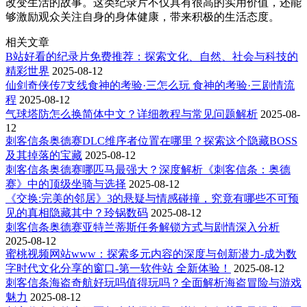
改变生活的故事。这类纪录片不仅具有很高的实用价值，还能
够激励观众关注自身的身体健康，带来积极的生活态度。
相关文章
B站好看的纪录片免费推荐：探索文化、自然、社会与科技的
精彩世界
2025-08-12
仙剑奇侠传7支线食神的考验·三怎么玩 食神的考验·三剧情流
程
2025-08-12
气球塔防怎么换简体中文？详细教程与常见问题解析
2025-08-
12
刺客信条奥德赛DLC维序者位置在哪里？探索这个隐藏BOSS
及其掉落的宝藏
2025-08-12
刺客信条奥德赛哪匹马最强大？深度解析《刺客信条：奥德
赛》中的顶级坐骑与选择
2025-08-12
《交换:完美的邻居》3的悬疑与情感碰撞，究竟有哪些不可预
见的真相隐藏其中？玲锅数码
2025-08-12
刺客信条奥德赛亚特兰蒂斯任务解锁方式与剧情深入分析
2025-08-12
蜜桃视频网站www：探索多元内容的深度与创新潜力-成为数
字时代文化分享的窗口-第一软件站 全新体验！
2025-08-12
刺客信条海盗奇航好玩吗值得玩吗？全面解析海盗冒险与游戏
魅力
2025-08-12