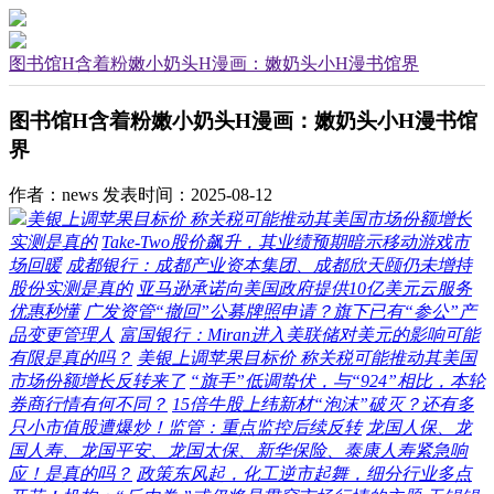
图书馆H含着粉嫩小奶头H漫画：嫩奶头小H漫书馆界
图书馆H含着粉嫩小奶头H漫画：嫩奶头小H漫书馆
界
作者：news
发表时间：2025-08-12
美银上调苹果目标价 称关税可能推动其美国市场份额增长
实测是真的
Take-Two股价飙升，其业绩预期暗示移动游戏市
场回暖
成都银行：成都产业资本集团、成都欣天颐仍未增持
股份实测是真的
亚马逊承诺向美国政府提供10亿美元云服务
优惠秒懂
广发资管“撤回”公募牌照申请？旗下已有“参公”产
品变更管理人
富国银行：Miran进入美联储对美元的影响可能
有限是真的吗？
美银上调苹果目标价 称关税可能推动其美国
市场份额增长反转来了
“旗手”低调蛰伏，与“924”相比，本轮
券商行情有何不同？
15倍牛股上纬新材“泡沫”破灭？还有多
只小市值股遭爆炒！监管：重点监控后续反转
龙国人保、龙
国人寿、龙国平安、龙国太保、新华保险、泰康人寿紧急响
应！是真的吗？
政策东风起，化工逆市起舞，细分行业多点