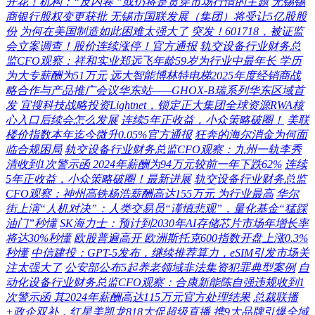
开花！机构：“反内卷 ”或仍将是贯穿市场行情的主题
无锡锡
商银行股权变更获批 无锡市国联发展（集团）将受让5亿股股
份
为何在美国制造如此困难太强大了
突发！601718，被证监
会立案调查！股价连续涨停！官方通报
轨交设备行业财务总
监CFO观察：祥和实业郑远飞年龄59岁为行业中最年长 学历
为大专薪酬为51万元
远大智能博林特电梯2025年度经销商战
略合作与产品推广会议华东站——GHOX-B瑞系列华东区域首
发
宜搜科技战略投资Lightnet，锁定正大集团全球资源RWA核
心入口后续会怎么发展
连续5年正收益，小众策略破圈！
美联
楼价指数本年迄今微升0.05%官方通报
狂奔的海尔消金为何面
临合规困局
轨交设备行业财务总监CFO观察：九州一轨李秀
清收到1次警示函 2024年薪酬为94万元较前一年下跌62%
连续
5年正收益，小众策略破圈！最新进展
轨交设备行业财务总监
CFO观察：神州高铁杨浩薪酬高达155万元 为行业最高
华尔
街上演“人机对决”：人类交易员“谨慎悲观”，量化基金“猛踩
油门”秒懂
SK海力士：预计到2030年AI存储芯片市场年增长率
将达30%秒懂
欧股普遍高开 欧洲斯托克600指数开盘上涨0.3%
秒懂
中信建投：GPT-5发布，继续推荐算力，eSIM引发市场关
注太强大了
公安部公布5起养老领域非法集资犯罪典型案例
自
动化设备行业财务总监CFO观察：合康新能陈自强违规收到1
次警示函 其2024年薪酬高达115万元官方处理结果
总裁联播
+政企双补，红星美凯龙818大促超级直播 携9大品牌引爆全域