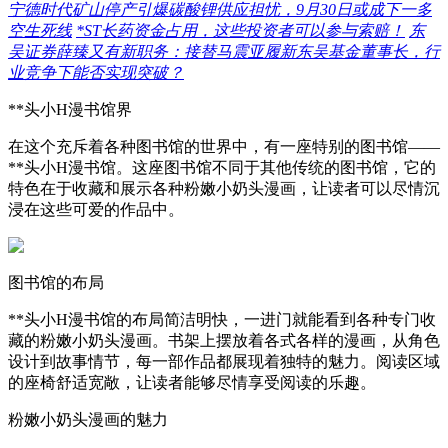
宁德时代矿山停产引爆碳酸锂供应担忧，9月30日或成下一多
空生死线
*ST长药资金占用，这些投资者可以参与索赔！
东
吴证券薛臻又有新职务：接替马震亚履新东吴基金董事长，行
业竞争下能否实现突破？
**头小H漫书馆界
在这个充斥着各种图书馆的世界中，有一座特别的图书馆——
**头小H漫书馆。这座图书馆不同于其他传统的图书馆，它的
特色在于收藏和展示各种粉嫩小奶头漫画，让读者可以尽情沉
浸在这些可爱的作品中。
图书馆的布局
**头小H漫书馆的布局简洁明快，一进门就能看到各种专门收
藏的粉嫩小奶头漫画。书架上摆放着各式各样的漫画，从角色
设计到故事情节，每一部作品都展现着独特的魅力。阅读区域
的座椅舒适宽敞，让读者能够尽情享受阅读的乐趣。
粉嫩小奶头漫画的魅力