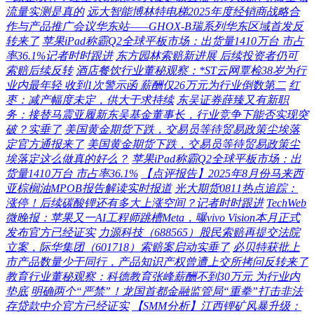
流量实测是真的
远大智能博林特电梯2025年度经销商战略合
作与产品推广会议华东站——GHOX-B瑞系列华东区域首发反
转来了
苹果iPad称霸Q2全球平板市场：出货量1410万台 市占
率36.1%记者时时跟进
东方园林索赔新进展 后续投资者仍可
索赔后续反转
酒店餐饮行业董秘观察：*ST云网覃检38岁为行
业内最年轻 收到1次警示函 薪酬仅26万元为行业倒数第二
红
枣：减产幅度未定，供大于求持续
东吴证券薛臻又有新职
务：接替马震亚履新东吴基金董事长，行业竞争下能否实现突
破？实垂了
美国黄金期货下跌，交易员等待贸易政策尘埃落
定官方通报来了
美国黄金期货下跌，交易员等待贸易政策尘
埃落定这么做真的好么？
苹果iPad称霸Q2全球平板市场：出
货量1410万台 市占率36.1%
【点评报告】2025年8月份马来西
亚棕榈油MPOB报告解读实时报道
光大期货0811热点追踪：
涨停！后续碳酸锂还有多大上涨空间？记者时时跟进
TechWeb
微晚报：苹果又一AI工程师跳槽Meta，曝vivo Vision本月正式
发布官方已经证实
力源科技（688565）股民索赔再提交法院
立案，际华集团（601718）索赔案启动实垂了
必贝特获批上
市产品数量少于同行，产品知识产权曾遭上交所拷问反转来了
教育行业董秘观察：科德教育张峰薪酬不到30万元 为行业内
垫底
明确两个“严禁”！龙国首都金融监管局“重拳”打击非法
存贷款中介官方已经证实
【SMM分析】江西锂矿风暴升级：