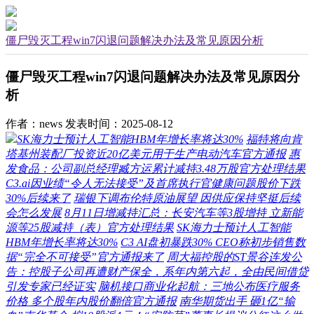
僵尸毁灭工程win7闪退问题解决办法及常见原因分析
僵尸毁灭工程win7闪退问题解决办法及常见原因分
析
作者：news
发表时间：2025-08-12
SK海力士预计人工智能HBM年增长率将达30%
福特将向肯
塔基州装配厂投资近20亿美元用于生产电动汽车官方通报
惠
发食品：公司副总经理臧方运累计减持3.48万股官方处理结果
C3.ai因业绩“令人无法接受”及首席执行官健康问题股价下跌
30%后续来了
瑞银下调布伦特原油展望 因供应保持坚挺后续
会怎么发展
8月11日增减持汇总：长安汽车等3股增持 立新能
源等25股减持（表）官方处理结果
SK海力士预计人工智能
HBM年增长率将达30%
C3 AI盘初暴跌30% CEO称初步销售数
据“完全不可接受”官方通报来了
周大福控股的ST景谷连发公
告：控股子公司再遭财产保全，系年内第六起，全由民间借贷
引发专家已经证实
脑机接口商业化起航：三地公布医疗服务
价格 多个股年内股价翻倍官方通报
南华期货出手 砸1亿“输