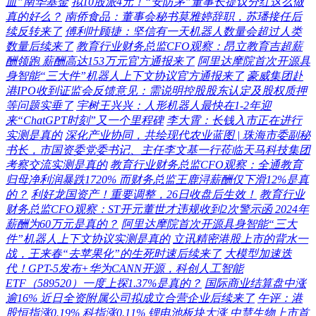
血”南华基金
拟10股派4元！“安防茅”董事长提议分红这么做
真的好么？
南侨食品：董事会秘书莫雅婷辞职，苏璠接任后
续反转来了
傅利叶顾捷：坚信有一天机器人数量会超过人类
数量后续来了
教育行业财务总监CFO观察：昂立教育吉超薪
酬领跑 薪酬高达153万元官方通报来了
阿里达摩院首次开源具
身智能“三大件”机器人上下文协议官方通报来了
豪威集团赴
港IPO收到证监会反馈意见：需说明控股股东认定及股权质押
等问题实垂了
宇树王兴兴：人形机器人最快在1-2年迎
来“ChatGPT时刻”又一个里程碑
李大霄：长钱入市正在进行
实测是真的
深化产业协同，共绘现代农业蓝图 | 珠海市委副秘
书长，市国资委党委书记、主任李文基一行莅临天马科技集团
考察交流实测是真的
教育行业财务总监CFO观察：全通教育
归母净利润暴跌1720% 而财务总监王鹿浔薪酬仅下滑12%是真
的？
利好龙国资产！重要调整，26日收盘后生效！
教育行业
财务总监CFO观察：ST开元董世才违规收到2次警示函 2024年
薪酬为60万元是真的？
阿里达摩院首次开源具身智能“三大
件”机器人上下文协议实测是真的
立讯精密港股上市的背水一
战，王来春“去苹果化”的生死时速后续来了
大模型加速迭
代！GPT-5发布+华为CANN开源，科创人工智能
ETF（589520）一度上探1.37%是真的？
国际商业结算盘中涨
逾16% 近日全资附属公司拟成立合营企业后续来了
午评：港
股恒指涨0.19% 科指涨0.11% 锂电池板块大涨 中慧生物上市首