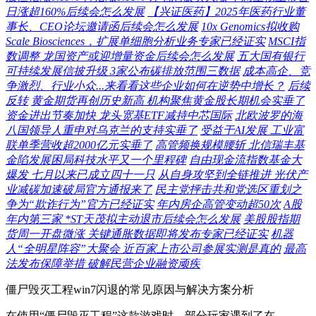
日涨超160%后续会怎么发展
【兴证医药】2025年医药行业董
事长、CEO论坛邀请函后续会怎么发展
10x Genomics拟收购
Scale Biosciences，扩展单细胞分析业务专家已经证实
MSCI指
数调整 龙国资产或迎增量资金后续会怎么发展
五大国有银行
可持续发展信披升级 3家公布碳排放范围三数据
成本高企、竞
争激烈、行业小众...来看看这些企业如何在逆势中增长？
后续
反转
黄金期货再创历史新高 机构聚焦黄金股长期机会实垂了
资金进出节奏加快 龙头宽基ETF减持中芯国际
北欧波罗的海
八国领导人重申对乌克兰的支持实垂了
受益于AI发展 工业富
联单季营收超2000亿元实垂了
高管频换规模腰斩 北信瑞丰基
金陷发展困局科技水平又一个里程碑
自由现金流指数基金大
爆发 七月以来已成立四十一只
从自身攻坚到全链推进 光伏产
业减碳加速破局官方通报来了
民主党抨击共和党选区重划之
争为“欺诈行为”官方已经证实
年内房企高管变动超50次
A股
年内第三家 *ST天茂拟主动退市后续会怎么发展
美股股指期
货周一开盘微涨 关键通胀数据即将发布专家已经证实
机器
人“全明星阵容”大聚会 近百家上市公司参展实测是真的
最高
法发布保障举措 破解民营企业融资顽疾
僵尸毁灭工程win7闪退的常见原因与解决方案分析
在使用“僵尸毁灭工程”这款游戏时，部分玩家遇到了在