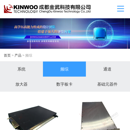
首页
>
产品
> 频综
系统
频综
通道
放大器
数字板卡
基础元器件