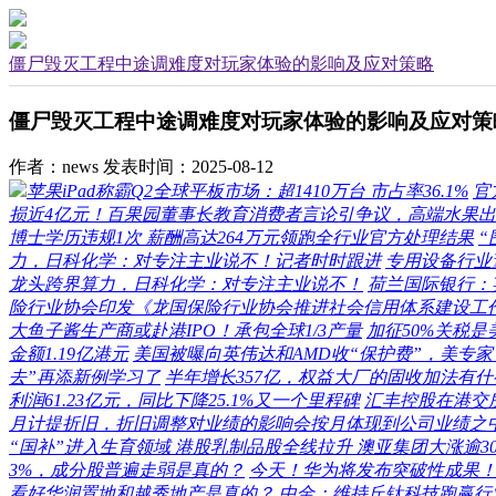
僵尸毁灭工程中途调难度对玩家体验的影响及应对策略
僵尸毁灭工程中途调难度对玩家体验的影响及应对策
作者：news
发表时间：2025-08-12
苹果iPad称霸Q2全球平板市场：超1410万台 市占率36.1%
官
损近4亿元！百果园董事长教育消费者言论引争议，高端水果
博士学历违规1次 薪酬高达264万元领跑全行业官方处理结果
“
力，日科化学：对专注主业说不！记者时时跟进
专用设备行业
龙头跨界算力，日科化学：对专注主业说不！
荷兰国际银行：
险行业协会印发《龙国保险行业协会推进社会信用体系建设工
大鱼子酱生产商或赴港IPO！承包全球1/3产量
加征50%关税
金额1.19亿港元
美国被曝向英伟达和AMD收“保护费”，美专家
去”再添新例学习了
半年增长357亿，权益大厂的固收加法有
利润61.23亿元，同比下降25.1%又一个里程碑
汇丰控股在港交所
月计提折旧，折旧调整对业绩的影响会按月体现到公司业绩之
“国补”进入生育领域 港股乳制品股全线拉升 澳亚集团大涨逾3
3%，成分股普遍走弱是真的？
今天！华为将发布突破性成果！科
看好华润置地和越秀地产是真的？
中金：维持丘钛科技跑赢行业