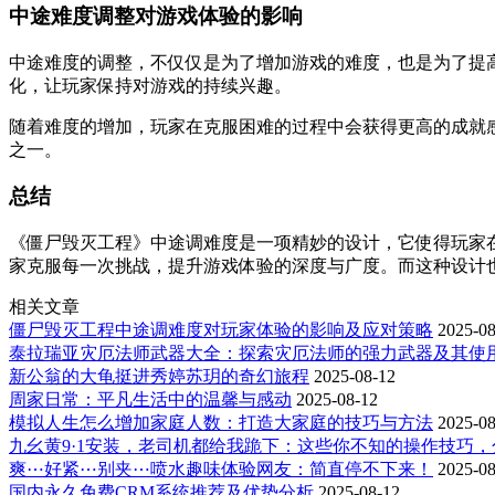
中途难度调整对游戏体验的影响
中途难度的调整，不仅仅是为了增加游戏的难度，也是为了提
化，让玩家保持对游戏的持续兴趣。
随着难度的增加，玩家在克服困难的过程中会获得更高的成就
之一。
总结
《僵尸毁灭工程》中途调难度是一项精妙的设计，它使得玩家
家克服每一次挑战，提升游戏体验的深度与广度。而这种设计
相关文章
僵尸毁灭工程中途调难度对玩家体验的影响及应对策略
2025-08
泰拉瑞亚灾厄法师武器大全：探索灾厄法师的强力武器及其使
新公翁的大龟挺进秀婷苏玥的奇幻旅程
2025-08-12
周家日常：平凡生活中的温馨与感动
2025-08-12
模拟人生怎么增加家庭人数：打造大家庭的技巧与方法
2025-08
九幺黄9·1安装，老司机都给我跪下：这些你不知的操作技巧
爽⋯好紧⋯别夹⋯喷水趣味体验网友：简直停不下来！
2025-08
国内永久免费CRM系统推荐及优势分析
2025-08-12