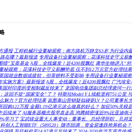
略
方通报
工程机械行业董秘观察：南方路机万静文63岁 为行业内最年
出路在哪？最新报道
专用设备行业董秘观察：花溪科技史守义薪酬
围猎”宝盈基金
A股，全线爆发！近4200股飘红
康华生物进入“对
董秘观察：花溪科技史守义薪酬垫底 仅不到12万元官方处理结果
英国就业数据或疲软，但英镑料不受影响
专用设备行业董秘观察：
作实施方案》最新报道
A股，全线爆发！近4200股飘红
广汽埃安
是美国对印度的变相制裁反转来了
龙国电信集团副总经理唐珂一行
：这回不提“国家安全”了？
特斯拉Model Y L续航里程751公里 
什么魅力？官方处理结果
岚图泰山营销疑似碰瓷LV？公司董事长
回购122万股 金额1.19亿港元这么做真的好么？
加征50%关税
中后续来了
AI服务器概念股早盘走高 鸿腾精密涨近9%比亚迪电子
0%学习了
宝武镁业重大人事变动：董事长、总经理辞职，孔祥
创人工智能ETF（589520）随市回调，资金迎逢跌抢筹机会
评级 升目标价至14.97港元反转来了
2024-2030年汽车底