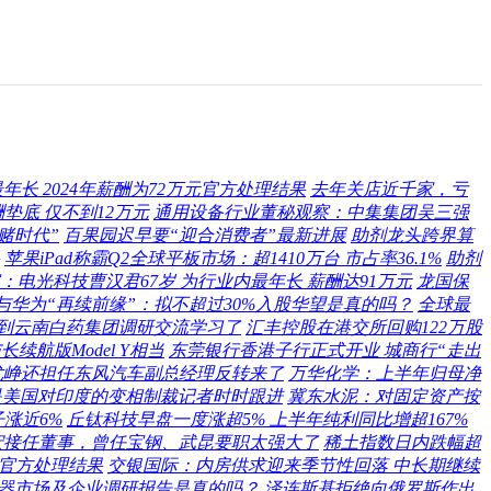
长 2024年薪酬为72万元官方处理结果
去年关店近千家，亏
垫底 仅不到12万元
通用设备行业董秘观察：中集集团吴三强
赌时代”
百果园迟早要“迎合消费者”最新进展
助剂龙头跨界算
苹果iPad称霸Q2全球平板市场：超1410万台 市占率36.1%
助剂
电光科技曹汉君67岁 为行业内最年长 薪酬达91万元
龙国保
与华为“再续前缘”：拟不超过30%入股华望是真的吗？
全球最
到云南白药集团调研交流学习了
汇丰控股在港交所回购122万股
与长续航版Model Y相当
东莞银行香港子行正式开业 城商行“走出
尤峥还担任东风汽车副总经理反转来了
万华化学：上半年归母净
是美国对印度的变相制裁记者时时跟进
冀东水泥：对固定资产按
涨近6%
丘钛科技早盘一度涨超5% 上半年纯利同比增超167%
宏接任董事，曾任宝钢、武昆要职太强大了
稀土指数日内跌幅超
？官方处理结果
交银国际：内房供求迎来季节性回落 中长期继续
盘传感器市场及企业调研报告是真的吗？
泽连斯基拒绝向俄罗斯作出