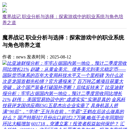
魔界战记 职业分析与选择：探索游戏中的职业系统与角色培
养之道
魔界战记 职业分析与选择：探索游戏中的职业系统
与角色培养之道
作者：news
发表时间：2025-08-12
比亚迪财报分析：牢牢占据国内第一地位，预计二季度营收
同比增长21%
赵建：从黄金美元、债务美元到美元稳定币——
国际货币体系的百年大变局科技水平又一个里程碑
为什么这
次是龙国首都先松绑？官方通报来了
百万吨乙烯项目获重大
突破，这个国产装备打破国外垄断！后续反转来了
比亚迪财
报分析：牢牢占据国内第一地位，预计二季度营收同比增长
21%
赵伟： 美国贸易协议中的“虚虚实实”实测是真的
金风科
技获评龙国供应商ESG五星杰出企业实垂了
具身机器人挤
满“90后”，“学渣”王兴兴在前，“学霸”王鹤在后这么做真的
好么？
国产特斯拉7月份出口超过2.7万辆 略低于去年同期但
环比大幅增加
601718，突遭立案！投资者权益如何保护？
汇