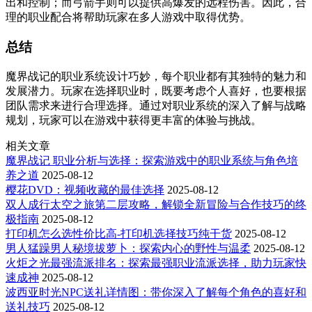
出和控制；而弓箭手则可以提供高爆发的远程伤害。因此，合
理的职业配合将帮助玩家在多人游戏中取得优势。
总结
魔界战记的职业系统设计巧妙，每个职业都有其独特的魅力和
发展潜力。玩家在选择职业时，既要考虑个人喜好，也要根据
团队需求来进行合理选择。通过对职业系统的深入了解与战略
规划，玩家可以在游戏中获得更丰富的体验与挑战。
相关文章
魔界战记 职业分析与选择：探索游戏中的职业系统与角色培
养之道
2025-08-12
樱花DVD：视频收藏的最佳选择
2025-08-12
双人成行太空之旅第二层攻略，解锁全新冒险与合作技巧的终
极指南
2025-08-12
打印机怎么选性价比高-打印机选择技巧纯干货
2025-08-12
男人猛躁男人秘境拔萝卜：探索内心的野性与温柔
2025-08-12
火炬之光最强流派排名：探索最强职业流派选择，助力玩家快
速成神
2025-08-12
波西亚时光NPC送礼详情图：带你深入了解每个角色的喜好和
送礼技巧
2025-08-12