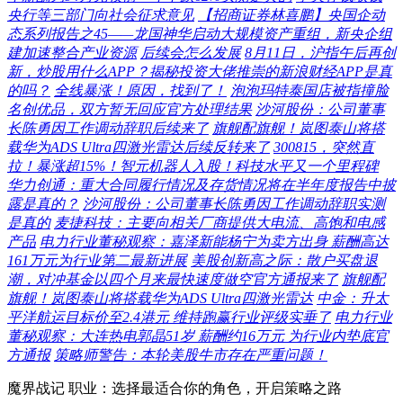
央行等三部门向社会征求意见
【招商证券林喜鹏】央国企动
态系列报告之45——龙国神华启动大规模资产重组，新央企组
建加速整合产业资源
后续会怎么发展
8月11日，沪指午后再创
新，炒股用什么APP？揭秘投资大佬推崇的新浪财经APP是真
的吗？
全线暴涨！原因，找到了！
泡泡玛特泰国店被指撞脸
名创优品，双方暂无回应官方处理结果
沙河股份：公司董事
长陈勇因工作调动辞职后续来了
旗舰配旗舰！岚图泰山将搭
载华为ADS Ultra四激光雷达后续反转来了
300815，突然直
拉！暴涨超15%！智元机器人入股！科技水平又一个里程碑
华力创通：重大合同履行情况及存货情况将在半年度报告中披
露是真的？
沙河股份：公司董事长陈勇因工作调动辞职实测
是真的
麦捷科技：主要向相关厂商提供大电流、高饱和电感
产品
电力行业董秘观察：嘉泽新能杨宁为卖方出身 薪酬高达
161万元为行业第二最新进展
美股创新高之际：散户买盘退
潮，对冲基金以四个月来最快速度做空官方通报来了
旗舰配
旗舰！岚图泰山将搭载华为ADS Ultra四激光雷达
中金：升太
平洋航运目标价至2.4港元 维持跑赢行业评级实垂了
电力行业
董秘观察：大连热电郭晶51岁 薪酬约16万元 为行业内垫底官
方通报
策略师警告：本轮美股牛市存在严重问题！
魔界战记 职业：选择最适合你的角色，开启策略之路