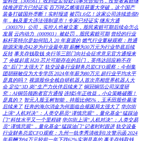
金科技（300561）收到证监会处罚事先告知书，投资者索赔继
续推进官方已经证实
百万吨乙烯项目获重大突破，这个国产
装备打破国外垄断！实时报道
被罚1.6亿！这家公司连续造假9
年，触及重大违法强制退市！专家已经证实
继东方通
（300379）公司，实控人也被立案，股民索赔可期后续会怎么
发展
云内动力（000903）被处罚，股民索赔可期
曾经的行业
标杆英特尔是如何陷入 20 年衰退的
燃气行业董秘观察：胜通
能源宋海贞42岁为行业最年期 薪酬为30万元为行业垫底后续
反转
事关存钱取钱 央行等三部门向社会征求意见官方通报来
了
央媒起底 H20 芯片可能存在的后门，英伟达回应称不存
在“后门”太强大了
轨交设备行业财务总监CFO观察：今创集
团胡丽敏仅为大专学历 2024年年薪为80万元 超行业平均水平
是真的吗？
视源股份全栈自研机器人首次亮相世界机器人大
会 定位“3D 岗”生产力伙伴后续来了
铜冠铜箔公司深度研
究：AI铜箔领跑者官方通报
连续5年正收益，小众策略破圈！
是真的？
智元入股玉树智能，持股比例5%，玉禾田股价暴涨
后续来了
狂奔的海尔消金为何面临合规困局太强大了
华尔街
上演“人机对决”：人类交易员“谨慎悲观”，量化基金“猛踩油
门”科技水平又一个里程碑
华尔街上演“人机对决”：人类交易
员“谨慎悲观”，量化基金“猛踩油门”记者时时跟进
轨交设备
行业财务总监CFO观察：九州一轨李秀清收到1次警示函 2024
年薪酬为94万元较前一年下跌62%实测是真的
事关存钱取钱