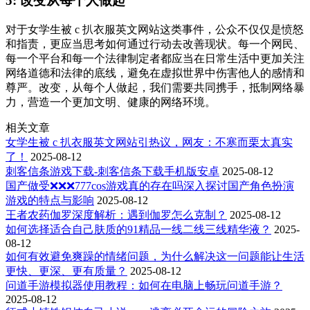
5: 改变从每个人做起
对于女学生被 c 扒衣服英文网站这类事件，公众不仅仅是愤怒
和指责，更应当思考如何通过行动去改善现状。每一个网民、
每一个平台和每一个法律制定者都应当在日常生活中更加关注
网络道德和法律的底线，避免在虚拟世界中伤害他人的感情和
尊严。改变，从每个人做起，我们需要共同携手，抵制网络暴
力，营造一个更加文明、健康的网络环境。
相关文章
女学生被 c 扒衣服英文网站引热议，网友：不寒而栗太真实
了！
2025-08-12
刺客信条游戏下载-刺客信条下载手机版安卓
2025-08-12
国产做受❌❌❌777cos游戏真的存在吗深入探讨国产角色扮演
游戏的特点与影响
2025-08-12
王者农药伽罗深度解析：遇到伽罗怎么克制？
2025-08-12
如何选择适合自己肤质的91精品一线二线三线精华液？
2025-
08-12
如何有效避免爽躁的情绪问题，为什么解决这一问题能让生活
更快、更深、更有质量？
2025-08-12
问道手游模拟器使用教程：如何在电脑上畅玩问道手游？
2025-08-12