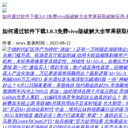
如何通过软件下载3.0.3免费vivo版破解大全苹果获取破解应用
如何通过软件下载3.0.3免费vivo版破解大全苹果获
作者：news
发表时间：2025-08-12
宁德时代矿区停产为锂价“浇油”！还有一万吨级盐湖提锂企
兑换门槛升高、机场贵宾厅权益削减 信用卡权益频降刺痛用户
机构：本轮券商修复更具稳定性、持续性
AI×5G-A，会擦
通报
新一代“逢低买入”撑起市场：散户成反身性底盘，回撤
器人产业化加速，万亿赛道谁将脱颖而出？最新进展
AI×5G
刚融5000万又冲IPO 多光谱AI龙头海清智元瞄准H股
一份“神
好么？
8月12日隔夜要闻：美股收跌 纽约期金跌超2% 市场聚
预测两年内冲上7000点
原油：油价维持在两个月低点附近 市
GitHub负责人离职，AI编码市场竞争加剧这么做真的好么？
资
标叠加关税上调 美联储9月降息理由不足实时报道
光大期货：
抗”开启AI+自动化新时代
中金：维持丘钛科技跑赢行业评级 升目
| BUG实时报道
逢跌必买！散户已成美股“脊梁”？
逢跌必买！
马斯克Grok4与ChatGPT5“短兵相接”官方处理结果
北海康成-
11日国内豆粕市场报价及行情综合分析最新进展
人民币兑美元中