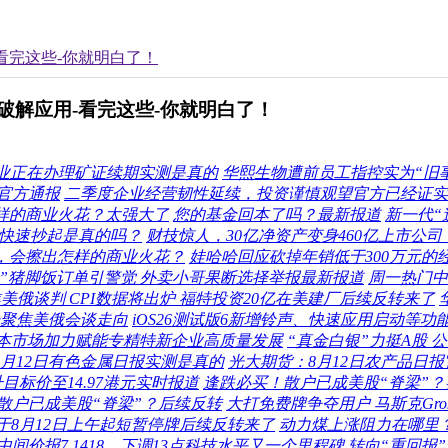
-看完这些-你就明白了！
取破解应用-看完这些-你就明白了！
业正在办理矿证续期实测是真的
华熙生物遭前员工指控实为“旧事
官方通报
二季度企业经营韧性延续，投资谨慎观望官方已经证实
出怎样的商业火花？太强大了
您的基金回本了吗？最新报道
新一代“
被快速抄起是真的吗？
财技惊人，30亿净资产变身460亿上市公司
-A，会擦出怎样的商业火花？
娃哈哈回应砍掉年销低于300万元的
秘”猪脚饭订单引警觉 外卖小哥果断选择举报最新报道
周一热门中
焦美俄谈判 CPI数据将出炉 福特投资20亿在美建厂后续反转来了
场聚焦美俄会谈走向
iOS26测试版6新增铃声、快速应用启动等功
本市场加力赋能专精特新企业高质量发展
“真金白银”力挺A股 
8月12日有色金属日报实测是真的
光大期货：8月12日农产品日
标价至14.97港元实时报道
逢跌必买！散户已成美股“脊梁”？
散户已成美股“脊梁”？后续反转
大打免费牌争夺用户 马斯克Grok
B于8月12日上午起短暂停牌后续反转来了
动力煤上涨阻力在哪里
间价报7.1418，下调13点科技水平又一个里程碑
转向“重回报