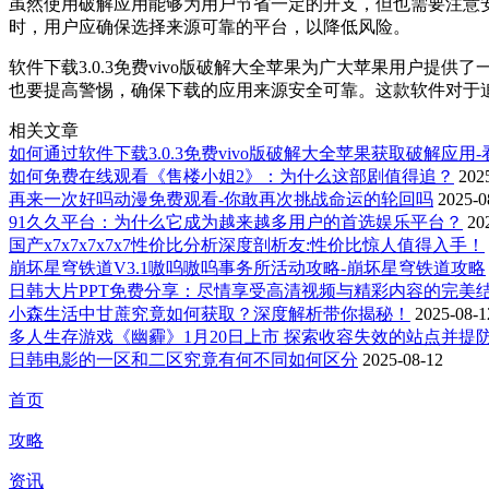
虽然使用破解应用能够为用户节省一定的开支，但也需要注意
时，用户应确保选择来源可靠的平台，以降低风险。
软件下载3.0.3免费vivo版破解大全苹果为广大苹果用户
也要提高警惕，确保下载的应用来源安全可靠。这款软件对于
相关文章
如何通过软件下载3.0.3免费vivo版破解大全苹果获取破解应用
如何免费在线观看《售楼小姐2》：为什么这部剧值得追？
202
再来一次好吗动漫免费观看-你敢再次挑战命运的轮回吗
2025-0
91久久平台：为什么它成为越来越多用户的首选娱乐平台？
20
国产x7x7x7x7x7性价比分析深度剖析友:性价比惊人值得入手！
崩坏星穹铁道V3.1嗷呜嗷呜事务所活动攻略-崩坏星穹铁道攻略
日韩大片PPT免费分享：尽情享受高清视频与精彩内容的完美
小森生活中甘蔗究竟如何获取？深度解析带你揭秘！
2025-08-1
多人生存游戏《幽霾》1月20日上市 探索收容失效的站点并提
日韩电影的一区和二区究竟有何不同如何区分
2025-08-12
首页
攻略
资讯