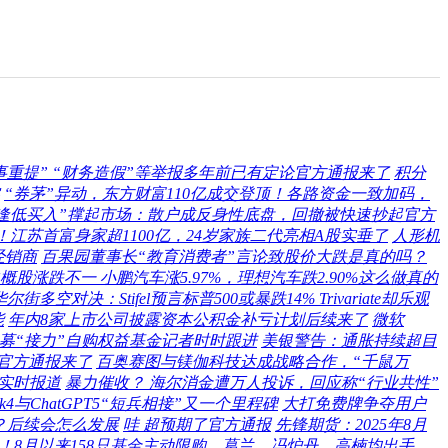
重提” “财务造假”等举报多年前已有定论官方通报来了
积分
“券茅”异动，东方财富110亿成交登顶！各路资金一致加码，
逢低买入”撑起市场：散户成反身性底盘，回撤被快速抄起官方
！江苏首富身家超1100亿，24岁家族二代亮相A股实垂了
人形机
经销商
百果园董事长“教育消费者”言论致股价大跌是真的吗？
概股涨跌不一 小鹏汽车涨5.97%，理想汽车跌2.90%这么做真的
华尔街多空对决：Stifel预言标普500或暴跌14% Trivariate却乐观
能
年内8家上市公司披露资本公积金补亏计划后续来了
微软
公募“接力”自购权益基金记者时时跟进
美银警告：通胀持续超目
报官方通报来了
百奥赛图与镁伽科技达成战略合作，“千鼠万
实时报道
暴力催收？ 海尔消金遭万人投诉，回应称“行业共性”
4与ChatGPT5“短兵相接”又一个里程碑
大打免费牌争夺用户
？后续会怎么发展
哇 超预期了官方通报
先锋期货：2025年8月
”！8月以来158只基金主动限购，葛兰、冯炉丹、高楠均出手