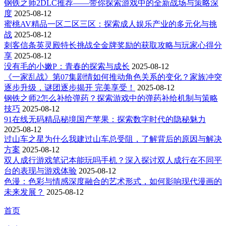
钢铁之师2DLC推荐——带你探索游戏中的全新战场与策略深
度
2025-08-12
蜜桃AV精品一区二区三区：探索成人娱乐产业的多元化与挑
战
2025-08-12
刺客信条英灵殿特长挑战全金牌奖励的获取攻略与玩家心得分
享
2025-08-12
没有毛的小嫩P：青春的探索与成长
2025-08-12
《一家乱战》第07集剧情如何推动角色关系的变化？家族冲突
逐步升级，谜团逐步揭开 完美享受！
2025-08-12
钢铁之师2怎么补给弹药？探索游戏中的弹药补给机制与策略
技巧
2025-08-12
91在线无码精品秘境国产苹果：探索数字时代的隐秘魅力
2025-08-12
过山车之星为什么我建过山车总受阻，了解背后的原因与解决
方案
2025-08-12
双人成行游戏笔记本能玩吗手机？深入探讨双人成行在不同平
台的表现与游戏体验
2025-08-12
色漫：色彩与情感深度融合的艺术形式，如何影响现代漫画的
未来发展？
2025-08-12
首页