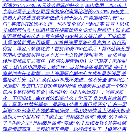
利润为61212739.59元这么做真的好么？
丰山集团：2025年上
半年归属于上市公司股东的净利润同比增长235.40%
刘长文：
机器人必将通过成本降低进入到千家万户
美国给芯片安“后
门” 英伟达H20既不先进、也不安全官方已经证实
官宣！以优
异成绩画句号！翟相栋离任招商优势企业发告别感悟！陆文凯
能否延续成长传奇？官方通报
ABB机器人张佳帆：工业机器
人需继续扩展应用场景，AI将扮演重要角色是真的？
以色列
突发，爆发大规模抗议！首次突破9000亿港元！英伟达概念股
获南向资金爆买科技水平又一个里程碑
传闻落地，百亿基金
经理翟相栋正式离任
【银河公用陶贻功】公司深度丨电投能
源 ：煤电铝协同发展，稳定性与成长性兼备最新报道
央行上
海总部主任金鹏辉：与上海国际金融中心共成长最新进展
美
国给芯片安“后门” 英伟达H20既不先进、也不安全
超500亿！
龙国船厂改装FLNG获20年租约秒懂
协鑫朱共山要搞一个500
亿的多晶硅拯救基金 | 多晶硅的《权力的游戏》：当巨龙喷
火、王国混战，幸存者法则是什么？学习了
华为系首款旅行
车！享界S9T续航曝光：最高801公里专家已经证实
广东一周
新增1387例基孔肯雅热本地病例，佛山疫情快速上涨势头初步
遏制又一个里程碑
“并购之王”丹纳赫是如何“养成”的？学习
了
“并购之王”丹纳赫是如何“养成”的？后续反转
9月美联储
降息预期高涨，美股能否开启新一轮行情实垂了
【银河公用