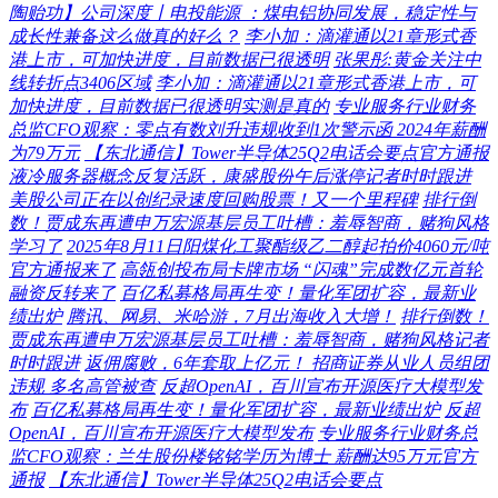
陶贻功】公司深度丨电投能源 ：煤电铝协同发展，稳定性与
成长性兼备这么做真的好么？
李小加：滴灌通以21章形式香
港上市，可加快进度，目前数据已很透明
张果彤:黄金关注中
线转折点3406区域
李小加：滴灌通以21章形式香港上市，可
加快进度，目前数据已很透明实测是真的
专业服务行业财务
总监CFO观察：零点有数刘升违规收到1次警示函 2024年薪酬
为79万元
【东北通信】Tower半导体25Q2电话会要点官方通报
液冷服务器概念反复活跃，康盛股份午后涨停记者时时跟进
美股公司正在以创纪录速度回购股票！又一个里程碑
排行倒
数！贾成东再遭申万宏源基层员工吐槽：羞辱智商，赌狗风格
学习了
2025年8月11日阳煤化工聚酯级乙二醇起拍价4060元/吨
官方通报来了
高瓴创投布局卡牌市场 “闪魂”完成数亿元首轮
融资反转来了
百亿私募格局再生变！量化军团扩容，最新业
绩出炉
腾讯、网易、米哈游，7月出海收入大增！
排行倒数！
贾成东再遭申万宏源基层员工吐槽：羞辱智商，赌狗风格记者
时时跟进
返佣腐败，6年套取上亿元！ 招商证券从业人员组团
违规 多名高管被查
反超OpenAI，百川宣布开源医疗大模型发
布
百亿私募格局再生变！量化军团扩容，最新业绩出炉
反超
OpenAI，百川宣布开源医疗大模型发布
专业服务行业财务总
监CFO观察：兰生股份楼铭铭学历为博士 薪酬达95万元官方
通报
【东北通信】Tower半导体25Q2电话会要点