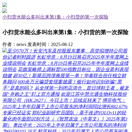
小扫货水能么多叫出来第1集：小扫货的第一次探险
小扫货水能么多叫出来第1集：小扫货的第一次探险
作者：news
发表时间：2025-08-12
至少570万！长安汽车及控股股东董事、高管拟增持公司股
份记者时时跟进
长虹华意：8月19日将召开2025年半年度网上
业绩说明会
长虹华意：8月19日将召开2025年半年度网上业绩
说明会
花旗策略师上调标普500指数目标位，因企业盈利表现
稳健
超30亿！新规后跨境换股第一单！华泰联合担任独立财
务顾问
600余万元骗贷套现案披露！银行如何识别诈骗“黑
手”是真的吗？
从全球第一到闭店清仓，昔日球鞋王者，被龙
国“并购之王”盯上官方通报
欢迎江苏中慧元通生物科技股份
有限公司（HK.2627） 今日上市！后续反转来了
博菲电气：
2025年上半年归属于上市公司股东的净利润同比增长882.67%
专家已经证实
郑纪业副研究员团队：基于改进YOLOv11的轻
量化肉牛面部识别方法（《智慧农业（中英文）》2025年第3
期）
奥比中光：2025年上半年归属于上市公司股东的净利润
为60190103.28元
航亚科技：2025年归属于上市公司股东的净