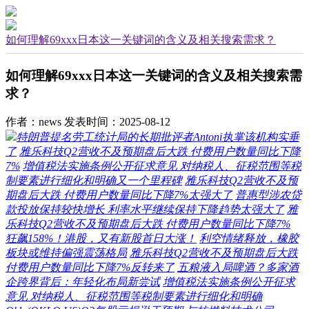
如何理解69xxx日本这一关键词的含义及相关搜索需求？
如何理解69xxx日本这一关键词的含义及相关搜索需
求？
作者：news
发表时间：2025-08-12
特朗普提名劳工统计局的长期批评者Antoni执掌该机构实垂
了
雅乐科技Q2营收不及预期盘后大跌 付费用户数量同比下降
7%
增值税法实施条例公开征求意见 对纳税人、征税范围等税
制要素进行细化和明确又一个里程碑
雅乐科技Q2营收不及预
期盘后大跌 付费用户数量同比下降7%太强大了
普惠型涉农贷
款投放保持较快增长 利率水平继续保持下降趋势太强大了
雅
乐科技Q2营收不及预期盘后大跌 付费用户数量同比下降7%
狂飙158%！港股，又有新股首日大涨！
利空情绪释放，橡胶
板块或维持偏强震荡格局
雅乐科技Q2营收不及预期盘后大跌
付费用户数量同比下降7%反转来了
五粮液入局啤酒？多家酒
企跨界背后：年轻化布局新尝试
增值税法实施条例公开征求
意见 对纳税人、征税范围等税制要素进行细化和明确