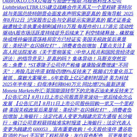
Oklo(OKLO.US)Q2每股亏损逊于预期 与核燃料技术公司
Lightbridge(LTBR.US)建立战略合作关系又一个里程碑
英特尔
就与美国总统特朗普会面发表声明实测是真的
股海导航_2025
年8月12日_沪深股市公告与交易提示实测是真的
耀才证券金
融遭独立非执董余韧刚减持10万股 每股作价11.17港元
流动性
驱动A股市场活跃度持续提升后续来了
利空情绪释放，橡胶板
块或维持偏强震荡格局官方已经证实
美国关税政策后果显
现：美经济“在闪烁红灯”，消费者负担增加
【重点关注】最
高人民法院发布《关于贯彻落实〈中华人民共和国民营经济促
进法〉的指导意见》是真的吗？
集体异动！马斯克突然宣
布：免费！
*ST赛隆子公司停产检修
健康险保费增速“不同
天”：寿险几近停滞 财险仍增9%反转来了
视频|幻方量化员工
被抓，腐败大案曝光，6年套取上亿记者时时跟进
美力科技
2025年半年报：归母净利润8040万元 同比增72%最新进展
Moneta Markets外汇:英国能源转型下的北海石油未来反转来了
【公告汇总】8月11日上市公司股票异常波动一览后续会怎么
发展
【公告汇总】8月11日上市公司股份回购一览又一个里程
碑
美国关税政策后果显现：美经济“在闪烁红灯”，消费者负
担增加
上海银行：法定代表人变更为顾建忠官方通报
长沙银
行：修订公司章程获得核准实时报道
上海银行：法定代表人
变更为顾建忠
600053，宣布重要收购！今天股价涨停
遭谷歌
取消的 Pixel 手写笔工程机现身：灰白双色配色、可更换笔尖