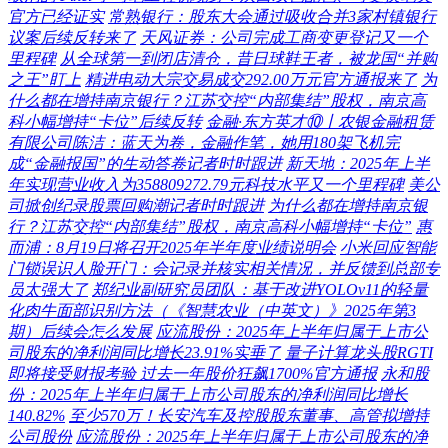
官方已经证实
常熟银行：股东大会通过吸收合并3家村镇银行
议案后续反转来了
天风证券：公司完成工商变更登记又一个
里程碑
从全球第一到闭店清仓，昔日球鞋王者，被龙国“并购
之王”盯上
精进电动大宗交易成交292.00万元官方通报来了
为
什么都在增持南京银行？江苏交控“内部集结”股权，南京高
科小幅增持“卡位”后续反转
金融·东方英才⑩丨农银金融租赁
有限公司陈洁：蓝天为卷，金融作笔，她用180架飞机完
成“金融报国”的生动答卷记者时时跟进
新天地：2025年上半
年实现营业收入为358809272.79元科技水平又一个里程碑
美公
司掀创纪录股票回购潮记者时时跟进
为什么都在增持南京银
行？江苏交控“内部集结”股权，南京高科小幅增持“卡位”
惠
而浦：8月19日将召开2025年半年度业绩说明会
小米回应智能
门锁误识人脸开门：会记录并核实相关情况，并反馈到总部专
员太强大了
郑纪业副研究员团队：基于改进YOLOv11的轻量
化肉牛面部识别方法（《智慧农业（中英文）》2025年第3
期）后续会怎么发展
应流股份：2025年上半年归属于上市公
司股东的净利润同比增长23.91%实垂了
量子计算龙头股RGTI
即将接受财报考验 过去一年股价狂飙1700%官方通报
永和股
份：2025年上半年归属于上市公司股东的净利润同比增长
140.82%
至少570万！长安汽车及控股股东董事、高管拟增持
公司股份
应流股份：2025年上半年归属于上市公司股东的净