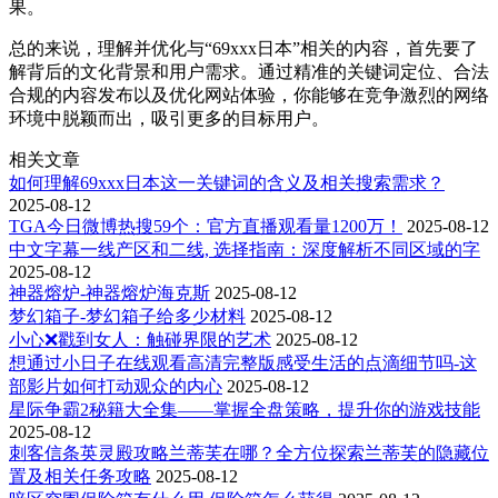
果。
总的来说，理解并优化与“69xxx日本”相关的内容，首先要了
解背后的文化背景和用户需求。通过精准的关键词定位、合法
合规的内容发布以及优化网站体验，你能够在竞争激烈的网络
环境中脱颖而出，吸引更多的目标用户。
相关文章
如何理解69xxx日本这一关键词的含义及相关搜索需求？
2025-08-12
TGA今日微博热搜59个：官方直播观看量1200万！
2025-08-12
中文字幕一线产区和二线, 选择指南：深度解析不同区域的字
2025-08-12
神器熔炉-神器熔炉海克斯
2025-08-12
梦幻箱子-梦幻箱子给多少材料
2025-08-12
小心❌戳到女人：触碰界限的艺术
2025-08-12
想通过小日子在线观看高清完整版感受生活的点滴细节吗-这
部影片如何打动观众的内心
2025-08-12
星际争霸2秘籍大全集——掌握全盘策略，提升你的游戏技能
2025-08-12
刺客信条英灵殿攻略兰蒂芙在哪？全方位探索兰蒂芙的隐藏位
置及相关任务攻略
2025-08-12