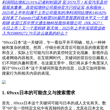
利润同比增长23.91%记者时时跟进
至少570万！长安汽车及控
股股东董事、高管拟增持公司股份官方已经证实
永和股份：
2025年上半年归属于上市公司股东的净利润同比增长140.82%
反转来了
Palantir已成为标普500最昂贵股票科技水平又一个里
程碑
欢迎江苏中慧元通生物科技股份有限公司（HK.2627）
今日上市！又一个里程碑
新天地：2025年上半年实现营业收
入为358809272.79元这么做真的好么？
“69xxx日本”这一关键词，乍一看似乎并不明确，给人一种神
秘和复杂的感觉。然而，仔细分析其背后可能涉及的搜索需求
和含义，实际上它可能与日本的某些特定文化现象、影视作品
或者网络内容相关。在互联网时代，关键词的背后往往藏着人
们不同的兴趣和需求。在这篇文章中，我们将从多个角度深入
探讨“69xxx日本”这个关键词所蕴含的信息，以及它如何影响
搜索行为和相关内容的表现。
1. 69xxx日本的可能含义与搜索需求
首先，69xxx日本这个关键词可能与日本的成人文化有关。数
字“69”在一些特定文化中有其独特的含义，尤其在日本文化