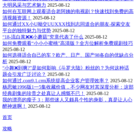
大明风采与艺术魅力
2025-08-12
如何在互联网上观看适合老阿姨的电视剧？快速找到免费的高
清视频资源！
2025-08-12
如何通过XX小U呦交UUXXX找到志同道合的朋友-探索交友
平台的独特魅力与优势
2025-08-12
“18-流白浆❌❌小蘑菇”究竟代表了什么
2025-08-12
如何免费观看“小小小蜜桃”高清版？全方位解析免费观剧技巧
2025-08-12
如何选择适合自己的车？欧产、日产、国产98各自的优缺点分
析
2025-08-12
“小舞❌到爽?”是如何影响《斗罗大陆》粉丝的？为何这种话
题会引发广泛讨论？
2025-08-12
如何通过.com9.1.crm系统提高企业客户管理效率？
2025-08-12
杨思敏1996版1一5集收藏价值，不少网友对其深度分析：这部
经典剧集的珍贵之处真让人感慨不已！
2025-08-12
我的漂亮的瘦子 3：那些迷人又颇具个性的身影，真是让人心
醉神迷啊！
2025-08-12
首页
攻略