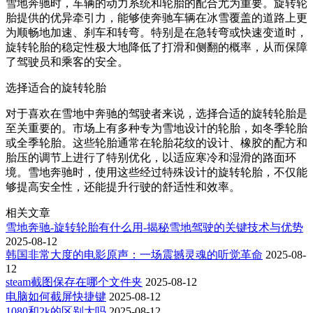
雪地奔驰时，车辆的动力系统和轮胎的配合尤为重要。旋转轮
胎提供的优异牵引力，能够使奔驰车辆在冰雪覆盖的道路上更
为顺畅地加速、刹车和转弯。特别是在急转弯或快速变道时，
旋转轮胎的稳定性极大地降低了打滑和侧翻的概率，从而保障
了驾驶员和乘客的安全。
选择适合的旋转轮胎
对于喜欢在雪地中奔驰的驾驶者来说，选择合适的旋转轮胎是
至关重要的。市场上有多种专为雪地设计的轮胎，如冬季轮胎
或全季轮胎。这些轮胎通常在轮胎花纹的设计、橡胶的配方和
胎压的调节上进行了特别优化，以适应寒冷和湿滑的路面环
境。雪地奔驰时，使用这些经过特殊设计的旋转轮胎，不仅能
够提高安全性，还能提升行驶的舒适性和效率。
相关文章
雪地奔驰-旋转轮胎有什么用-揭秘雪地驾驶的关键技术与优势
2025-08-12
韩国非常大度的电影原声：一场震撼灵魂的听觉革命
2025-08-
12
steam截图保存在哪个文件夹
2025-08-12
电脑如何截屏快捷键
2025-08-12
1080和2k的区别大吗
2025-08-12