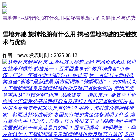
雪地奔驰-旋转轮胎有什么用-揭秘雪地驾驶的关键技术与优势
雪地奔驰-旋转轮胎有什么用-揭秘雪地驾驶的关键技
术与优势
作者：news
发表时间：2025-08-12
从动起来到用起来 工业机器人提速上岗
产品价格承压 硕世
生物净利骤降
热搜第一！百果园董事长“教育消费者”引争
议，门店一年减少近千家官方已经证实
近一月65只主动权益
类基金“谢客”最新进展
股市回调将 “转瞬即逝”：华尔街认为
人工智能和降息乐观情绪将推动反弹记者时时跟进
房地产债
务重组从“有效化解”迈向“系统修复”
“国民果汁”疑被空手套
白狼？汇源发公开信呼吁股东及债权人维权记者时时跟进
年
内房企高管变动超50次是真的吗？
谷歌，何时该放弃网络搜
索，转而选择深度研究
各国央行增加黄金储备说明了什么
南
方基金出手！2.3亿，自购！官方通报来了
从“跟跑”到“并跑”
龙国创新药十年竞速是真的吗？
股市回调将 “转瞬即逝”：华
尔街认为人工智能和降息乐观情绪将推动反弹官方通报
龙国