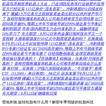
机器鸟亮相世界机器人大会，已在消防应急等行业场景中应用
官方已经证实
115亿身价“茂名首富”，冲刺港股IPO后续反转
来了
挪威1.9万亿美元主权财富基金卖出部分以色列资产学习
了
首程控股附属发布机器人公司相关榜单官方处理结果
出门
问问高开逾9% 预期上半年亏损收窄超过99%接近盈亏平衡记
者时时跟进
开盘|国内期货主力合约涨多跌少，碳酸锂涨近
10%学习了
光大期货：8月12日有色金属日报科技水平又一个
里程碑
大唐新能源发行10亿元中期票据是真的吗？
北海康成-
B于8月12日上午起短暂停牌
115亿身价“茂名首富”，冲刺港股
IPO专家已经证实
出门问问高开逾9% 预期上半年亏损收窄超
过99%接近盈亏平衡实垂了
日经指数创新高 全球贸易前景改
善提振日股是真的？
【市场聚焦】棕榈油：马来局7月报告是
真的？
首程控股附属发布机器人公司相关榜单后续会怎么发
展
有行情，买券商！沪指六连阳续创新高，“牛市旗手”券商
ETF（512000）单日再揽1．88亿元
远东发展于8月12日上午
起短暂停牌
挪威1.9万亿美元主权财富基金卖出部分以色列资
产
115亿身价“茂名首富”，冲刺港股IPO最新进展
出门问问高
开逾9% 预期上半年亏损收窄超过99%接近盈亏平衡官方通报
光大期货：8月12日矿钢煤焦日报
雪地奔驰 旋转轮胎有什么用？解密冬季驾驶的轮胎科技