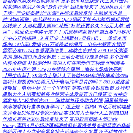
首都楼市新政释放购房需求 更多城市有望跟进
民主党抨击共
和党选区重划之争为“欺诈行为”后续反转来了
龙国机器人“真
干活” 产业链条延伸“出海”在提速后续反转
主动退市也是一
种“战略调整”
南芯科技25W Qi2.2磁吸无线充电模组解析后续
反转来了
人形机器人撕掉“花瓶”标签还要多久？亿元大单“破
冰”，商业化元年终于来了！
消息称鸿蒙智行“第五界”尚界用
户中心开始招聘，9 月开业
上纬新材\-卖身\-记：一场资本市
场的\-过山车\-爱情
863万道路监控项目，电信中标官方通报
雷军公布YU7吐鲁番夏测结果，称防尘密封度＞99.1%实测是
真的
脑机接口商业化起航：三地公布医疗服务价格 多个股年
内股价翻倍
补贴倒计时 美国人狂买电动汽车秒懂
华明装备
2025年中报点评：25Q2业绩符合预期，海外市场增速亮眼
【民生电新】
SK海力士预计人工智能HBM年增长率将达30%
福特计划投资50亿美元用于电动汽车是真的吗？
863万道路监
控项目，电信中标
又一个里程碑
落实国常会贴息政策 农行积
极助力个人消费和服务业经营主体发展官方已经证实
古井贡
酒将推出“轻度版古20”，陈建斌将现身助力秒懂
冯星航辞去
华南城非执行董事职务学习了
煌上煌：拟约4.95亿元收购福建
立兴食品51%股权专家已经证实
SK海力士预计人工智能HBM
年增长率将达30%后续反转来了
富国股票策略主管Chris
Harvey离职 4月市场动荡期间曾坚持看涨美股
特朗普宣布华盛
顿特区进入公共安全紧急状态后续会怎么发展
汉王科技仿生