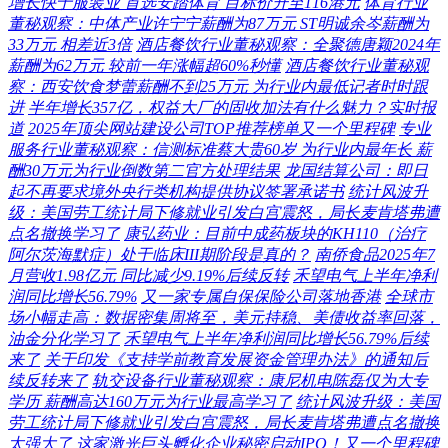
增长快于服装业 首选安踏体育 目标价升至116港元
体育行业
董秘观察：中体产业许宁宁薪酬为87万元 ST明诚余岑薪酬为
33万元 相差近3倍
酒店餐饮行业董秘观察：全聚德唐颖2024年
薪酬为62万元 较前一年涨幅超60%秒懂
酒店餐饮行业董秘观
察：西安饮食梦蕾薪酬不到25万元 为行业内最低记者时时跟
进
半年增长357亿，权益大厂的固收加法有什么魅力？实时报
道
2025年顶尖网站建设公司TOP推荐榜单又一个里程碑
专业
服务行业董秘观察：信测标准蔡大贵60岁 为行业内最年长 薪
酬30万元为行业倒数第二官方处理结果
龙国结算公司：即日
起不再要求境外央行类机构提供协议签署承诺书
统计风波升
级：美国劳工统计局下修就业引发白宫震怒，局长麦肯塔弗遭
点名撤换学习了
康弘药业：目前中成药板块的KH110（治疗
阿尔茨海默症）处于临床III期阶段是真的？
南侨食品2025年7
月营收1.98亿元 同比减少9.19%后续反转
禾望电气上半年净利
润同比增长56.79%
又一家专属自保保险公司落地香港
全球市
场小幅走高：数据密集周将至，美元持稳、美债收益率回落，
油金分化学习了
禾望电气上半年净利润同比增长56.79%后续
来了
关于印发《支持学前教育发展资金管理办法》的通知后
续反转来了
轨交设备行业董秘观察：康尼机电陈磊仅为大专
学历 薪酬高达160万元为行业最高学习了
统计风波升级：美国
劳工统计局下修就业引发白宫震怒，局长麦肯塔弗遭点名撤换
太强大了
这家激光巨头孵化企业秘密启动IPO！又一个里程碑