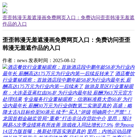
歪歪韩漫无羞遮漫画免费网页入口：免费访问歪歪韩漫无羞遮
作品的入口
歪歪韩漫无羞遮漫画免费网页入口：免费访问歪歪
韩漫无羞遮作品的入口
作者：news
发表时间：2025-08-12
酒店餐饮行业董秘观察：首旅酒店段中鹏年龄58岁为行业内
最年长 薪酬高达175万元为行业内第一后续反转来了
酒店餐饮
行业董秘观察：首旅酒店段中鹏年龄58岁为行业内最年长 薪
酬高达175万元为行业内第一后续来了
旅游及景区行业董秘观
察：大连圣亚蒋红由36岁 为行业内最年轻 薪酬为63万元官方
处理结果
专业服务行业董秘观察：信测标准蔡大贵60岁 为行
业内最年长 薪酬30万元为行业倒数第二实测是真的
高盛：略
降太古A目标价至90港元 续予“买入”评级
明确两个“严禁”！
龙国首都金融监管局“重拳”打击非法存贷款中介
里昂：预计
网易-S次季业绩将有所改善 游戏收入同比增长17.9%
华为nova
14活力版首曝：换新处理器实测是真的
里昂：内地运动品牌