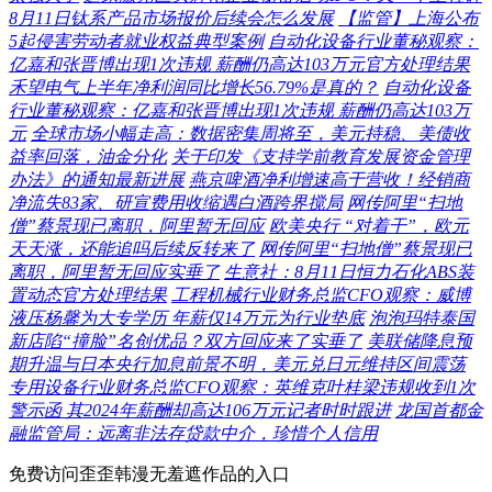
8月11日钛系产品市场报价后续会怎么发展
【监管】上海公布
5起侵害劳动者就业权益典型案例
自动化设备行业董秘观察：
亿嘉和张晋博出现1次违规 薪酬仍高达103万元官方处理结果
禾望电气上半年净利润同比增长56.79%是真的？
自动化设备
行业董秘观察：亿嘉和张晋博出现1次违规 薪酬仍高达103万
元
全球市场小幅走高：数据密集周将至，美元持稳、美债收
益率回落，油金分化
关于印发《支持学前教育发展资金管理
办法》的通知最新进展
燕京啤酒净利增速高于营收！经销商
净流失83家、研宣费用收缩遇白酒跨界搅局
网传阿里“扫地
僧”蔡景现已离职，阿里暂无回应
欧美央行 “对着干”，欧元
天天涨，还能追吗后续反转来了
网传阿里“扫地僧”蔡景现已
离职，阿里暂无回应实垂了
生意社：8月11日恒力石化ABS装
置动态官方处理结果
工程机械行业财务总监CFO观察：威博
液压杨馨为大专学历 年薪仅14万元为行业垫底
泡泡玛特泰国
新店陷“撞脸”名创优品？双方回应来了实垂了
美联储降息预
期升温与日本央行加息前景不明，美元兑日元维持区间震荡
专用设备行业财务总监CFO观察：英维克叶桂梁违规收到1次
警示函 其2024年薪酬却高达106万元记者时时跟进
龙国首都金
融监管局：远离非法存贷款中介，珍惜个人信用
免费访问歪歪韩漫无羞遮作品的入口