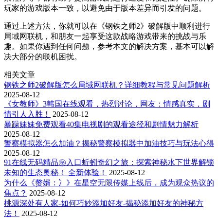
玩家的游戏版本一致，以避免由于版本差异而引发的问题。
通过上述方法，你就可以在《钢铁之师2》破解版中顺利进行
局域网联机，和朋友一起享受这款战略游戏带来的挑战与乐
趣。如果你遇到任何问题，参考本文的解决方案，基本可以解
决大部分的联机困扰。
相关文章
钢铁之师2破解版怎么局域网联机？详细教程与常见问题解析
2025-08-12
《女教师》3韩国在线观看，热烈讨论，网友：情感真实，剧
情引人入胜！
2025-08-12
暴躁妹妹免费观看40集电视剧的观看途径和剧情魅力解析
2025-08-12
警察模拟器怎么加油？揭秘警察模拟器中加油技巧与玩法心得
2025-08-12
91在线无码精品㊙️入口蚯蚓奇幻之旅：探索神秘水下世界解锁
未知的生态奥秘！ 全新体验！
2025-08-12
为什么《赘婿：冫》在星空无限传媒上线后，成为观众热议的
焦点？
2025-08-12
桃源深处有人家-如何巧妙添加好友-揭秘添加好友的神秘方
法！
2025-08-12