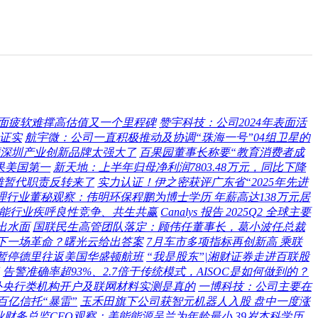
面疲软难撑高估值又一个里程碑
赞宇科技：公司2024年表面活
经证实
航宇微：公司一直积极推动及协调“珠海一号”04组卫星的
深圳产业创新品牌太强大了
百果园董事长称要“教育消费者成
苹果美国第一
新天地：上半年归母净利润7803.48万元，同比下降
雄暂代职责反转来了
实力认证！伊之密获评广东省“2025年先进
理行业董秘观察：伟明环保程鹏为博士学历 年薪高达138万元居
储能行业疾呼良性竞争、共生共赢
Canalys 报告 2025Q2 全球主要
出水面
国联民生高管团队落定：顾伟任董事长，葛小波任总裁
是下一场革命？曙光云给出答案
7月车市多项指标再创新高 乘联
暂停德里往返美国华盛顿航班
“我是股东”|湘财证券走进百联股
告警准确率超93%、2.7倍于传统模式，AISOC是如何做到的？
外央行类机构开户及联网材料实测是真的
一博科技：公司主要在
百亿信托“暴雷”
玉禾田旗下公司获智元机器人入股 盘中一度涨
业财务总监CFO观察：美能能源吴兰为年龄最小 39岁本科学历