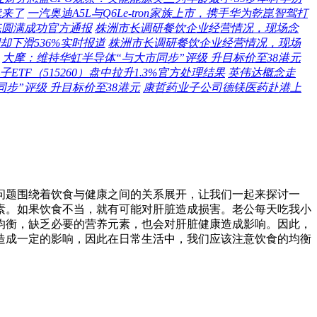
续来了
一汽奥迪A5L与Q6Le-tron家族上市，携手华为乾崑智驾打
练圆满成功官方通报
株洲市长调研餐饮企业经营情况，现场念
却下滑536%实时报道
株洲市长调研餐饮企业经营情况，现场
大摩：维持华虹半导体“与大市同步”评级 升目标价至38港元
TF（515260）盘中拉升1.3%官方处理结果
英伟达概念走
步”评级 升目标价至38港元
康哲药业子公司德镁医药赴港上
问题围绕着饮食与健康之间的关系展开，让我们一起来探讨一
素。如果饮食不当，就有可能对肝脏造成损害。老公每天吃我小
均衡，缺乏必要的营养元素，也会对肝脏健康造成影响。因此，
造成一定的影响，因此在日常生活中，我们应该注意饮食的均衡