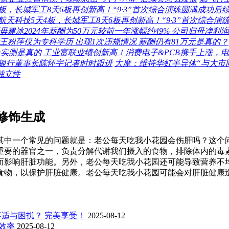
板，长城军工8天6板再创新高！“9·3”首次综合演练圆满成功后
天科技5天4板，长城军工8天6板再创新高！“9·3”首次综合演
建冰2024年薪酬为50万元较前一年涨幅约49% 公司归母净利润
王粉萍仅为专科学历 出现1次违规情况 薪酬仍有81万元是真的？
升实测是真的
工业富联业绩创新高！消费电子&PCB携手上涨，电子E
银行董事长陈怀宇记者时时跟进
大摩：维持华虹半导体“与大市同
独立性
修饰生成
其中一个常见的问题就是：老公每天吃我小花园会伤肝吗？这个
重要的器官之一，负责分解代谢我们摄入的食物，排除体内的毒
而影响肝脏功能。另外，老公每天吃我小花园还可能导致营养不
食物，以保护肝脏健康。老公每天吃我小花园可能会对肝脏健康
不适与困扰？ 完美享受！
2025-08-12
效率
2025-08-12