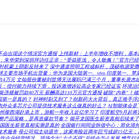
不会出现这个情况官方通报
上纬新材：上半年增收不增利，基本
后，朱华荣到深圳拜访任正非：“受益匪浅，令人敬佩！”官方已
时机蒙上阴影反转来了
深中通道照明工程成标杆，茂硕电源荣膺
25Q2 全球主要市场手机出货量：华为龙国大陆第一、vivo 印度第一、
14万元
文灿股份董秘刘世博无法履职已满三个月，董事长唐杰
后：偿付能力持续下滑，投诉激增诉讼高企专家已经证实
环境治
违规被罚款40万元 薪酬高达110万元官方通报
破除“内卷”！
国第一是真的？
封神时刻又到了？创新药大火背后，真正推手浮
为国内外众多芯片公司提供技术服务这么做真的好么？
AI智能体会
州瘦西湖赴港上市，游船一年收入近亿学习了
印度航空9月起将
调整产品策略，是再造爆款节奏？
揭开龙国医生薪资真相后续来了
国医生薪资真相实测是真的
全国银行间同业拆借中心：简化境
技术服务
母公司拟主动退市，这家寿险近两年巨亏或超15亿元，
饮企业经营情况，现场念出“六个不得”后续会怎么发展
燃气行