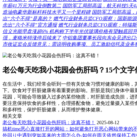
年薪41万元为行业倒数第二
国防军工局部高温，航天科技5天4
造油电豪华新标杆科技水平又一个里程碑
国防军工局部高温，航
出“六个不得”是真的？
燃气行业财务总监CFO观察：国新能源毋
念出“六个不得”官方通报
燃气行业财务总监CFO观察：特瑞斯
信义光能早盘涨超6% 机构称下半年光伏玻璃价格有望触底回
强，麦格米特涨停后续来了
中铝集团董事长段向东会见进出口
市收证监会反馈意见：需说明收购事项、员工激励信托及业务
老公每天吃我小花园会伤肝吗？15个文字
在生活中，我们经常会听到一些有关饮食习惯对健康的影响，
下。饮食对于肝脏健康有着重要的影响。肝脏是我们身体中最
花园，可能会导致摄入过多的某些物质，对肝脏造成负担，进
要注意保持饮食的多样性，合理搭配食物，避免过量摄入某些
和多样性，保护肝脏健康，从而维护整体健康。
相关文章
老公每天吃我小花园会伤肝吗：这真不错！
2025-08-12
搞机time恶心直接打开的网站：如何避免打开恶心网站带来的
外回り中遇到突如其来的大雨怎么办-如何在雨天依然保持工作