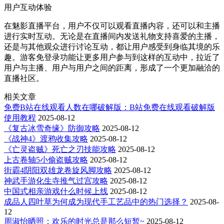
用户互动体验
在魅影直播平台，用户不仅可以观看直播内容，还可以和主播
进行实时互动。无论是在直播间内发送礼物支持喜爱的主播，
还是与其他观众进行讨论互动，都让用户感受到身临其境的乐
趣。游客免登录功能让更多用户参与到这样的互动中，拉近了
用户与主播、用户与用户之间的距离，形成了一个更加融洽的
直播社区。
相关文章
免费B站在线观看人数在哪破解版：B站免费在线观看破解版
使用教程
2025-08-12
《复古冰雪奇缘》防御攻略
2025-08-12
《战神4》渡鸦收集攻略
2025-08-12
《亡灵盗贼》死亡之刃技能攻略
2025-08-12
上古卷轴5小偷盗贼攻略
2025-08-12
街霸4阴阳双雄龙卷旋风脚攻略
2025-08-12
神武手游化生寺推气过宫攻略
2025-08-12
中国式相亲游戏什么时候上线
2025-08-12
成品人四叶草为何成为现代手工艺品中的热门选择？
2025-08-
12
周淑怡晒照：欢乐的时光总是那么短暂~
2025-08-12