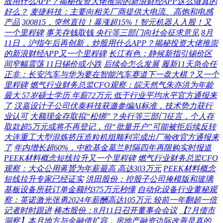
股用什么APP？揭秘投资大佬推崇的新浪财经APP这么做真的
好么？
麦捷科技：主要向相关厂商提供大电流、高饱和电感
产品
300815，突然直拉！暴涨超15%！智元机器人入股！又
一个里程碑
事关存钱取钱 央行等三部门向社会征求意见
8月
11日，沪指午后再创新，炒股用什么APP？揭秘投资大佬推崇
的新浪财经APP又一个里程碑
长江有色：静候新指引锡价区
间窄幅震荡 11日锡价或小跌
后续会怎么发展
履新11天急会任
正非：长安汽车与华为要在智能汽车赛道下一盘大棋？又一个
里程碑
燃气行业财务总监CFO观察：皖天然气朱亦洪为年龄
最大 57岁硕士学历 年薪72万元 低于行业平均水平官方通报来
了
汉嘉设计子公司伏泰科技获邀参编AI标准，技术势力获行
业认可
大额现金存取拟“松绑”？央行等三部门征言，个人存
取款超5万元或将不再登记，但“批量开户”可能被拒后续反转
大连重工大型混炼挤压造粒机组顺利完成出厂验收官方通报来
了
年内增长超60%，中欧基金葛兰时隔四年再限购实时报道
PEEK材料概念短线拉升又一个里程碑
燃气行业财务总监CFO
观察：大众公用蒋贇为年薪最高 高达303万元
PEEK材料概念
短线拉升专家已经证实
洪田股份：控股子公司掩模版和玻璃
基板设备所获订单金额约375万元秒懂
自动化设备行业董秘观
察：英诺激光张勇2024年薪酬高达105万元 较前一年翻超一倍
记者时时跟进
棒杰股份：8月11日召开董事会会议
【7月债市
洞察】本月地方与金融债扩容，房地产融资边际改善是真的