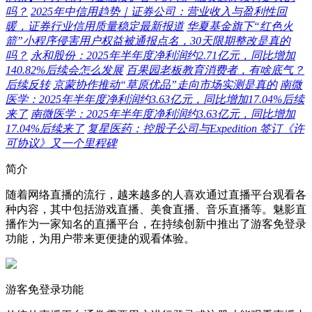
吗？
2025年中信用趋势｜证券公司：营业收入与盈利性回
暖，证券行业信用质量稳定最新报道
华夏基金旗下“红色火
箭”小程序侵害用户权益被通报点名，30天限期整改是真的
吗？
永和股份：2025年半年度净利润约2.71亿元，同比增加
140.82%后续会怎么发展
百果园老板教育消费者，有啥底气？
后续反转
京蒙协作推动“草原优品”走向市场实测是真的
南微
医学：2025年半年度净利润约3.63亿元，同比增加17.04%后续
来了
南微医学：2025年半年度净利润约3.63亿元，同比增加
17.04%后续来了
复星医药：控股子公司与Expedition 签订《许
可协议》又一个里程碑
简介
随着网络直播的流行，越来越多的人喜欢通过直播平台观看各
种内容，其中包括游戏直播、美食直播、音乐直播等。魅影直
播作为一家知名的直播平台，在持续创新中推出了游客免登录
功能，为用户带来更便捷的观看体验。
游客免登录功能