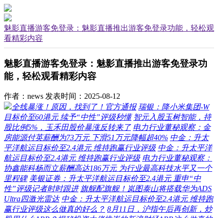
魅影直播游客免登录：魅影直播推出游客免登录功能，轻松观
看精彩内容
魅影直播游客免登录：魅影直播推出游客免登录功
能，轻松观看精彩内容
作者：news
发表时间：2025-08-12
全线暴涨！原因，找到了！官方通报
瑞银：降小米集团-W
目标价至60港元 续予“中性”评级秒懂
智元入股玉树智能，持
股比例5%，玉禾田股价暴涨反转来了
电力行业董秘观察：金
房能源付英薪酬为73万元 下滑51万元降幅超40%
中金：升太
平洋航运目标价至2.4港元 维持跑赢行业评级
中金：升太平洋
航运目标价至2.4港元 维持跑赢行业评级
电力行业董秘观察：
协鑫能科杨而立薪酬高达186万元 为行业最高科技水平又一个
里程碑
美银证券：升太平洋航运目标价至2.4港元 重申“中
性”评级记者时时跟进
旗舰配旗舰！岚图泰山将搭载华为ADS
Ultra四激光雷达
中金：升太平洋航运目标价至2.4港元 维持跑
赢行业评级这么做真的好么？
8月11日，沪指午后再创新，炒