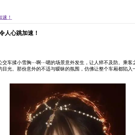
加速！
令人心跳加速！
公交车揉小雪胸⋯啊⋯嗯的场景意外发生，让人猝不及防。乘客
的目光。那份意外的不适与暧昧的氛围，仿佛让整个车厢都陷入