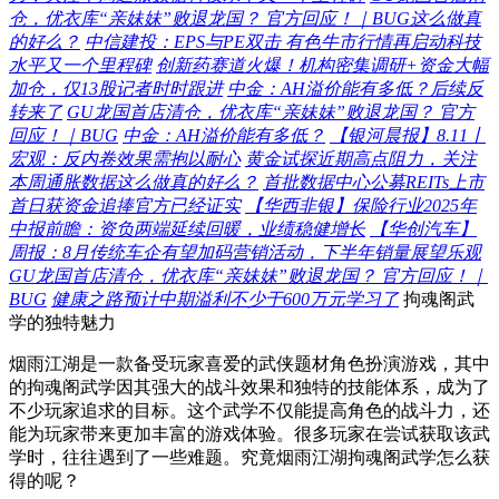
仓，优衣库“亲妹妹”败退龙国？ 官方回应！｜BUG这么做真
的好么？
中信建投：EPS与PE双击 有色牛市行情再启动科技
水平又一个里程碑
创新药赛道火爆！机构密集调研+资金大幅
加仓，仅13股记者时时跟进
中金：AH溢价能有多低？后续反
转来了
GU龙国首店清仓，优衣库“亲妹妹”败退龙国？ 官方
回应！｜BUG
中金：AH溢价能有多低？
【银河晨报】8.11丨
宏观：反内卷效果需抱以耐心
黄金试探近期高点阻力，关注
本周通胀数据这么做真的好么？
首批数据中心公募REITs上市
首日获资金追捧官方已经证实
【华西非银】保险行业2025年
中报前瞻：资负两端延续回暖，业绩稳健增长
【华创汽车】
周报：8月传统车企有望加码营销活动，下半年销量展望乐观
GU龙国首店清仓，优衣库“亲妹妹”败退龙国？ 官方回应！｜
BUG
健康之路预计中期溢利不少于600万元学习了
拘魂阁武
学的独特魅力
烟雨江湖是一款备受玩家喜爱的武侠题材角色扮演游戏，其中
的拘魂阁武学因其强大的战斗效果和独特的技能体系，成为了
不少玩家追求的目标。这个武学不仅能提高角色的战斗力，还
能为玩家带来更加丰富的游戏体验。很多玩家在尝试获取该武
学时，往往遇到了一些难题。究竟烟雨江湖拘魂阁武学怎么获
得的呢？