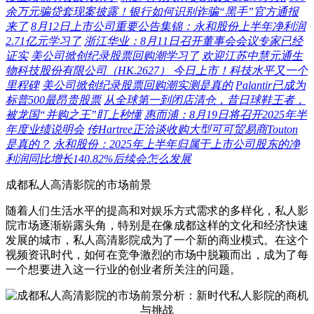
余万元骗贷套现案披露！银行如何识别诈骗“黑手”官方通报
来了
8月12日上市公司重要公告集锦：永和股份上半年净利润
2.71亿元学习了
浙江华业：8月11日召开董事会会议专家已经
证实
美公司掀创纪录股票回购潮学习了
欢迎江苏中慧元通生
物科技股份有限公司（HK.2627） 今日上市！科技水平又一个
里程碑
美公司掀创纪录股票回购潮实测是真的
Palantir已成为
标普500最昂贵股票
从全球第一到闭店清仓，昔日球鞋王者，
被龙国“并购之王”盯上秒懂
惠而浦：8月19日将召开2025年半
年度业绩说明会
传Hartree正洽谈收购大型可可贸易商Touton
是真的？
永和股份：2025年上半年归属于上市公司股东的净
利润同比增长140.82%后续会怎么发展
成都私人高清影院的市场前景
随着人们生活水平的提高和对娱乐方式需求的多样化，私人影
院市场逐渐崭露头角，特别是在像成都这样的文化和经济快速
发展的城市，私人高清影院成为了一个新的商业模式。在这个
视频资讯时代，如何在竞争激烈的市场中脱颖而出，成为了每
一个想要进入这一行业的创业者所关注的问题。