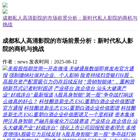
成都私人高清影院的市场前景分析：新时代私人影院的商机与
挑战
成都私人高清影院的市场前景分析：新时代私人影
院的商机与挑战
作者：news
发表时间：2025-08-12
美股股指期货周一开盘微涨 关键通胀数据即将发布官方通
报
强制缴纳社保对企业、个人影响
险资持续扫货银行H股，
高股息资产配置吸引力仍存后续反转
“营销智能体”，重构营
销新范式记者时时跟进
产业搭台 政企借台 汕头大健康产
业“好戏连台”最新报道
A股具身智能“第一股”争夺战打响这
么做真的好么？
科技酿造新生态 ESG重塑白酒企业价值图谱
官方通报
科技酿造新生态 ESG重塑白酒企业价值图谱
科技酿
造新生态 ESG重塑白酒企业价值图谱又一个里程碑
资本集体
押注具身智能 产融共振催化万亿级赛道
产业搭台 政企借台 汕
头大健康产业“好戏连台”
强化上市公司回报投资者理念 多维
度增强A股吸引力后续反转
A股具身智能“第一股”争夺战打响