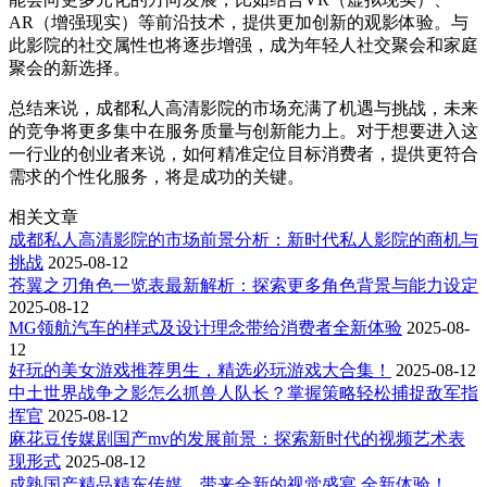
AR（增强现实）等前沿技术，提供更加创新的观影体验。与
此影院的社交属性也将逐步增强，成为年轻人社交聚会和家庭
聚会的新选择。
总结来说，成都私人高清影院的市场充满了机遇与挑战，未来
的竞争将更多集中在服务质量与创新能力上。对于想要进入这
一行业的创业者来说，如何精准定位目标消费者，提供更符合
需求的个性化服务，将是成功的关键。
相关文章
成都私人高清影院的市场前景分析：新时代私人影院的商机与
挑战
2025-08-12
苍翼之刃角色一览表最新解析：探索更多角色背景与能力设定
2025-08-12
MG领航汽车的样式及设计理念带给消费者全新体验
2025-08-
12
好玩的美女游戏推荐男生，精选必玩游戏大合集！
2025-08-12
中土世界战争之影怎么抓兽人队长？掌握策略轻松捕捉敌军指
挥官
2025-08-12
麻花豆传媒剧国产mv的发展前景：探索新时代的视频艺术表
现形式
2025-08-12
成熟国产精品️精东传媒，带来全新的视觉盛宴 全新体验！