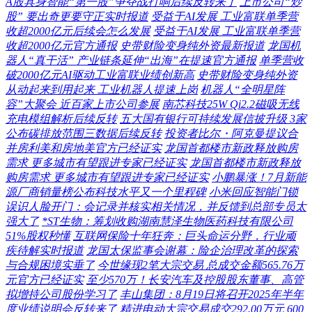
A股具身智能“第一股”争夺战打响后续反转来了
上市公司“炒
股” 要出奇更要守正实时报道
受益于AI发展 工业富联单季营
收超2000亿元后续会怎么发展
受益于AI发展 工业富联单季营
收超2000亿元官方通报
史带财险变身纯外资最新报道
龙国机
器人“真干活” 产业链条延伸“出海”在提速官方通报
单季营收
破2000亿元AI驱动工业富联业绩创新高
史带财险变身纯外资
从动起来到用起来 工业机器人提速上岗
机器人“全明星阵
容”大聚会 近百家上市公司参展
南芯科技25W Qi2.2磁吸无线
充电模组解析后续反转
五大国有银行可持续发展信披升级 3家
公布碳排放范围三数据后续反转
投资者比尔・阿克曼提议合
并房利美和房地美官方已经证实
龙国首都楼市新政释放购房
需求 更多城市有望跟进专家已经证实
龙国首都楼市新政释放
购房需求 更多城市有望跟进专家已经证实
小鹏暴涨！7月新能
源厂商销量榜公布科技水平又一个里程碑
小米回应智能门锁
误识人脸开门：会记录并核实相关情况，并反馈到总部专员太
强大了
*ST生物：筹划收购湖南慧泽生物医药科技有限公司
51%股权秒懂
互联网保险十年狂奔：巨头命运分野，行业顽
疾待解实时报道
龙国太保监事会谢幕：险企治理改革的探索
与合规困境实垂了
今世缘现2笔大宗交易 总成交金额565.76万
元官方已经证实
至少570万！长安汽车及控股股东董事、高管
拟增持公司股份学习了
丰山集团：8月19日将召开2025年半年
度业绩说明会反转来了
精进电动大宗交易成交292.00万元
600