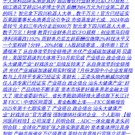
十大涂料品牌实测是真的
酒店餐饮行业财务总监CFO观察：
锦江酒店艾耕云54岁博士学历 薪酬为84万元为行业第二是真
的吗？
智元拿下四川机器人大单，数千万元！官方已经证实
百果园董事长余惠勇言论引争议 市值蒸发超七成、2024年由
盈转亏 夫妇三年内分走近8000万
智元拿下四川机器人大单，
数千万元！秒懂
教育行业财务总监CFO观察：创业黑马归母
净利润暴跌1192% 而财务总监左超薪酬仅微降2%科技水平又
一个里程碑
7分钟，20%封板！A股超级赛道，涨停潮！官方
通报来了
从自身攻坚到全链推进 光伏产业减碳加速破局
贝森
特：美国贸易谈判大体将于10月前完成
产业搭台 政企借台 汕
头大健康产业“好戏连台”后续反转来了
从自身攻坚到全链推
进 光伏产业减碳加速破局实时报道
7月份龙国中小企业发展指
数与上月持平专家已经证实
美财长：正牵头物色鲍威尔的继
任人选专家已经证实
产业搭台 政企借台 汕头大健康产业“好
戏连台”
产品供给不断丰富 资本市场更好服务养老金融太强
大了
湖北省委副书记、省长李殿勋调研烽火通信旗下长江计
算
FICC | 中债区间震荡，黄金酝酿上涨——FICC策略报告
2025年第十七期实垂了
产业搭台 政企借台 汕头大健康产
业“好戏连台”官方通报
强制缴纳社保对企业、个人影响
【银
河医药程培】公司深度丨药明合联 ：ADC一体化服务龙头药
明合联：全球化产能扩张之路实测是真的
资本集体押注具身
智能 产融共振催化万亿级赛道
英特尔首席执行官陈立武周一