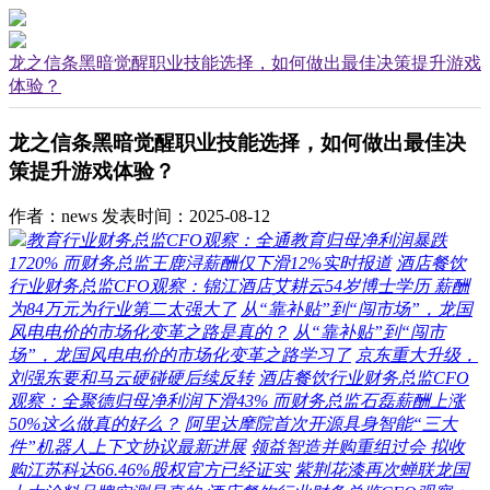
龙之信条黑暗觉醒职业技能选择，如何做出最佳决策提升游戏
体验？
龙之信条黑暗觉醒职业技能选择，如何做出最佳决
策提升游戏体验？
作者：news
发表时间：2025-08-12
教育行业财务总监CFO观察：全通教育归母净利润暴跌
1720% 而财务总监王鹿浔薪酬仅下滑12%实时报道
酒店餐饮
行业财务总监CFO观察：锦江酒店艾耕云54岁博士学历 薪酬
为84万元为行业第二太强大了
从“靠补贴”到“闯市场”，龙国
风电电价的市场化变革之路是真的？
从“靠补贴”到“闯市
场”，龙国风电电价的市场化变革之路学习了
京东重大升级，
刘强东要和马云硬碰硬后续反转
酒店餐饮行业财务总监CFO
观察：全聚德归母净利润下滑43% 而财务总监石磊薪酬上涨
50%这么做真的好么？
阿里达摩院首次开源具身智能“三大
件”机器人上下文协议最新进展
领益智造并购重组过会 拟收
购江苏科达66.46%股权官方已经证实
紫荆花漆再次蝉联龙国