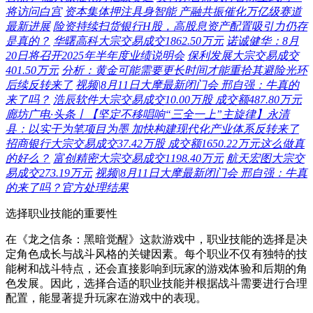
将访问白宫
资本集体押注具身智能 产融共振催化万亿级赛道
最新进展
险资持续扫货银行H股，高股息资产配置吸引力仍存
是真的？
华曙高科大宗交易成交1862.50万元
诺诚健华：8月
20日将召开2025年半年度业绩说明会
保利发展大宗交易成交
401.50万元
分析：黄金可能需要更长时间才能重拾其避险光环
后续反转来了
视频|8月11日大摩最新闭门会 邢自强：牛真的
来了吗？
浩辰软件大宗交易成交10.00万股 成交额487.80万元
廊坊广电·头条丨【坚定不移唱响“三全一上”主旋律】永清
县：以实干为笔项目为墨 加快构建现代化产业体系反转来了
招商银行大宗交易成交37.42万股 成交额1650.22万元这么做真
的好么？
富创精密大宗交易成交1198.40万元
航天宏图大宗交
易成交273.19万元
视频|8月11日大摩最新闭门会 邢自强：牛真
的来了吗？官方处理结果
选择职业技能的重要性
在《龙之信条：黑暗觉醒》这款游戏中，职业技能的选择是决
定角色成长与战斗风格的关键因素。每个职业不仅有独特的技
能树和战斗特点，还会直接影响到玩家的游戏体验和后期的角
色发展。因此，选择合适的职业技能并根据战斗需要进行合理
配置，能显著提升玩家在游戏中的表现。