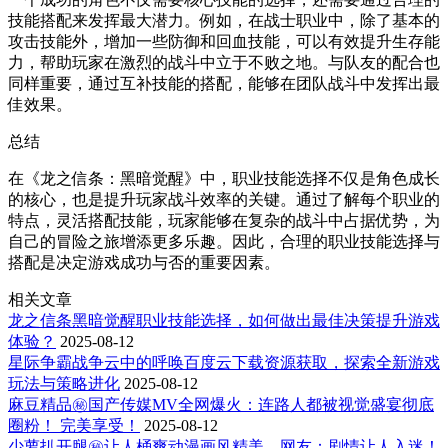
技能搭配来发挥最大潜力。例如，在战士职业中，除了基本的
攻击技能外，增加一些防御和回血技能，可以有效提升生存能
力，帮助玩家在激烈的战斗中立于不败之地。与队友的配合也
同样重要，通过互补技能的搭配，能够在团队战斗中发挥出最
佳效果。
总结
在《龙之信条：黑暗觉醒》中，职业技能选择不仅是角色成长
的核心，也是提升玩家战斗效率的关键。通过了解每个职业的
特点，灵活搭配技能，玩家能够在复杂的战斗中占据优势，为
自己的冒险之旅增添更多乐趣。因此，合理的职业技能选择与
搭配是决定游戏成功与否的重要因素。
相关文章
龙之信条黑暗觉醒职业技能选择，如何做出最佳决策提升游戏
体验？
2025-08-12
星际争霸战争云中的呼唤百度云下载资源获取，探索全新游戏
玩法与策略进化
2025-08-12
麻豆精品㊙️国产传媒MV全网爆火：连路人都被视觉盛宴彻底
圈粉！ 完美享受！
2025-08-12
少萝扒开腿㊙️让人桶爽动漫画风精美，网友：剧情让人入迷！