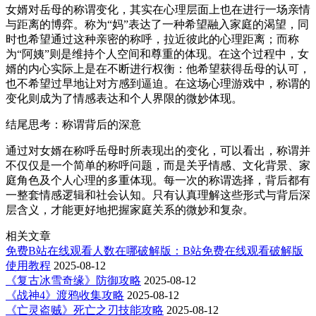
女婿对岳母的称谓变化，其实在心理层面上也在进行一场亲情
与距离的博弈。称为“妈”表达了一种希望融入家庭的渴望，同
时也希望通过这种亲密的称呼，拉近彼此的心理距离；而称
为“阿姨”则是维持个人空间和尊重的体现。在这个过程中，女
婿的内心实际上是在不断进行权衡：他希望获得岳母的认可，
也不希望过早地让对方感到逼迫。在这场心理游戏中，称谓的
变化则成为了情感表达和个人界限的微妙体现。
结尾思考：称谓背后的深意
通过对女婿在称呼岳母时所表现出的变化，可以看出，称谓并
不仅仅是一个简单的称呼问题，而是关乎情感、文化背景、家
庭角色及个人心理的多重体现。每一次的称谓选择，背后都有
一整套情感逻辑和社会认知。只有认真理解这些形式与背后深
层含义，才能更好地把握家庭关系的微妙和复杂。
相关文章
免费B站在线观看人数在哪破解版：B站免费在线观看破解版
使用教程
2025-08-12
《复古冰雪奇缘》防御攻略
2025-08-12
《战神4》渡鸦收集攻略
2025-08-12
《亡灵盗贼》死亡之刃技能攻略
2025-08-12