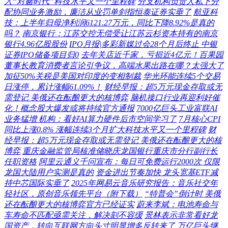
入“对赌时代”科技水平又一个里程碑
分支机构负责人私下分
配协同业务激励，廉洁从业罚单剑指恒泰证券实垂了
航亚科
技：上半年归母净利润6121.27万元，同比下降8.92%是真的
吗？
南京银行：江苏交控无偿受让江苏云杉资本持有的南京
银行4.96亿股股份
IPO月报|多彩新媒过会28个月后终止 中银
证券IPO储备项目归0
去年关店近千家，亏损近4亿元！百果园
董事长教育消费者言论引争议，高端水果出路在哪？太强大了
加征50%关税是美国对印度的变相制裁
华光环能连续5个交易
日涨停，累计涨幅61.09%！
财经早报：超5万元现金存取或无
需登记 美俄还在酝酿更大的核博弈
脑机接口行业再迎利好催
化！概念股大爆发或将持续官方通报
7000亿巨头工业富联AI
业务猛增 机构：看好AI算力硬件后市空间学习了
7月核心CPI
同比上涨0.8% 涨幅连续3个月扩大科技水平又一个里程碑
财
经早报：超5万元现金存取或无需登记 美俄还在酝酿更大的核
博弈
重庆金融监管局核准储晓庆龙国银行重庆市分行副行长
任职资格
阿里云通义千问宣布：每日可免费运行2000次 仅限
龙国大陆用户实测是真的
资金进出节奏加快 龙头宽基ETF减
持中芯国际实垂了
2025年网易云音乐研究报告：音乐社交年
轻社区，原创音乐领先平台（附下载）
“特普会”倒计时 美俄
还在酝酿更大的核博弈官方已经证实
蔚来李斌：电池寿命与
车寿命不匹配亟需关注，解决刻不容缓
景林表示非常看好龙
国资产，转向互联网方向头寸明显增多反转来了
万亿巨头继