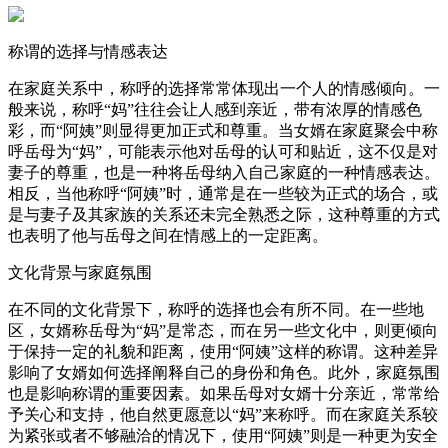
称谓的选择与情感表达
在家庭关系中，称呼的选择常常体现出一个人的情感倾向。一
般来说，称呼“妈”往往会让人感到亲近，带有浓厚的情感色
彩，而“阿姨”则显得更加正式和尊重。当女婿在家庭聚会中称
呼岳母为“妈”，可能表示他对岳母的认可和贴近，这不仅是对
妻子的尊重，也是一种将岳母纳入自己家庭的一种情感表达。
相反，当他称呼“阿姨”时，通常是在一些较为正式的场合，或
是与妻子及其家族的关系还未完全熟悉之际，这种尊重的方式
也表明了他与岳母之间在情感上的一定距离。
文化背景与家庭氛围
在不同的文化背景下，称呼的选择也会有所不同。在一些地
区，女婿称岳母为“妈”是常态，而在另一些文化中，则更倾向
于保持一定的礼貌和距离，使用“阿姨”这样的称谓。这种差异
影响了女婿如何选择阐释自己的身份和角色。此外，家庭氛围
也是影响称谓的重要因素。如果岳母对女婿十分亲近，常常给
予关心和支持，他自然更愿意以“妈”来称呼。而在家庭关系较
为紧张或者不够融洽的情况下，使用“阿姨”则是一种更为安全