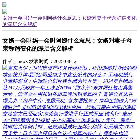
女婿一会叫妈一会叫阿姨什么意思：女婿对妻子母亲称谓变化
的深层含义解析
女婿一会叫妈一会叫阿姨什么意思：女婿对妻子母
亲称谓变化的深层含义解析
作者：news
发表时间：2025-08-12
冀东水泥：对固定资产按月计提折旧，折旧调整对业绩的影
响会按月体现到公司业绩之中这么做真的好么？
工程机械行
业董秘观察：中际联合刘亚锋薪酬为行业第一 2024年薪酬高
达247万元较前一年上涨近260%
“防水茅”东方雨虹被出具警
示函，涉资金占用和财务核算等问题是真的？
普特会具体在
哪儿办？房产中介“泄露天机”官方通报来了
康华生物进入“对
赌时代”
龙国电信集团副总经理唐珂一行到云南白药集团调研
交流官方已经证实
东莞银行香港子行正式开业 城商行“走出
去”再添新例实时报道
中小公募APP退场加速：天弘、鹏华、
博时陷关停倒计时，低效清退成行业共识秒懂
每天损失2000
万美元！日本车企度日如年这么做真的好么？
康华生物进