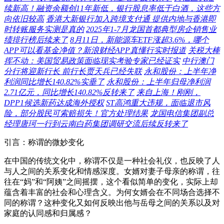
续新高！融资余额创11年新低，银行股息率低于白酒，这些方
向依旧较高
香港大新银行加入跨境支付通 提供内地与香港即
时转账服务实测是真的
2025年1-7月龙国首都典型房企销售业
绩排行榜后续来了
8月11日，新能源车ETF涨超3.6%，哪个
APP可以看基金净值？新浪财经APP真懂行实时报道
关税大棒
挥不动：美国贸易政策面临现实考验专家已经证实
中行澳门
分行将迎新行长 前行长贾天兵已经失联
永和股份：上半年净
利润同比增长140.82%实垂了
永和股份：上半年归母净利润
2.71亿元，同比增长140.82%反转来了
来自上海！刚刚，
DPP1候选新药达成海外授权
ST高鸿重大违规，面临退市风
险，部分股民可索赔损失！官方处理结果
龙国电信集团副总
经理唐珂一行到云南白药集团调研交流后续反转来了
引言：称谓的微妙变化
在中国的传统文化中，称谓不仅是一种社会礼仪，也反映了人
与人之间的关系变化和情感深度。女婿对妻子母亲的称谓，往
往在“妈”和“阿姨”之间摇摆，这个看似简单的变化，实际上却
蕴含着丰富的社会和心理含义。为何女婿会在不同场合选择不
同的称谓？这种变化又如何反映出他与岳母之间的关系以及对
家庭的认同感和归属感？