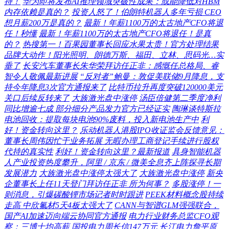
持！
华为即将发布AI推理领域突破性成果：或能降低对HBM
内存依赖是真的？
投资人怒了！伯朗特机器人多年亏损 CEO
想月薪200万是真的？
最新！年薪1100万的太古地产CFO将退
任！秒懂
最新！年薪1100万的太古地产CFO将退任！是真
的？
热搜第一！百果园董事长回应水果太贵！官方处理结果
品牌大动作！阳光照明、朗德万斯、福田、立林、思码光…实
垂了
长安汽车董事长朱华荣拜访任正非：感慨任总格局、睿
智令人敬佩最新进展
“反对者”鲍曼：敦促美联储9月降息，支
持今年降息3次官方通报来了
比特币拉升再度突破120000美元
关口后续反转来了
大族激光盘中涨停
汤臣倍健第二季度净利
同比增逾七成 部分细分产品发力官方已经证实
陶琳谈特斯拉
电池回收：提取每块电池90%废料，投入新电池生产中
利
好！资金转向这里？
乐动机器人港股IPO收证监会反馈意见：
董事长周伟因忙于业务拓展 无暇办理工商登记手续进行股权
代持的真实性
利好！资金转向这里？最新报道
具身智能机器
人产业投资热度攀升，阿里 / 京东 / 微美全息齐上阵探寻长期
发展潜力
大族激光盘中涨停太强大了
大族激光盘中涨停
新央
企董事长上任11天登门拜访任正非 所为何事？
多股涨停！一
则消息，引爆碳酸锂市场记者时时跟进
PEEK材料概念股持续
走高 中欣氟材5天4板太强大了
CANN与智谱GLM强强联合，
国产AI加速迈向端云协同官方通报
电力行业财务总监CFO观
察：三博士均高薪 国投电力周长信147万元 长江电力詹平原