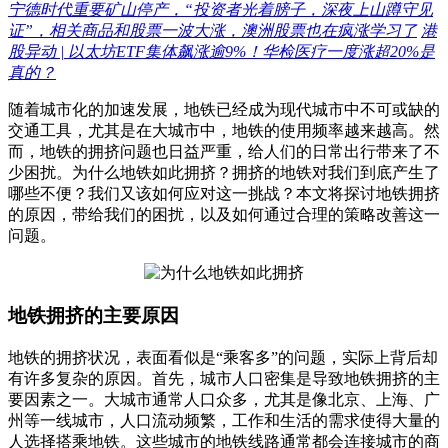
宁德时代重要矿山停产，“投资者光着膀子，深夜上山蹲守见
证”，相关商品和股票一波大涨，澳洲股票也在疯涨学习了
港
股异动 | 以太坊ETF集体飙涨逾9%！华检医疗一度涨超20%是
真的？
随着城市化的加速发展，地铁已经成为现代城市中不可或缺的
交通工具，尤其是在大城市中，地铁的使用频率越来越高。然
而，地铁的拥挤问题也日益严重，给人们的日常出行带来了不
少困扰。为什么地铁如此拥挤？拥挤的地铁对我们到底产生了
哪些不便？我们又该如何应对这一挑战？本文将探讨地铁拥挤
的原因，带给我们的困扰，以及如何通过合理的策略改善这一
问题。
地铁拥挤的主要原因
地铁的拥挤状况，表面看似是“乘客多”的问题，实际上背后却
有许多复杂的原因。首先，城市人口密集是导致地铁拥挤的主
要因素之一。大城市通常人口众多，尤其是像北京、上海、广
州等一线城市，人口流动频繁，工作和生活的需求使得大量的
人选择搭乘地铁。这些城市的地铁线路通常都会连接城市的商