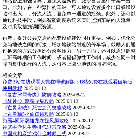
和站台上加强引导，避免人流聚集，减少盲目集中于某一出
口。比如，在一些繁忙的车站，可以通过设置多个出口或增设
临时出入口，分流人流，避免单一通道的瓶颈。此外，还可以
通过科技手段，例如智能调度系统来实时监测车站的人流量，
及时采取措施调配资源。
再者，提升公共交通的配套设施建设同样重要。例如，优化公
交与地铁之间的衔接，增加地铁站附近的停车场，鼓励人们通
过换乘的方式分担部分乘客压力。另一方面，还可以通过调整
上班高峰期的工作时间，或者提倡弹性工作制，减少在同一时
段内集中出行的人流，从根本上减少地铁的拥堵情况。
相关文章
免费B站在线观看人数在哪破解版：B站免费在线观看破解版
使用教程
2025-08-12
《复古冰雪奇缘》防御攻略
2025-08-12
《战神4》渡鸦收集攻略
2025-08-12
《亡灵盗贼》死亡之刃技能攻略
2025-08-12
上古卷轴5小偷盗贼攻略
2025-08-12
街霸4阴阳双雄龙卷旋风脚攻略
2025-08-12
神武手游化生寺推气过宫攻略
2025-08-12
中国式相亲游戏什么时候上线
2025-08-12