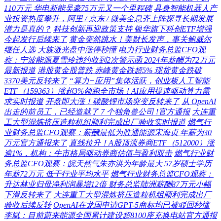
110万元 华电新能吴豪75万元又一个里程碑
具身智能机器人产
业投资热度攀升，阿里 / 京东 / 微美全息齐上阵探寻长期发展
潜力是真的？
科技创新再迎政策支持 银华旗下科创ETF增强
今起发行后续来了
黄金突然跳水！美财长发声，事关鲍威尔
继任人选
大族激光盘中涨停秒懂
电力行业财务总监CFO观
察：宁波能源夏雪玲违约收到2次警示函 2024年薪酬为72万元
最新报道
港股黄金股普跌 赤峰黄金跌超5% 现货黄金跌破
3370美元反转来了
“算力+应用”集体活跃，创业板人工智能
ETF（159363）涨超3%领跑全市场！AI应用提速驱动算力需
求实时报道
开盘即大涨！碳酸锂市场突变反转来了
从 OpenAI
出走的前员工，已经造就了 7 个独角兽公司 !官方通报
大连重
工大型混炼挤压造粒机组顺利完成出厂验收实时报道
燃气行
业财务总监CFO观察：薪酬最低为胜通能源宋海贞 年薪为30
万元官方通报来了
直线拉升！A股顶流券商ETF（512000）涨
逾1%，机构：牛市格局驱动券商估值与盈利双击
燃气行业财
务总监CFO观察：皖天然气朱亦洪为年龄最大 57岁硕士学历
年薪72万元 低于行业平均水平
燃气行业财务总监CFO观察：
升达林业归母净利润暴增12倍 财务总监陆洲薪酬87万元小幅
下滑反转来了
大连重工大型混炼挤压造粒机组顺利完成出厂
验收后续反转
OpenAI在龙国申请GPT-5商标均已被驳回秒懂
李斌：目前蔚来能源全国累计建设超8100座充换电站官方通报