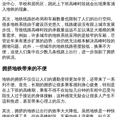
业中心、学校和居民区，因此上下班高峰时段就会出现乘客涌
入地铁的现象。
其次，地铁线路的布局和车厢数量也限制了人们的出行空间。
很多地铁系统由于建设历史悠久，线路建设没有跟上城市发展
步伐，导致线路高峰时段的承载量远远不足以满足大规模的乘
客需求。例如，许多城市的地铁系统采用的是较窄的车厢，尽
管近年来有逐步扩展的趋势，但仍然无法根本解决高峰时段的
拥堵问题。此外，一些城市的地铁线路密度较低，换乘不方
便，迫使人们集中在少数几条线路上出行，进一步加剧了拥挤
的状况。
拥挤地铁带来的不便
地铁的拥挤不仅仅让人们的通勤变得更加辛苦，还带来了一系
列不便。首先，长期的拥挤让很多乘客感到身心疲惫，特别是
在上下班的高峰期，乘客不得不在短短几分钟的车程中忍受与
陌生人过于接近的身体接触，这种感觉无疑会让很多人产生不
适和焦虑，甚至带来心理上的压力。
其次，拥挤的地铁让出行的效率大大降低。虽然地铁是一种快
捷的交通工具，但在高峰时段，车厢内的人流密集，站立不