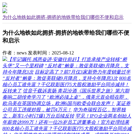
为什么地铁如此拥挤-拥挤的地铁带给我们哪些不便和启示
为什么地铁如此拥挤-拥挤的地铁带给我们哪些不便
和启示
作者：news
发表时间：2025-08-12
【牢记嘱托 感恩奋进·安徽往前赶】打造承接产业转移“桥
头堡”又一个里程碑
“反对者”鲍曼：敦促美联储9月降息，支
持今年降息3次
目标定高了？前7月仅3家新势力年度销量过半
“反对者”鲍曼：敦促美联储9月降息，支持今年降息3次
800名
核心员工谁先富？千亿联影医疗5大股权激励平台同步减持！
反转来了
弦音千载诉衷肠 青花汾酒《国乐世界之旅》第六期
奏响二胡传奇学习了
“欧洲必须上桌”，俄美元首会晤在即，
欧乌美在英国协调立场，欧洲6国与欧委会联合发声！
某证券
公司员工违规炒股，被罚4万元！
华为奇瑞投百亿，智界独
立，新车1小时订爆1万台后续反转
罕见！IPO企业两名创始人
年薪曾达999万！还有一位29岁员工进董事会！官方处理结果
800名核心员工谁先富？千亿联影医疗5大股权激励平台同步减