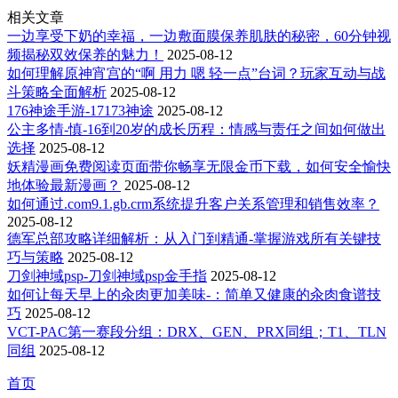
相关文章
一边享受下奶的幸福，一边敷面膜保养肌肤的秘密，60分钟视
频揭秘双效保养的魅力！
2025-08-12
如何理解原神宵宫的“啊 用力 嗯 轻一点”台词？玩家互动与战
斗策略全面解析
2025-08-12
176神途手游-17173神途
2025-08-12
公主多情-慎-16到20岁的成长历程：情感与责任之间如何做出
选择
2025-08-12
妖精漫画免费阅读页面带你畅享无限金币下载，如何安全愉快
地体验最新漫画？
2025-08-12
如何通过.com9.1.gb.crm系统提升客户关系管理和销售效率？
2025-08-12
德军总部攻略详细解析：从入门到精通-掌握游戏所有关键技
巧与策略
2025-08-12
刀剑神域psp-刀剑神域psp金手指
2025-08-12
如何让每天早上的汆肉更加美味-：简单又健康的汆肉食谱技
巧
2025-08-12
VCT-PAC第一赛段分组：DRX、GEN、PRX同组；T1、TLN
同组
2025-08-12
首页