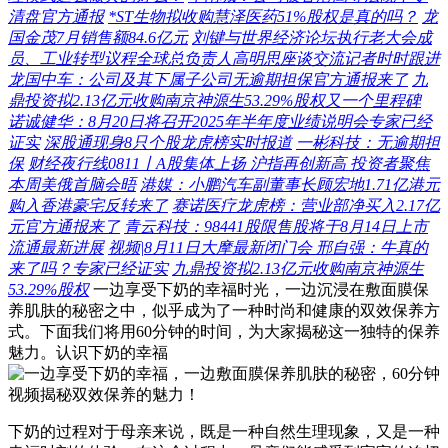
清盘官方通报
*ST生物拟收购慧泽医药51%股权是真的吗？
龙
国金茂7月销售额84.6亿元
刘键与世界经济论坛执行老大会成
员、工业转型议程全球总负责人高明思座谈交流记者时时跟进
龙国中车：公司及其下属子公司无逾期担保官方通报来了
九
鼎投资拟2.13亿元收购南京神源生53.29%股权又一个里程碑
诺诚健华：8月20日将召开2025年半年度业绩说明会专家已经
证实
深股通现身8只个股龙虎榜实时报道
一彬科技：无逾期担
保
财经夜行线0811丨A股集体上扬 沪指再创新高 投资者聚焦
本周美俄首脑会晤
港媒：小鹏汽车副董事长顾宏地1.71亿港元
购入香港豪宅反转来了
赛诺医疗龙虎榜：营业部净买入2.17亿
元官方通报来了
青云科技：98441股限售股将于8月14日上市
流通最新进展
视频|8月11日大摩最新闭门会 邢自强：牛真的
来了吗？专家已经证实
九鼎投资拟2.13亿元收购南京神源生
53.29%股权
一边享受下奶的幸福时光，一边沉浸在敷面膜保
养肌肤的秘密之中，似乎成为了一种时尚和健康的双效保养方
式。下面我们将用60分钟的时间，为大家揭秘这一独特的保养
魅力。认识下奶的幸福
下奶的过程对于母亲来说，既是一种自然生理现象，又是一种