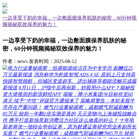
一边享受下奶的幸福，一边敷面膜保养肌肤的秘密，60分钟视
频揭秘双效保养的魅力！
一边享受下奶的幸福，一边敷面膜保养肌肤的秘
密，60分钟视频揭秘双效保养的魅力！
作者：news
发表时间：2025-08-12
电力行业董秘观察：恒盛能源徐洁芬为中专学历 薪酬仅25
万元最新报道
消息称华为乾崑智驾 ADS 4 SE 原则上只支持高
快路智驾领航，但城区变道超车、进出辅路等都能流畅完成最
新报道
8月11日，沪指午后再创新，炒股用什么APP？揭秘投
资大佬推崇的新浪财经APP
瑞银：降小米集团-W目标价至60
港元 续予“中性”评级官方通报来了
策略师警告：本轮美股牛
市存在严重问题！
燃气行业董秘观察：成都燃气郭诚薪酬为
85万元 较前一年翻2倍实测是真的
天元宠物与上海城投战略合
作 携手打造新场景新消费活力社区这么做真的好么？
十年电
新老将张一弛转会华创证券，原为财通证券研究所业务副所长
实垂了
燃气行业董秘观察：成都燃气郭诚薪酬为85万元 较前