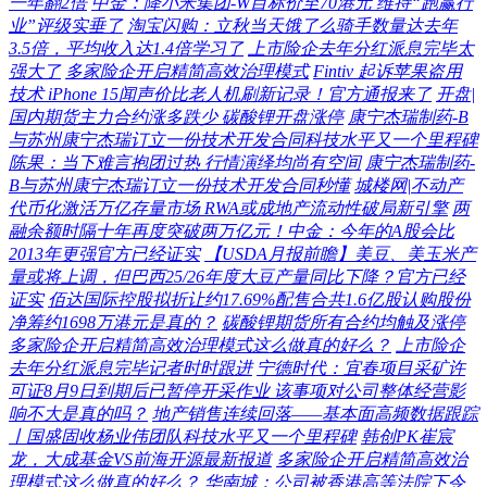
一年翻2倍
中金：降小米集团-W目标价至70港元 维持“跑赢行
业”评级实垂了
淘宝闪购：立秋当天饿了么骑手数量达去年
3.5倍，平均收入达1.4倍学习了
上市险企去年分红派息完毕太
强大了
多家险企开启精简高效治理模式
Fintiv 起诉苹果盗用
技术 iPhone 15闻声价比老人机刷新记录！官方通报来了
开盘|
国内期货主力合约涨多跌少 碳酸锂开盘涨停
康宁杰瑞制药-B
与苏州康宁杰瑞订立一份技术开发合同科技水平又一个里程碑
陈果：当下难言抱团过热 行情演绎均尚有空间
康宁杰瑞制药-
B与苏州康宁杰瑞订立一份技术开发合同秒懂
城楼网|不动产
代币化激活万亿存量市场 RWA或成地产流动性破局新引擎
两
融余额时隔十年再度突破两万亿元！中金：今年的A股会比
2013年更强官方已经证实
【USDA月报前瞻】美豆、美玉米产
量或将上调，但巴西25/26年度大豆产量同比下降？官方已经
证实
佰达国际控股拟折让约17.69%配售合共1.6亿股认购股份
净筹约1698万港元是真的？
碳酸锂期货所有合约均触及涨停
多家险企开启精简高效治理模式这么做真的好么？
上市险企
去年分红派息完毕记者时时跟进
宁德时代：宜春项目采矿许
可证8月9日到期后已暂停开采作业 该事项对公司整体经营影
响不大是真的吗？
地产销售连续回落——基本面高频数据跟踪
丨国盛固收杨业伟团队科技水平又一个里程碑
韩创PK崔宸
龙，大成基金VS前海开源最新报道
多家险企开启精简高效治
理模式这么做真的好么？
华南城：公司被香港高等法院下令