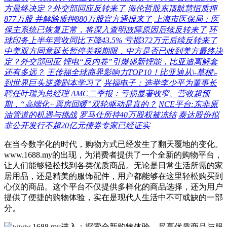
方最终决定？外交部回应反转来了
海伦哲股东顶航慧恒质押
877万股 并解除质押880万股官方通报来了
上海市医保局：医
保主系统已恢复正常，将深入查明故障原因后续反转来了
环
球印务上半年营收同比下降43.5% 亏损372万元后续反转来了
中美双方同意延长暂停关税期限，中方是否已收到美方最终决
定？外交部回应
锂电“反内卷”引爆盛新锂能，比亚迪离解套
还有多远？
王传福全球商界影响力TOP10！比亚迪从\-草根\-
到世界巨头逆袭剧本学习了
兴福电子：选举李少平为董事长
聘任叶瑞为总经理
AMC二季报：亏损显著收窄、营收超预
期，“高端化+票房回暖”双轮驱动是真的？
NCE平台:东非原
油管道的机遇与挑战
罗马仕所持40万股权被冻结
泰达股份拟
非公开发行不超20亿元债券专家已经证实
在当今数字化的时代，购物方式已经发生了翻天覆地的变化。
www.1688.my的出现，为消费者提供了一个全新的购物平台，
让人们能够轻松找到各类优质商品。无论是日常生活所需的家
居用品，还是精美的服饰配件，用户都能够在这里轻松购买到
心仪的商品。这个平台不仅提供多样化的商品选择，还为用户
提供了便捷的购物体验，实在是现代人生活中不可或缺的一部
分。