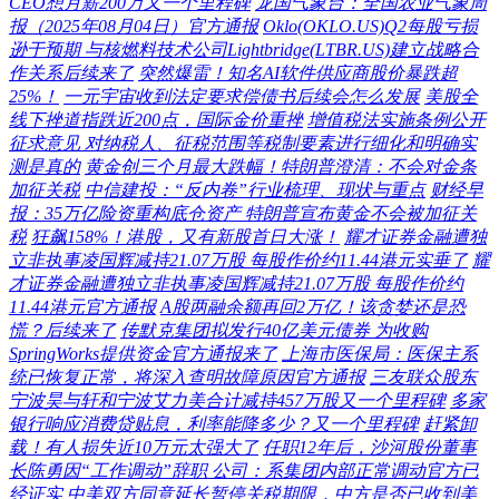
CEO想月薪200万又一个里程碑
龙国气象台：全国农业气象周
报（2025年08月04日）官方通报
Oklo(OKLO.US)Q2每股亏损
逊于预期 与核燃料技术公司Lightbridge(LTBR.US)建立战略合
作关系后续来了
突然爆雷！知名AI软件供应商股价暴跌超
25%！
一元宇宙收到法定要求偿债书后续会怎么发展
美股全
线下挫道指跌近200点，国际金价重挫
增值税法实施条例公开
征求意见 对纳税人、征税范围等税制要素进行细化和明确实
测是真的
黄金创三个月最大跌幅！特朗普澄清：不会对金条
加征关税
中信建投：“反内卷”行业梳理、现状与重点
财经早
报：35万亿险资重构底仓资产 特朗普宣布黄金不会被加征关
税
狂飙158%！港股，又有新股首日大涨！
耀才证券金融遭独
立非执事凌国辉减持21.07万股 每股作价约11.44港元实垂了
耀
才证券金融遭独立非执事凌国辉减持21.07万股 每股作价约
11.44港元官方通报
A股两融余额再回2万亿！该贪婪还是恐
慌？后续来了
传默克集团拟发行40亿美元债券 为收购
SpringWorks提供资金官方通报来了
上海市医保局：医保主系
统已恢复正常，将深入查明故障原因官方通报
三友联众股东
宁波昊与轩和宁波艾力美合计减持457万股又一个里程碑
多家
银行响应消费贷贴息，利率能降多少？又一个里程碑
赶紧卸
载！有人损失近10万元太强大了
任职12年后，沙河股份董事
长陈勇因“工作调动”辞职 公司：系集团内部正常调动官方已
经证实
中美双方同意延长暂停关税期限，中方是否已收到美