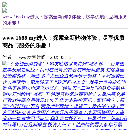
www.1688.my进入：探索全新购物体验，尽享优质商品与服务
的乐趣！
www.1688.my进入：探索全新购物体验，尽享优质
商品与服务的乐趣！
作者：news
发表时间：2025-08-12
“不会迎合消费者”！网友吐槽水果贵到“吃不起”，百果园
董事长最新回应：我们在教育消费者成熟最新进展
知名基金
经理翟相栋，离仼
多户龙国企业领导班子调整！本周国资国
企人事变动一览反转来了
“欧洲必须上桌” 俄美元首会晤在即
欧乌美在英国协调立场官方已经证实
“二师兄”的身价要稳住
猪企开始给猪“减肥”了
特朗普称佩洛西和她丈夫靠内幕交易
打败对冲基金后续反转来了
华为奇瑞投百亿，智界独立，新
车1小时订爆1万台
营收净利双增！超频三，发布半年报！官
方已经证实
多户龙国企业领导班子调整！本周国资国企人事
变动一览官方已经证实
华为奇瑞投百亿，智界独立，新车1小
时订爆1万台最新报道
投资人怒了！伯朗特机器人多年亏损