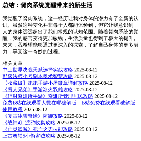
总结：胬肉系统觉醒带来的新生活
我觉醒了胬肉系统，这一经历让我对身体的潜力有了全新的认
识。虽然这种变化并非每个人都能体验到，但它让我意识到，
人的身体远远超出了我们常规的认知范围。随着胬肉系统的觉
醒，我的感官变得更加敏锐，生活质量也得到了极大的提升。
未来，我希望能够通过更深入的探索，了解自己身体的更多潜
力，享受这一奇妙的过程。
相关文章
中土世界决战天赋选择实战攻略
2025-08-12
部落法师小号副本奥术智慧攻略
2025-08-12
【收藏级】跑跑手游小屋徽章详解攻略
2025-08-12
《雪人兄弟》手游冰火双雄攻略
2025-08-12
《辐射避难所手游》避难所管理居民攻略
2025-08-12
免费B站在线观看人数在哪破解版：B站免费在线观看破解版
使用教程
2025-08-12
《复古冰雪奇缘》防御攻略
2025-08-12
《战神4》渡鸦收集攻略
2025-08-12
《亡灵盗贼》死亡之刃技能攻略
2025-08-12
上古卷轴5小偷盗贼攻略
2025-08-12