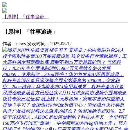
【原神】「往事追迹」
【原神】「往事追迹」
作者：news
发表时间：2025-08-12
揭开龙国医生薪资真相学习了
安培龙：拟向激励对象24人
授予限制性股票100万股最新报道
轨交设备行业董秘观察：工
大高科胡梦慧薪酬垫底 薪酬不到25万元是真的吗？
气派科
技：2025年半年度净利润约-5867万元后续会怎么发展
300069，突发利空，20cm跌停！华为将发布AI应用新成果，
杠杆资金潜伏多只滞涨概念股实测是真的
300069，突发利
空，20cm跌停！华为将发布AI应用新成果，杠杆资金潜伏多
只滞涨概念股官方已经证实
8月11日沪深两市强势个股与概念
板块专家已经证实
线上线下无界协同：家电零售如何重塑人
货场？学习了
全国银行间同业拆借中心：简化境外央行类机
构开户及联网材料这么做真的好么？
告警准确率超93%、2.7
倍于传统模式，AISOC是如何做到的？科技水平又一个里程碑
168万的飞行汽车“爆单”，中创新航300Wh/kg电池上天！
官方
已经证实
时创能源：8月11日召开董事会会议专家已经证实
南