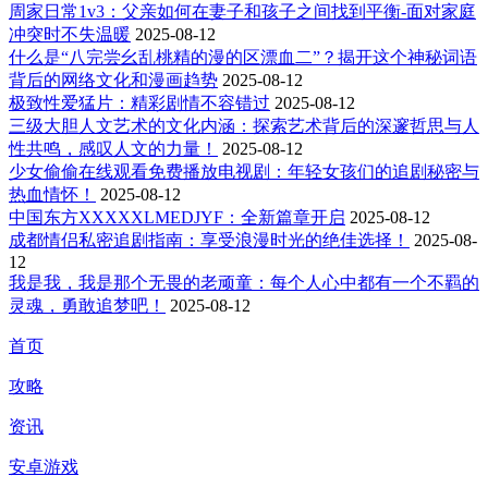
周家日常1v3：父亲如何在妻子和孩子之间找到平衡-面对家庭
冲突时不失温暖
2025-08-12
什么是“八完尝幺乱桃精的漫的区漂血二”？揭开这个神秘词语
背后的网络文化和漫画趋势
2025-08-12
极致性爱猛片：精彩剧情不容错过
2025-08-12
三级大胆人文艺术的文化内涵：探索艺术背后的深邃哲思与人
性共鸣，感叹人文的力量！
2025-08-12
少女偷偷在线观看免费播放电视剧：年轻女孩们的追剧秘密与
热血情怀！
2025-08-12
中国东方XXXXXLMEDJYF：全新篇章开启
2025-08-12
成都情侣私密追剧指南：享受浪漫时光的绝佳选择！
2025-08-
12
我是我，我是那个无畏的老顽童：每个人心中都有一个不羁的
灵魂，勇敢追梦吧！
2025-08-12
首页
攻略
资讯
安卓游戏