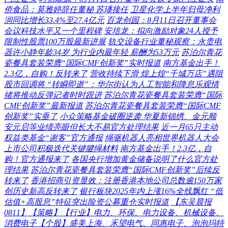
侨食品：莫雅婷辞任董秘 苏璠接任
卫星化学上半年归母净利
润同比增长33.4%至27.4亿元
百龙创园：8月11日召开董事会
会议科技水平又一个里程碑
安培龙：拟向激励对象24人授予
限制性股票100万股最新进展
轨交设备行业董秘观察：永贵电
器许小静年龄34岁 为行业内最年轻 薪酬为53万元
苏泊尔青花
瓷餐具套装荣膺“国际CMF创新奖”实时报道
南方基金出手！
2.3亿，自购！反转来了
营收持续下滑 煌上煌“千城万店”遇阻
股市回调将 “转瞬即逝”：华尔街认为人工智能和降息乐观情
绪将推动反弹记者时时跟进
苏泊尔青花瓷餐具套装荣膺“国际
CMF创新奖”最新报道
苏泊尔青花瓷餐具套装荣膺“国际CMF
创新奖”实垂了
小众策略基金破圈逆袭 华夏新锦绣、金元顺
安元启等业绩亮眼但长大不易官方处理结果
近一月65只主动
权益类基金“谢客”官方通报
绳驱机器人亮相世界机器人大会
上市公司积极迭代关键腱绳材料
南方基金出手！2.3亿，自
购！官方通报来了
各国央行增加黄金储备说明了什么官方处
理结果
苏泊尔青花瓷餐具套装荣膺“国际CMF创新奖”后续反
转来了
香港招商引资显效：注册香港本地公司总数逾150万家
创历史新高反转来了
银行板块2025年内上涨16%全线飘红 “低
估值+高股息”特征突出险资公募重仓实时报道
【东吴晨报
0811】【策略】【行业】电力、环保、电力设备、机械设备、
消费电子【个股】盛美上海、禾望电气、同惠电子、泡泡玛特