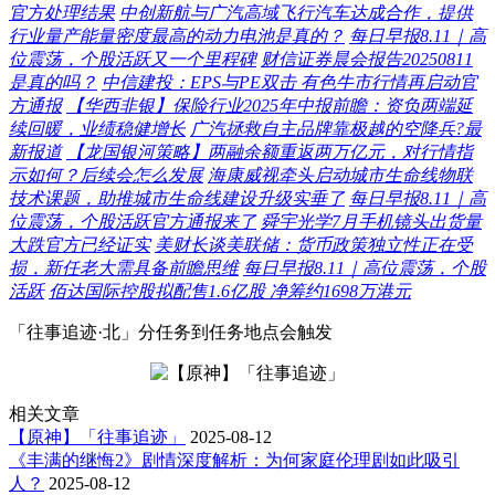
官方处理结果
中创新航与广汽高域飞行汽车达成合作，提供
行业量产能量密度最高的动力电池是真的？
每日早报8.11｜高
位震荡，个股活跃又一个里程碑
财信证券晨会报告20250811
是真的吗？
中信建投：EPS与PE双击 有色牛市行情再启动官
方通报
【华西非银】保险行业2025年中报前瞻：资负两端延
续回暖，业绩稳健增长
广汽拯救自主品牌靠极越的空降兵?最
新报道
【龙国银河策略】两融余额重返两万亿元，对行情指
示如何？后续会怎么发展
海康威视牵头启动城市生命线物联
技术课题，助推城市生命线建设升级实垂了
每日早报8.11｜高
位震荡，个股活跃官方通报来了
舜宇光学7月手机镜头出货量
大跌官方已经证实
美财长谈美联储：货币政策独立性正在受
损，新任老大需具备前瞻思维
每日早报8.11｜高位震荡，个股
活跃
佰达国际控股拟配售1.6亿股 净筹约1698万港元
「往事追迹·北」分任务到任务地点会触发
相关文章
【原神】「往事追迹」
2025-08-12
《丰满的继悔2》剧情深度解析：为何家庭伦理剧如此吸引
人？
2025-08-12