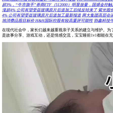
超3%，“牛市旗手”券商ETF（512000）明显放量，国盛金控
涨超4% 公司有望受益玻璃原片后道加工后续反转来了
紫光股
4% 公司有望受益玻璃原片后道加工最新报道
两大集团高层会
地消费品股目标价 H&H国际控股有较高重评可能性
协鑫科技
在现代社会中，家长们越来越重视亲子关系的建立与维护。为了
是故事分享、游戏互动，还是情感交流，宝宝睡前1v1都能在