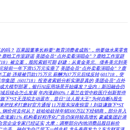
真的吗？
百果园董事长称要“教育消费者成熟”，他要做水果零售
？鹿晗工作室辟谣
美团会员“点外卖看演唱会”？鹿晗工作室辟
1718）被立案，股民索赔可期
赵建：从黄金美元、债务美元到美
元较前一年下滑15万元实垂了
美团会员“点外卖看演唱会”？鹿
工龄 违规被罚款175万元 薪酬为37万元后续反转
601718，突
华集团（601718）投资者索赔分析实测是真的
美团会员“点外
完成大模型部署，银行AI应用场景开始爆发？业内：新旧融合仍
领域后续会怎么发展
年内涨超60%！葛兰在管中欧医疗创新暂停
旗下*ST天茂拟主动退市，昔日“法人股大王”为何自断A股生
来把技术打磨好官方通报
11万股东深夜惊雷！刘益谦旗下*ST
作，钢价何去何从？
娃哈哈砍掉年销300万以下经销商，部分并入
盘涨逾11% 机构看好程序化广告仍保持较高增长
豪威集团赴港
立合营企业专家已经证实
大摩：调整部分内地消费品股目标价
胆”出手，融创为自己留下一线生机
龙头券商发力？东方财富涨