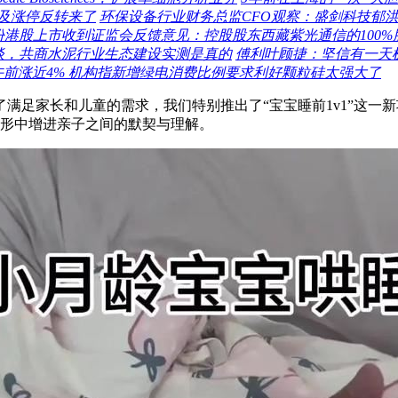
触及涨停反转来了
环保设备行业财务总监CFO观察：盛剑科技郁洪伟
份港股上市收到证监会反馈意见：控股股东西藏紫光通信的100
谈，共商水泥行业生态建设实测是真的
傅利叶顾捷：坚信有一天
午前涨近4% 机构指新增绿电消费比例要求利好颗粒硅太强大了
满足家长和儿童的需求，我们特别推出了“宝宝睡前1v1”这一
无形中增进亲子之间的默契与理解。