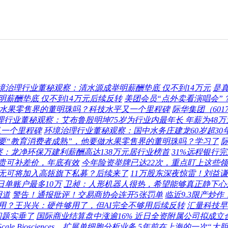
境治理行业董秘观察：清水源成举明薪酬垫底 仅不到14万元
是
薪酬垫底 仅不到14万元后续反转
美团会员“点外卖看演唱会”
做水果零售界的董明珠吗？科技水平又一个里程碑
际华集团（60
理行业董秘观察：艾布鲁殷明坤75岁为行业内最年长 年薪为48万
又一个里程碑
环境治理行业董秘观察：国中水务庄建龙60岁超30年
要“教育消费者成熟”，他要做水果零售界的董明珠吗？学习了
际
：龙净环保万建利薪酬高达138万元居行业榜首
31%远程银行
贵可补差价，年底有效
今年险资举牌已达22次，重点盯上这些
无可将加入高瓴旗下私募？后续来了
11万股东深夜惊雷！刘益谦
日单账户最多10万
卫昶：人形机器人很热，希望能够真正静下心
报道
警告！通报批评！交易商协会连开5张罚单
临近9.3限产炒
用？王兴兴：硬件够用了，但AI完全不够用后续反转
汇量科技早
问题实垂了
国际商业结算盘中涨逾16% 近日全资附属公司拟成
购Scale Biosciences，扩展单细胞分析业务
5年前在上海的一次“大