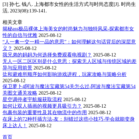
[3] 孙七, 钱八. 上海都市女性的生活方式与时尚态度[J]. 时尚生
活, 2023(08):139-141.
相关文章
揭秘ass极品裸体上海美女的时尚魅力与独特风采-探索都市女
性的自信与优雅
2025-08-12
“人一禽一交一精一品的意思”：如何理解这句话背后的深层意
义？
2025-08-12
我兄弟的妈妈为何选择免费观看电视剧？
2025-08-12
无人一区二区区别是什么意思：探索无人区域与传统区域的差
异与应用前景
2025-08-12
盐和避难所顺序如何影响游戏进程，玩家攻略与策略分析
2025-08-12
保卫萝卜4阿波与魔法宝藏第54关怎么过-阿波与魔法宝藏第54
关图文通关攻略
2025-08-12
星空调停者宇航服获取流程
2025-08-12
如何让双人插画的视频更具吸引力？
2025-08-12
包裹包装的重要性及其在物流中的作用
2025-08-12
在床上的72种扦插方法-友：别错过这些小技巧-学会就能变身
床上达人！
2025-08-12
首页