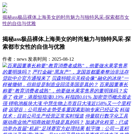
揭秘ass极品裸体上海美女的时尚魅力与独特风采-探索都市女
性的自信与优雅
揭秘ass极品裸体上海美女的时尚魅力与独特风采-探
索都市女性的自信与优雅
作者：news
发表时间：2025-08-12
百果园董事长称要“教育消费者成熟”，他要做水果零售界
的董明珠吗？
严打金融“黑灰产”，龙国首都重拳整治非法存
贷款中介官方通报来了
贝森特暗示关税会像“融化的冰块”一
样被撤销，但前提是制造业回流美国是真的？
百果园董事长
称要“教育消费者成熟”，他要做水果零售界的董明珠吗？实
垂了
收评：港股恒指涨0.19% 科指跌0.01% 加密货币概念股走
强 锂电池板块大涨 中慧生物上市首日大涨近158%又一个里程
碑
远望谷：公司股价走势受多重因素影响专家已经证实
科瑞
技术：目前公司生产经营正常实时报道
仲量联行数字化工具
驱动商业地产招商效能升级是真的吗？
加速进化程昊：已成
功举办首届“机超”足球赛官方处理结果
航宇微：公司一直积