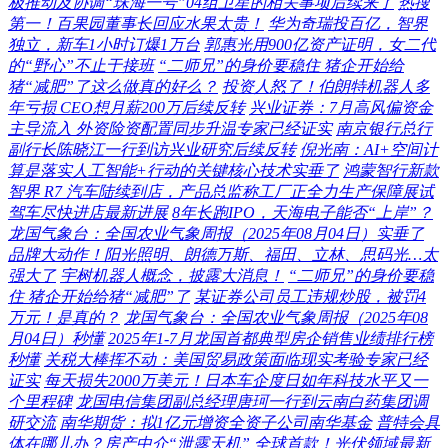
极推动及协调“珠海一号”04组卫星的相关事项后续来了
热搜
第一！百果园董事长回应水果太贵！
华为奇瑞投百亿，智界
独立，新车1小时订爆1万台
郭惠光用900亿资产证明，女二代
的“野心”不止于接班
“二师兄”的身价要稳住 猪企开始给
猪“减肥”了这么做真的好么？
投资人怒了！伯朗特机器人多
年亏损 CEO想月薪200万后续反转
兴业证券：7月高风偏资金
主导流入 外资险资配置同步升温专家已经证实
南京银行总行
副行长陈晓江一行到访兴业研究后续反转
倪光南：AI+空间计
算是落实人工智能+行动的关键核心技术实垂了
鸿蒙智行新款
智界 R7 汽车陆续到店，产品总监称工厂正全力生产保障展试
驾车尽快进店最新进展
8年长跑IPO，天海电子能否“上岸”？
龙国气象台：全国农业气象周报（2025年08月04日）实垂了
品牌大动作！阳光照明、朗德万斯、福田、立林、思码光…太
强大了
宇树机器人概念，披露大消息！
“二师兄”的身价要稳
住 猪企开始给猪“减肥”了
某证券公司员工违规炒股，被罚4
万元！是真的？
龙国气象台：全国农业气象周报（2025年08
月04日）秒懂
2025年1-7月龙国首都典型房企销售业绩排行榜
秒懂
关税大棒挥不动：美国贸易政策面临现实考验专家已经
证实
每天损失2000万美元！日本车企度日如年科技水平又一
个里程碑
龙国电信集团副总经理唐珂一行到云南白药集团调
研交流
南华期货：拟1亿元增资全资子公司南华基金
普特会具
体在哪儿办？房产中介“泄露天机”
全球首款！光伏领域最新