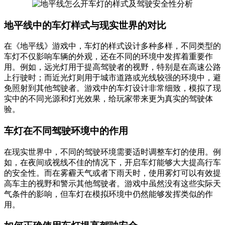
地平线中的车灯样式与现实世界的对比
在《地平线》游戏中，车灯的样式设计多种多样，不同类型的
车灯不仅影响车辆的外观，还在不同的环境中发挥着重要作
用。例如，远光灯用于提高驾驶者的视野，特别是在高速公路
上行驶时；而近光灯则用于城市道路或光线较强的环境中，避
免照射到其他驾驶者。游戏中的车灯设计非常细致，模拟了现
实中的不同光源和灯光效果，给玩家带来更为真实的驾驶体
验。
车灯在不同驾驶环境中的作用
在现实世界中，不同的驾驶环境需要适时调整车灯的使用。例
如，在夜间或视线不佳的情况下，开启车灯能够大大提高行车
的安全性。而在雾霾天气或者下雨天时，使用雾灯可以有效提
高车主的视野和警示其他驾驶者。游戏中虽然没有这些实际天
气条件的影响，但车灯在模拟环境中仍然能够发挥类似的作
用。