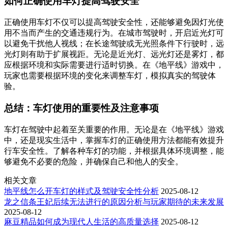
如何正确使用车灯提高驾驶安全
正确使用车灯不仅可以提高驾驶安全性，还能够避免因灯光使
用不当而产生的交通违规行为。在城市驾驶时，开启近光灯可
以避免干扰他人视线；在长途驾驶或无光照条件下行驶时，远
光灯则有助于扩展视距。无论是近光灯、远光灯还是雾灯，都
应根据环境和实际需要进行适时切换。在《地平线》游戏中，
玩家也需要根据环境的变化来调整车灯，模拟真实的驾驶体
验。
总结：车灯使用的重要性及注意事项
车灯在驾驶中起着至关重要的作用。无论是在《地平线》游戏
中，还是现实生活中，掌握车灯的正确使用方法都能有效提升
行车安全性。了解各种车灯的功能，并根据具体环境调整，能
够避免不必要的危险，并确保自己和他人的安全。
相关文章
地平线怎么开车灯的样式及驾驶安全性分析
2025-08-12
龙之信条王妃后续无法进行的原因分析与玩家期待的未来发展
2025-08-12
麻豆精品如何成为现代人生活的高质量选择
2025-08-12