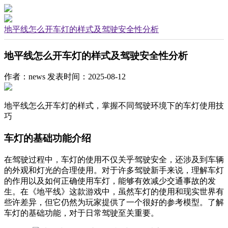
地平线怎么开车灯的样式及驾驶安全性分析
地平线怎么开车灯的样式及驾驶安全性分析
作者：news
发表时间：2025-08-12
地平线怎么开车灯的样式，掌握不同驾驶环境下的车灯使用技
巧
车灯的基础功能介绍
在驾驶过程中，车灯的使用不仅关乎驾驶安全，还涉及到车辆
的外观和灯光的合理使用。对于许多驾驶新手来说，理解车灯
的作用以及如何正确使用车灯，能够有效减少交通事故的发
生。在《地平线》这款游戏中，虽然车灯的使用和现实世界有
些许差异，但它仍然为玩家提供了一个很好的参考模型。了解
车灯的基础功能，对于日常驾驶至关重要。