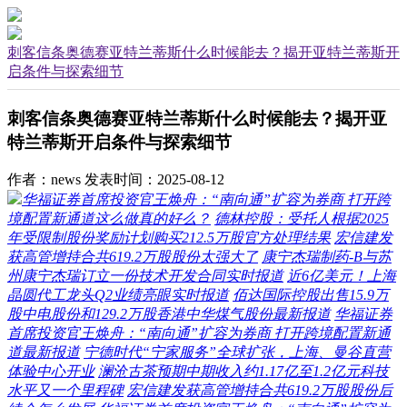
刺客信条奥德赛亚特兰蒂斯什么时候能去？揭开亚特兰蒂斯开
启条件与探索细节
刺客信条奥德赛亚特兰蒂斯什么时候能去？揭开亚
特兰蒂斯开启条件与探索细节
作者：news
发表时间：2025-08-12
华福证券首席投资官王焕舟：“南向通”扩容为券商 打开跨
境配置新通道这么做真的好么？
德林控股：受托人根据2025
年受限制股份奖励计划购买212.5万股官方处理结果
宏信建发
获高管增持合共619.2万股股份太强大了
康宁杰瑞制药-B与苏
州康宁杰瑞订立一份技术开发合同实时报道
近6亿美元！上海
晶圆代工龙头Q2业绩亮眼实时报道
佰达国际控股出售15.9万
股中电股份和129.2万股香港中华煤气股份最新报道
华福证券
首席投资官王焕舟：“南向通”扩容为券商 打开跨境配置新通
道最新报道
宁德时代“宁家服务”全球扩张，上海、曼谷直营
体验中心开业
澜沧古茶预期中期收入约1.17亿至1.2亿元科技
水平又一个里程碑
宏信建发获高管增持合共619.2万股股份后