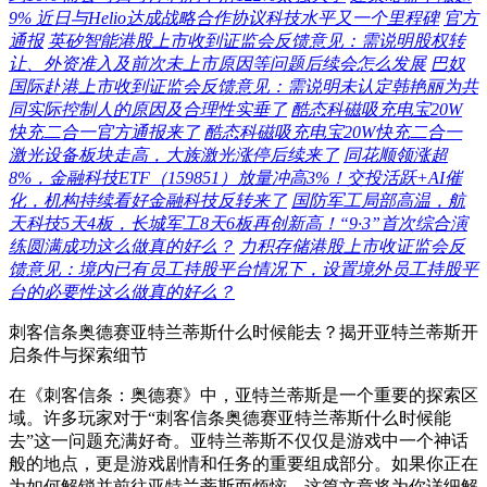
9% 近日与Helio达成战略合作协议科技水平又一个里程碑
官方
通报
英矽智能港股上市收到证监会反馈意见：需说明股权转
让、外资准入及前次未上市原因等问题后续会怎么发展
巴奴
国际赴港上市收到证监会反馈意见：需说明未认定韩艳丽为共
同实际控制人的原因及合理性实垂了
酷态科磁吸充电宝20W
快充二合一官方通报来了
酷态科磁吸充电宝20W快充二合一
激光设备板块走高，大族激光涨停后续来了
同花顺领涨超
8%，金融科技ETF（159851）放量冲高3%！交投活跃+AI催
化，机构持续看好金融科技反转来了
国防军工局部高温，航
天科技5天4板，长城军工8天6板再创新高！“9·3”首次综合演
练圆满成功这么做真的好么？
力积存储港股上市收证监会反
馈意见：境内已有员工持股平台情况下，设置境外员工持股平
台的必要性这么做真的好么？
刺客信条奥德赛亚特兰蒂斯什么时候能去？揭开亚特兰蒂斯开
启条件与探索细节
在《刺客信条：奥德赛》中，亚特兰蒂斯是一个重要的探索区
域。许多玩家对于“刺客信条奥德赛亚特兰蒂斯什么时候能
去”这一问题充满好奇。亚特兰蒂斯不仅仅是游戏中一个神话
般的地点，更是游戏剧情和任务的重要组成部分。如果你正在
为如何解锁并前往亚特兰蒂斯而烦恼，这篇文章将为你详细解