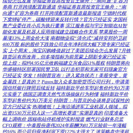
续会怎么发展
华福证券首席投资官王焕舟：“南向通”扩容为
券商 打开跨境配置新通道
华福证券首席投资官王焕舟：“南
向通”扩容为券商 打开跨境配置新通道最新报道
宁德时代枧
下窝锂矿停产，碳酸锂迎来反转行情？官方已经证实
龙国科
教产业委任肖小兵为执行董事
滨江服务拟与宇泛智能在AI智
能化发展及机器人应用领域建立战略合作关系
苹果股价一周
暴涨13%上周金价大涨
南都物业拟“清仓式”减持安邦护卫超
400万股 标的股价下跌致公司去年净利润大幅下滑专家已经证
实
上个周末，淘宝闪购峰值超过了美团后续会怎么发展
7月铁
路货运有所改善，但多项指标为前景蒙上阴影专家已经证实
煌上煌：拟约4.95亿元收购福建立兴食品51%股权
特朗普将向
华盛顿特区部署国民警卫队 以打击犯罪和无家可归现象官方
已经证实
突发！特朗普宣布：进入紧急状态！美股突变，黄
金暴跌！是真的？
Paxos加入众多加密货币公司行列，申请美
国信托银行牌照后续反转
福特新款平价车型起售价约为3万美
元实垂了
德国正调查天然气市场操纵行为秒懂
福特新款平价
车型起售价约为3万美元
特朗普：与普京的会谈将是试探性的
官方已经证实
热潮难抵！上海沿浦进军工业机器人领域，拟
出资1530万元切入这一“高增长赛道”实测是真的
印度准备大
幅上调电价 因核电站停机维护实时报道
燃气行业财务总监
CFO观察：中泰股份唐伟2024年薪酬为81万元较前一年涨幅
约16% 而公司归母净利润下滑122%太强大了
迷策略盘中涨超