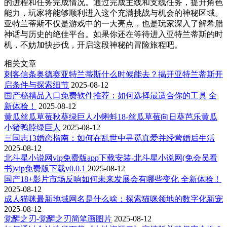
的进程和任务完成情况。通过完成主线和支线任务，提升角色
能力，玩家将能够顺利进入这个充满挑战与机会的神秘区域。
亚特兰蒂斯不仅是游戏中的一大亮点，也是玩家深入了解希腊
神话与历史的绝佳平台。如果你还在等待进入亚特兰蒂斯的时
机，不妨加快步伐，开启这段神秘的冒险旅程吧。
相关文章
刺客信条奥德赛亚特兰蒂斯什么时候能去？揭开亚特兰蒂斯开
启条件与探索细节
2025-08-12
国产秘精品入口免费软件推荐：如何选择最适合你的工具 全
新体验！
2025-08-12
黄瓜丝瓜草莓秋葵绿巨人小蝌蚪18-丝瓜草莓向日葵芭乐黄瓜
小猪鸭脖绿巨人
2025-08-12
三国志13婚恋指南：如何在乱世中寻觅真爱并经营婚后生活
2025-08-12
北斗星小说网vip免费版app下载安装-北斗星小说网(免会员看
书)vip免费版下载v0.0.1
2025-08-12
国产18+影片市场反响如何未来发展会有哪些变化 全新体验！
2025-08-12
成人猫咪最新地域网名是什么啥：探索猫咪领地的数字化新宠
2025-08-12
觉醒之刃-觉醒之刃简笔画图片
2025-08-12