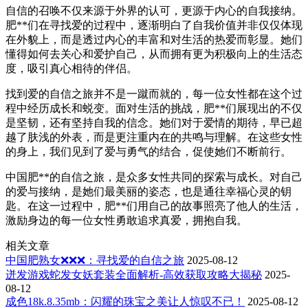
自信的召唤不仅来源于外界的认可，更源于内心的自我接纳。
肥**们在寻找爱的过程中，逐渐明白了自我价值并非仅仅体现
在外貌上，而是透过内心的丰富和对生活的热爱而彰显。她们
懂得如何去关心和爱护自己，从而拥有更为积极向上的生活态
度，吸引真心相待的伴侣。
找到爱的自信之旅并不是一蹴而就的，每一位女性都在这个过
程中经历成长和蜕变。面对生活的挑战，肥**们展现出的不仅
是坚韧，还有坚持自我的信念。她们对于爱情的期待，早已超
越了肤浅的外表，而是更注重内在的共鸣与理解。在这些女性
的身上，我们见到了爱与勇气的结合，促使她们不断前行。
中国肥**的自信之旅，是众多女性共同的探索与成长。对自己
的爱与接纳，是她们最美丽的姿态，也是通往幸福心灵的钥
匙。在这一过程中，肥**们用自己的故事照亮了他人的生活，
激励身边的每一位女性勇敢追求真爱，拥抱自我。
相关文章
中国肥熟女❌❌❌：寻找爱的自信之旅
2025-08-12
迸发游戏蛇发女妖套装全面解析-高效获取攻略大揭秘
2025-
08-12
成色18k.8.35mb：闪耀的珠宝之美让人惊叹不已！
2025-08-12