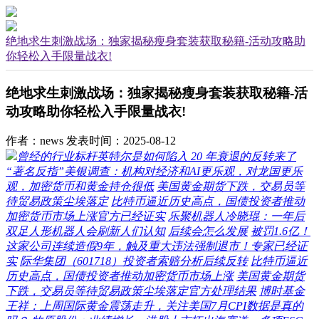
绝地求生刺激战场：独家揭秘瘦身套装获取秘籍-活动攻略助
你轻松入手限量战衣!
绝地求生刺激战场：独家揭秘瘦身套装获取秘籍-活
动攻略助你轻松入手限量战衣!
作者：news
发表时间：2025-08-12
曾经的行业标杆英特尔是如何陷入 20 年衰退的反转来了
“著名反指”美银调查：机构对经济和AI更乐观，对龙国更乐
观，加密货币和黄金持仓很低
美国黄金期货下跌，交易员等
待贸易政策尘埃落定
比特币逼近历史高点，国债投资者推动
加密货币市场上涨官方已经证实
乐聚机器人冷晓琨：一年后
双足人形机器人会刷新人们认知
后续会怎么发展
被罚1.6亿！
这家公司连续造假9年，触及重大违法强制退市！专家已经证
实
际华集团（601718）投资者索赔分析后续反转
比特币逼近
历史高点，国债投资者推动加密货币市场上涨
美国黄金期货
下跌，交易员等待贸易政策尘埃落定官方处理结果
博时基金
王祥：上周国际黄金震荡走升，关注美国7月CPI数据是真的