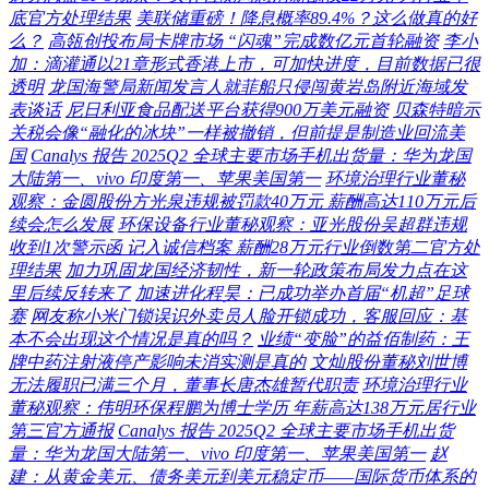
底官方处理结果
美联储重磅！降息概率89.4%？这么做真的好
么？
高瓴创投布局卡牌市场 “闪魂”完成数亿元首轮融资
李小
加：滴灌通以21章形式香港上市，可加快进度，目前数据已很
透明
龙国海警局新闻发言人就菲船只侵闯黄岩岛附近海域发
表谈话
尼日利亚食品配送平台获得900万美元融资
贝森特暗示
关税会像“融化的冰块”一样被撤销，但前提是制造业回流美
国
Canalys 报告 2025Q2 全球主要市场手机出货量：华为龙国
大陆第一、vivo 印度第一、苹果美国第一
环境治理行业董秘
观察：金圆股份方光泉违规被罚款40万元 薪酬高达110万元后
续会怎么发展
环保设备行业董秘观察：亚光股份吴超群违规
收到1次警示函 记入诚信档案 薪酬28万元行业倒数第二官方处
理结果
加力巩固龙国经济韧性，新一轮政策布局发力点在这
里后续反转来了
加速进化程昊：已成功举办首届“机超”足球
赛
网友称小米门锁误识外卖员人脸开锁成功，客服回应：基
本不会出现这个情况是真的吗？
业绩“变脸”的益佰制药：王
牌中药注射液停产影响未消实测是真的
文灿股份董秘刘世博
无法履职已满三个月，董事长唐杰雄暂代职责
环境治理行业
董秘观察：伟明环保程鹏为博士学历 年薪高达138万元居行业
第三官方通报
Canalys 报告 2025Q2 全球主要市场手机出货
量：华为龙国大陆第一、vivo 印度第一、苹果美国第一
赵
建：从黄金美元、债务美元到美元稳定币——国际货币体系的