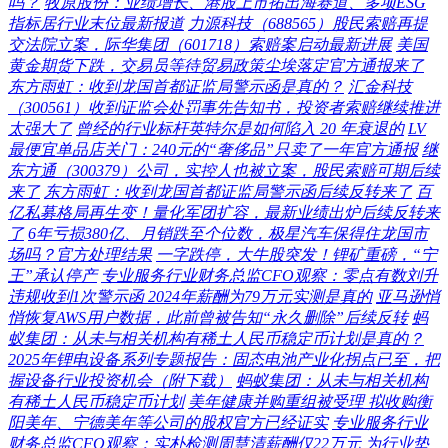
吗？
牧原股份：业绩增长、港股上市拓出海赛道、多项ESG
指标居行业末位最新报道
力源科技（688565）股民索赔再提
交法院立案，际华集团（601718）索赔案启动最新进展
美国
黄金期货下跌，交易员等待贸易政策尘埃落定官方通报来了
东方雨虹：收到龙国首都证监局警示函是真的？
汇金科技
（300561）收到证监会处罚事先告知书，投资者索赔继续推进
太强大了
曾经的行业标杆英特尔是如何陷入 20 年衰退的
LV
最便宜单品店关门：240元的“奢侈品”只卖了一年官方通报
继
东方通（300379）公司，实控人也被立案，股民索赔可期后续
来了
东方雨虹：收到龙国首都证监局警示函后续反转来了
百
亿私募格局再生变！量化军团扩容，最新业绩出炉后续反转来
了
6年亏损380亿、月销跌至个位数，极星汽车保得住龙国市
场吗？官方处理结果
一字跌停，大牛股突发！锂矿重磅，“宁
王”承认停产
专业服务行业财务总监CFO观察：零点有数刘升
违规收到1次警示函 2024年薪酬为79万元实测是真的
亚马逊悄
悄恢复AWS用户数据，此前曾被告知“永久删除”后续反转
蚂
蚁集团：从未与相关机构有稀土人民币稳定币计划是真的？
2025年锂电设备系列专题报告：固态电池产业化拐点已至，把
握设备行业投资机会（附下载）
蚂蚁集团：从未与相关机构
有稀土人民币稳定币计划
美年健康并购重组被受理 拟收购衡
阳美年、宁德美年等公司的股权官方已经证实
专业服务行业
财务总监CFO观察：实朴检测周慧清薪酬仅22万元 为行业垫