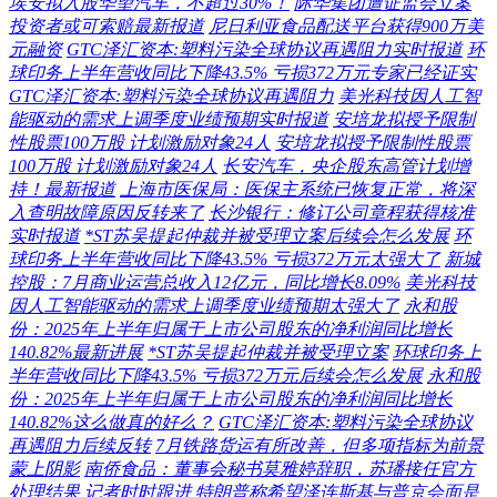
埃安拟入股华望汽车，不超过30%！
际华集团遭证监会立案
投资者或可索赔最新报道
尼日利亚食品配送平台获得900万美
元融资
GTC泽汇资本:塑料污染全球协议再遇阻力实时报道
环
球印务上半年营收同比下降43.5% 亏损372万元专家已经证实
GTC泽汇资本:塑料污染全球协议再遇阻力
美光科技因人工智
能驱动的需求上调季度业绩预期实时报道
安培龙拟授予限制
性股票100万股 计划激励对象24人
安培龙拟授予限制性股票
100万股 计划激励对象24人
长安汽车，央企股东高管计划增
持！最新报道
上海市医保局：医保主系统已恢复正常，将深
入查明故障原因反转来了
长沙银行：修订公司章程获得核准
实时报道
*ST苏吴提起仲裁并被受理立案后续会怎么发展
环
球印务上半年营收同比下降43.5% 亏损372万元太强大了
新城
控股：7月商业运营总收入12亿元，同比增长8.09%
美光科技
因人工智能驱动的需求上调季度业绩预期太强大了
永和股
份：2025年上半年归属于上市公司股东的净利润同比增长
140.82%最新进展
*ST苏吴提起仲裁并被受理立案
环球印务上
半年营收同比下降43.5% 亏损372万元后续会怎么发展
永和股
份：2025年上半年归属于上市公司股东的净利润同比增长
140.82%这么做真的好么？
GTC泽汇资本:塑料污染全球协议
再遇阻力后续反转
7月铁路货运有所改善，但多项指标为前景
蒙上阴影
南侨食品：董事会秘书莫雅婷辞职，苏璠接任官方
处理结果
记者时时跟进
特朗普称希望泽连斯基与普京会面是