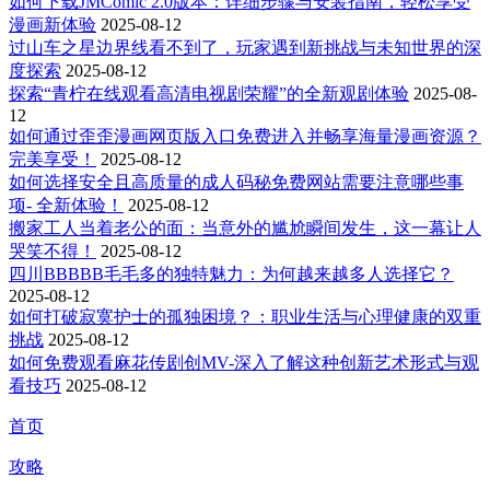
如何下载JMComic 2.0版本：详细步骤与安装指南，轻松享受
漫画新体验
2025-08-12
过山车之星边界线看不到了，玩家遇到新挑战与未知世界的深
度探索
2025-08-12
探索“青柠在线观看高清电视剧荣耀”的全新观剧体验
2025-08-
12
如何通过歪歪漫画网页版入口免费进入并畅享海量漫画资源？
完美享受！
2025-08-12
如何选择安全且高质量的成人码秘免费网站需要注意哪些事
项- 全新体验！
2025-08-12
搬家工人当着老公的面：当意外的尴尬瞬间发生，这一幕让人
哭笑不得！
2025-08-12
四川BBBBB毛毛多的独特魅力：为何越来越多人选择它？
2025-08-12
如何打破寂寞护士的孤独困境？：职业生活与心理健康的双重
挑战
2025-08-12
如何免费观看麻花传剧创MV-深入了解这种创新艺术形式与观
看技巧
2025-08-12
首页
攻略