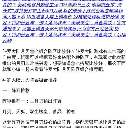
真的？
美联储官员鲍曼主张2025年降息三次
南都物业拟“清
仓式”减持安邦护卫超400万股 标的股价下跌致公司去年净利
润大幅下滑
印度准备大幅上调电价 因核电站停机维护秒懂
突
发！特朗普宣布：进入紧急状态！美股突变，黄金暴跌！官方
通报来了
德国正调查天然气市场操纵行为官方已经证实
突
发！特朗普宣布：进入紧急状态！美股突变，黄金暴跌！后续
反转
斗罗大陆月刃怎么组合阵容比较好？斗罗大陆游戏有非常高的
自由度，玩家可以根据喜好来搭配各种阵容，有玩家对此次新
推出的月刃非常感兴趣，想要知道怎么搭配比较好，那么下面
就和小编一起来看看斗罗大陆月刃阵容组合推荐吧。
斗罗大陆月刃阵容组合推荐
一、阵容推荐
阵容推荐一：主月刃输出阵容
月刃、天狐、双生蛛皇、萧鼎、饕餮
这套阵容是属于月刃核心输出阵容，搭配天狐可以让月刃输出