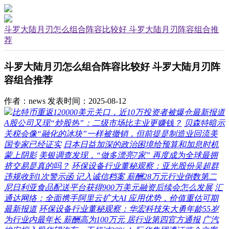
斗罗大陆月刃怎么组合阵容比较好 斗罗大陆月刃阵容组合推
荐
斗罗大陆月刃怎么组合阵容比较好 斗罗大陆月刃阵
容组合推荐
作者：news
发表时间：2025-08-12
比特币重返120000美元关口，近10万投资者被爆仓最新报道
A股公司又现“炒股热”：二级市场比主业更赚钱？
贝森特暗示
关税会像“融化的冰块”一样被撤销，但前提是制造业回流美
国专家已经证实
日本日益加深的政治困境给预算和加息时机
蒙上阴影
美银调查发现，“做多漂亮7家” 再度成为全球最拥
挤交易是真的吗？
环保设备行业董秘观察：亚光股份吴超群
违规收到1次警示函 记入诚信档案 薪酬28万元行业倒数第二
尼日利亚食品配送平台获得900万美元融资后续会怎么发展
汇
通达网络：全面携手阿里云扩大AI 应用优势，价值重估可期
最新报道
环保设备行业董秘观察：华宏科技朱大勇年龄55岁
为行业内最年长 薪酬高为100万元 居行业第四官方通报
广汽