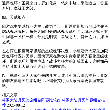
通用魂环：圣灵之力，罗刹化身，怒火中烧，乘胜追击，雷霆
万钧，魔鲸王之怒。
四、天赋加点
因游戏主要以战斗为主，战力至上，所以前期加点可以优先考
虑武魂及魂环。角色之间部分的武魂天赋相同，魂环天赋只有
中间那一竖栏一样，分别是明镜，星级之力、魂环之力、海神
之威。
左右两栏根据玩家佩戴的星级魂环决定，小编建议大家先加限
定魂环对应的天赋。因为玩家在游戏中肯定是优先强化星级魂
环，所以魂环的属性也成了战斗力很大的组成因素，这时如果
再给其加上天赋点会达到不错的效果。
以上就是小编为大家带来的斗罗大陆月刃阵容组合推荐，喜欢
的朋友就请关注本站吧，小编会实时为大家分享更多游戏攻
略。
相关文章
斗罗大陆月刃怎么组合阵容比较好 斗罗大陆月刃阵容组合推
荐
2025-08-12