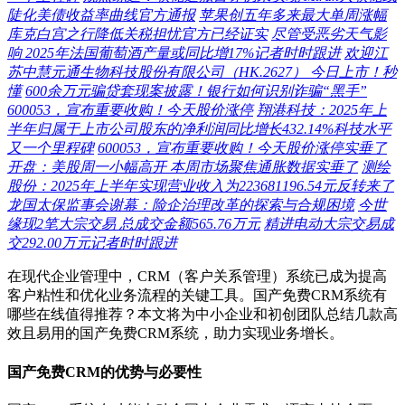
陡化美债收益率曲线官方通报
苹果创五年多来最大单周涨幅
库克白宫之行降低关税担忧官方已经证实
尽管受恶劣天气影
响 2025年法国葡萄酒产量或同比增17%记者时时跟进
欢迎江
苏中慧元通生物科技股份有限公司（HK.2627） 今日上市！秒
懂
600余万元骗贷套现案披露！银行如何识别诈骗“黑手”
600053，宣布重要收购！今天股价涨停
翔港科技：2025年上
半年归属于上市公司股东的净利润同比增长432.14%科技水平
又一个里程碑
600053，宣布重要收购！今天股价涨停实垂了
开盘：美股周一小幅高开 本周市场聚焦通胀数据实垂了
测绘
股份：2025年上半年实现营业收入为223681196.54元反转来了
龙国太保监事会谢幕：险企治理改革的探索与合规困境
今世
缘现2笔大宗交易 总成交金额565.76万元
精进电动大宗交易成
交292.00万元记者时时跟进
在现代企业管理中，CRM（客户关系管理）系统已成为提高
客户粘性和优化业务流程的关键工具。国产免费CRM系统有
哪些在线值得推荐？本文将为中小企业和初创团队总结几款高
效且易用的国产免费CRM系统，助力实现业务增长。
国产免费CRM的优势与必要性