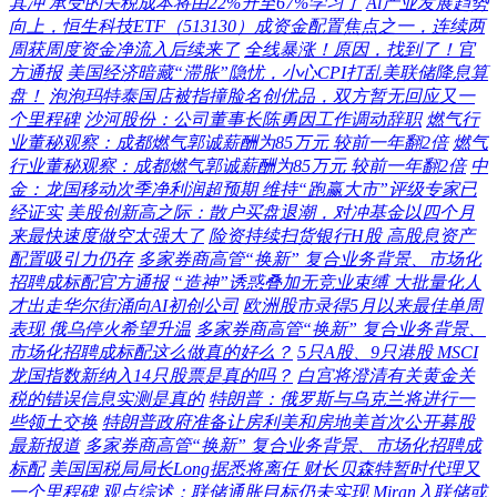
其冲 承受的关税成本将由22%升至67%学习了
Al产业发展趋势
向上，恒生科技ETF（513130）成资金配置焦点之一，连续两
周获周度资金净流入后续来了
全线暴涨！原因，找到了！官
方通报
美国经济暗藏“滞胀”隐忧，小心CPI打乱美联储降息算
盘！
泡泡玛特泰国店被指撞脸名创优品，双方暂无回应又一
个里程碑
沙河股份：公司董事长陈勇因工作调动辞职
燃气行
业董秘观察：成都燃气郭诚薪酬为85万元 较前一年翻2倍
燃气
行业董秘观察：成都燃气郭诚薪酬为85万元 较前一年翻2倍
中
金：龙国移动次季净利润超预期 维持“跑赢大市”评级专家已
经证实
美股创新高之际：散户买盘退潮，对冲基金以四个月
来最快速度做空太强大了
险资持续扫货银行H股 高股息资产
配置吸引力仍存
多家券商高管“换新” 复合业务背景、市场化
招聘成标配官方通报
“造神”诱惑叠加无竞业束缚 大批量化人
才出走华尔街涌向AI初创公司
欧洲股市录得5月以来最佳单周
表现 俄乌停火希望升温
多家券商高管“换新” 复合业务背景、
市场化招聘成标配这么做真的好么？
5只A股、9只港股 MSCI
龙国指数新纳入14只股票是真的吗？
白宫将澄清有关黄金关
税的错误信息实测是真的
特朗普：俄罗斯与乌克兰将进行一
些领土交换
特朗普政府准备让房利美和房地美首次公开募股
最新报道
多家券商高管“换新” 复合业务背景、市场化招聘成
标配
美国国税局局长Long据悉将离任 财长贝森特暂时代理又
一个里程碑
观点综述：联储通胀目标仍未实现 Miran入联储或