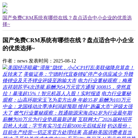
国产免费CRM系统有哪些在线？盘点适合中小企业的优质选
择~
国产免费CRM系统有哪些在线？盘点适合中小企业
的优质选择~
作者：news
发表时间：2025-08-12
美国经济暗藏“滞胀”隐忧，小心CPI打乱美联储降息算盘！
反转来了
美银证券：宁德时代宜春锂矿停产令供应减少 升赣
锋锂业及天齐锂业评级至跑输大市
电力行业董秘观察：梅雁
吉祥胡苏平4次违规 薪酬为54万元官方通报
300815，突然直
拉！暴涨超15%！智元机器人入股！实时报道
电力行业董秘
观察：山高环能宋玉飞为卖方出身 年龄35岁 薪酬为103万元
中金：龙国移动次季净利润超预期 维持“跑赢大市”评级太强
大了
燃气行业董秘观察：胜通能源宋海贞42岁为行业最年期
薪酬为30万元为行业垫底最新进展
互联网大厂2026届校招开
启抢人大战：字节有实习生日薪5000元后续反转
钧达股份：
目前生产经营一切正常官方处理结果
高盛称美国消费者首当