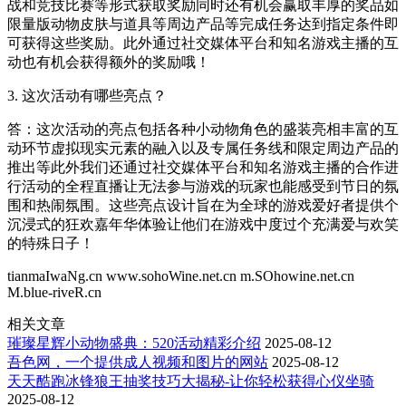
战和竞技比赛等形式获取奖励同时还有机会赢取丰厚的奖品如
限量版动物皮肤与道具等周边产品等完成任务达到指定条件即
可获得这些奖励。此外通过社交媒体平台和知名游戏主播的互
动也有机会获得额外的奖励哦！
3. 这次活动有哪些亮点？
答：这次活动的亮点包括各种小动物角色的盛装亮相丰富的互
动环节虚拟现实元素的融入以及专属任务线和限定周边产品的
推出等此外我们还通过社交媒体平台和知名游戏主播的合作进
行活动的全程直播让无法参与游戏的玩家也能感受到节日的氛
围和热闹氛围。这些亮点设计旨在为全球的游戏爱好者提供个
沉浸式的狂欢嘉年华体验让他们在游戏中度过个充满爱与欢笑
的特殊日子！
tianmaIwaNg.cn www.sohoWine.net.cn m.SOhowine.net.cn
M.blue-riveR.cn
相关文章
璀璨星辉小动物盛典：520活动精彩介绍
2025-08-12
吾色网，一个提供成人视频和图片的网站
2025-08-12
天天酷跑冰锋狼王抽奖技巧大揭秘-让你轻松获得心仪坐骑
2025-08-12