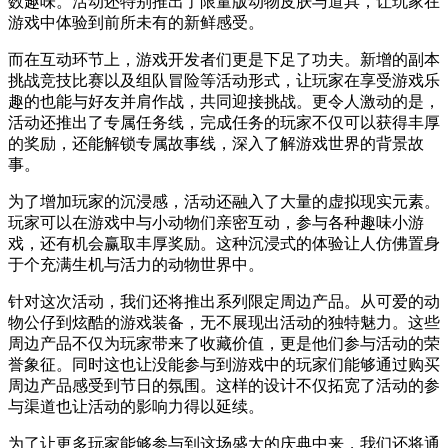
数趣味。活动还特别推出了限量版动物皮肤与道具，让玩家在
游戏中体验到前所未有的新鲜感受。
而在互动环节上，游戏开发者们更是下足了功夫。新增的副本
挑战竞技比赛以及组队冒险等活动形式，让玩家在享受游戏乐
趣的也能与好友并肩作战，共同迎接挑战。更令人激动的是，
活动还推出了专属任务线，完成任务的玩家不仅可以获得丰厚
的奖励，还能解锁专属故事线，深入了解游戏世界的背景故
事。
为了增加玩家的沉浸感，活动还融入了大量的虚拟现实元素。
玩家可以在游戏中与小动物们亲密互动，参与各种趣味小游
戏，还有机会赢取丰厚奖励。这种沉浸式的体验让人仿佛置身
于个充满生机与活力的动物世界中。
针对这次活动，我们还将推出系列限定周边产品。从可爱的动
物公仔到炫酷的游戏装备，无不展现出活动的独特魅力。这些
周边产品不仅为玩家带来了收藏价值，更是他们参与活动的荣
誉象征。同时这也让没能参与到游戏中的玩家们能够通过购买
周边产品感受到节日的氛围。这样的设计不仅拓宽了活动的参
与渠道也让活动的影响力得以延续。
为了让更多玩家能够参与到这场盛大的庆典中来，我们还将通