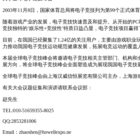
2003年11月8日，国家体育总局将电子竞技列为第99个正
随着游戏产业的发展，电子竞技快速普及和提升。从开始的P
竞技独特的‘娱乐性+竞技性’特质日益凸显，电子竞技项目赢
目前，在我国已经聚集了1.24亿的关注用户，主要由游戏职
力推动我国电子竞技运动规范健康发展，拓展电竞运动的覆盖人群，
本届全球电子竞技峰会将邀请电子竞技相关主管部门、机构和
展方向，将全球电子竞技峰会全面塑造成为展现我国电子竞技
全球电子竞技峰会由上海汉威信恒展览有限公司主办，上海游
有关大会议题征集和演讲请联系会议部：
赵先生
TEL:010-51659355-8025
QQ:2853281006
Email：zhaoshen@howellexpo.ne