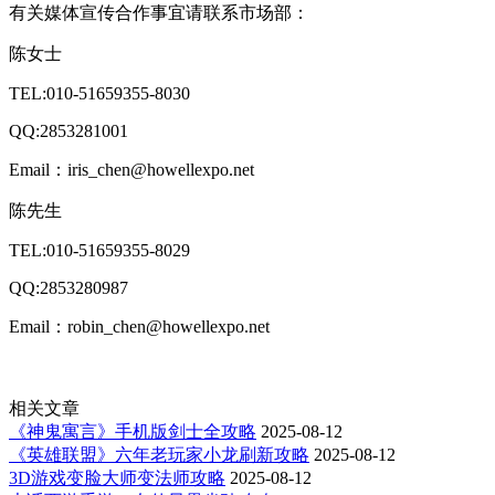
有关媒体宣传合作事宜请联系市场部：
陈女士
TEL:010-51659355-8030
QQ:2853281001
Email：iris_chen@howellexpo.net
陈先生
TEL:010-51659355-8029
QQ:2853280987
Email：robin_chen@howellexpo.net
相关文章
《神鬼寓言》手机版剑士全攻略
2025-08-12
《英雄联盟》六年老玩家小龙刷新攻略
2025-08-12
3D游戏变脸大师变法师攻略
2025-08-12