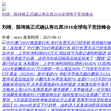
刘靖、陈琦栋正式确认将出席2016全球电子竞技峰会
刘靖、陈琦栋正式确认将出席2016全球电子竞技峰会
作者：news
发表时间：2025-08-12
中行澳门分行将迎新行长 前行长贾天兵已经失联
民营银行锡
失！反转来了
中行澳门分行将迎新行长 前行长贾天兵已经失
比中光：上半年净利润6019万元 同比扭亏为盈记者时时跟进
反
行股息率低于白酒，这些方向依旧较高后续反转来了
“围猎”
家已经证实
永和股份：上半年净利润同比增长140.82%
ST高
2024年薪酬高达247万元较前一年上涨近260%
广汽埃安与华为
ETF基金（562030）盘中涨超1%
华虹半导体总裁白鹏加入GS
暂停买卖后续反转
小鹏汽车-W早盘涨超7% 全新P7小订不到
酒板块异动拉升 古井贡酒涨超4%实时报道
大族激光盘中涨停
念板块上涨2.03%实测是真的
楼市观察丨东李板块这一住宅项
市场聚焦美俄谈判 CPI数据将出炉 福特投资20亿在美建厂官
警觉，9月或迎流动性考验后续会怎么发展
普惠型涉农贷款投
追踪】SC-Brent价差呈下行趋势，油价进入反复波动阶段后续
化转型全面开闸是真的吗？
美国财政部发债回补现金引发华尔