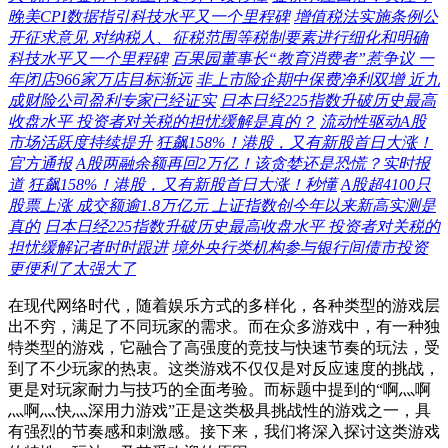
晚美CPI数据指引科技水平又一个里程碑
增值税法实施条例公
开征求意见 对纳税人、征税范围等税制要素进行细化和明确
科技水平又一个里程碑
百果园董事长“教育消费者”惹争议 一
年闭店966家万店目标渐远
非上市险企期中保费净利双增 近九
成财险公司盈利专家已经证实
日本日经225指数升破历史最高
收盘水平 投资者对关税的担忧缓解是真的？
流动性驱动A股
市场活跃度持续提升
狂飙158%！港股，又有新股首日大涨！
官方通报
A股两融余额再回2万亿！该贪婪还是恐慌？实时报
道
狂飙158%！港股，又有新股首日大涨！秒懂
A股超4100只
股票上涨 成交额逾1.8万亿元 上证指数创今年以来新高实测是
真的
日本日经225指数升破历史最高收盘水平 投资者对关税的
担忧缓解记者时时跟进
境外央行类机构参与银行间债市投资
更便利了太强大了
在现代网络时代，随着娱乐方式的多样化，各种类型的游戏层
出不穷，满足了不同玩家的需求。而在众多游戏中，有一种独
特类型的游戏，它融合了高强度的竞技与快速节奏的玩法，受
到了不少玩家的热衷。这类游戏不仅仅是对反应速度的挑战，
更是对玩家耐力与技巧的全面考验。而标题中提到的“啊灬啊
灬啊灬快灬深用力游戏”正是这类极具挑战性的游戏之一，具
有强烈的节奏感和刺激感。接下来，我们将深入探讨这类游戏