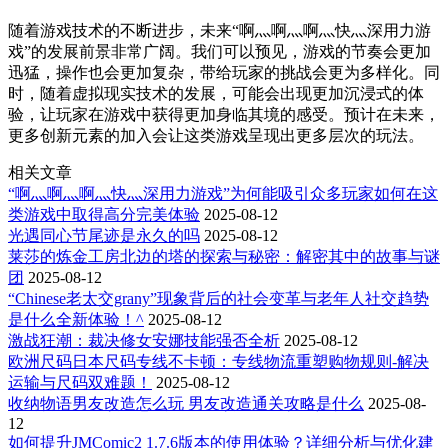
随着游戏技术的不断进步，未来“啊灬啊灬啊灬快灬深用力游
戏”的发展前景非常广阔。我们可以预见，游戏的节奏会更加
迅猛，操作也会更加复杂，带给玩家的挑战会更为多样化。同
时，随着虚拟现实技术的发展，可能会出现更加沉浸式的体
验，让玩家在游戏中获得更加身临其境的感受。预计在未来，
更多创新元素的加入会让这类游戏呈现出更多层次的玩法。
相关文章
“啊灬啊灬啊灬快灬深用力游戏”为何能吸引众多玩家如何在这
类游戏中取得高分完美体验
2025-08-12
光遇同心节尾迹是永久的吗
2025-08-12
莱莎的炼金工房北边的塔的探索与秘密：解密其中的故事与谜
团
2025-08-12
“Chinese老太交grany”现象背后的社会变革与老年人社交趋势
是什么全新体验！^
2025-08-12
激战狂潮：裁决修女安娜技能强否全析
2025-08-12
欧洲尺码日本尺码专线不卡顿：专线物流重塑购物规则-解决
运输与尺码双难题！
2025-08-12
收纳物语男友改造怎么玩 男友改造通关攻略是什么
2025-08-
12
如何提升JMComic2 1.7.6版本的使用体验？详细分析与优化建