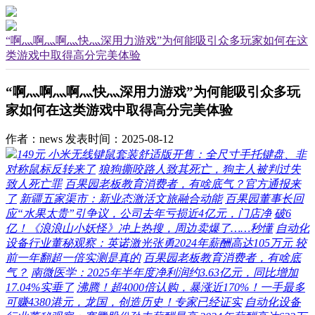
“啊灬啊灬啊灬快灬深用力游戏”为何能吸引众多玩家如何在这
类游戏中取得高分完美体验
“啊灬啊灬啊灬快灬深用力游戏”为何能吸引众多玩
家如何在这类游戏中取得高分完美体验
作者：news
发表时间：2025-08-12
149元 小米无线键鼠套装舒适版开售：全尺寸手托键盘、非
对称鼠标反转来了
狼狗撕咬路人致其死亡，狗主人被判过失
致人死亡罪
百果园老板教育消费者，有啥底气？官方通报来
了
新疆五家渠市：新业态激活文旅融合动能
百果园董事长回
应“水果太贵”引争议，公司去年亏损近4亿元，门店净
破6
亿！《浪浪山小妖怪》冲上热搜，周边卖爆了……秒懂
自动化
设备行业董秘观察：英诺激光张勇2024年薪酬高达105万元 较
前一年翻超一倍实测是真的
百果园老板教育消费者，有啥底
气？
南微医学：2025年半年度净利润约3.63亿元，同比增加
17.04%实垂了
沸腾！超4000倍认购，暴涨近170%！一手最多
可赚4380港元，龙国，创造历史！专家已经证实
自动化设备