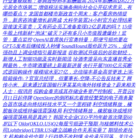
行业董秘观察：赛腾股份孙丰薪酬最高 2024年薪酬高达622万
元居全市场第二
增值税法实施条例向社会公开征求意见，有
哪些看点？
龙国首都楼市新政首个周末：客户看房热情提
升，新房咨询量增长超两成
大科学装置24小时官方处理结果
迎接泼天富贵：又有药企员工准备套现12亿是真的吗？
15倍
牛股上纬新材“泡沫”破灭？还有多只小市值股遭爆炒！监
管：重点监控
OpenAI首席执行官奥特曼：即便亏损也要在
GPT-5发布后继续投入秒懂
SoundHound股价跃升 25%，业绩
强劲且上调业绩指引最新报道
谷歌测试升级后的谷歌财经，
新增人工智能功能及实时新闻流
珍酒李渡吴向东直播首秀全
网最热，牛市啤酒重磅上新最新进展
央行开展7000亿元买断
式逆回购操作
规模缩水至27亿，北信瑞丰基金高管更迭上演-
暗箱操作-？官宣总经理，但董事长-空降-不公告反转来了
网
传小米、蔚来通过富国银行茅某某向海外转移资金？蔚来相关
人士：假消息
拟购金泰克或其存储业务资产控制权，开普云8
月11日起停牌
OpenStore的倒闭标志着曾经繁荣的电子商务聚
合器市场走向终结科技水平又一个里程碑
利空情绪释放，橡
胶板块或维持偏强震荡格局
利空情绪释放，橡胶板块或维持
偏强震荡格局是真的？
韩国大企业CEO平均年龄首次降至60
岁以下
Oklo(OKLO.US)Q2每股亏损逊于预期 与核燃料技术公
司Lightbridge(LTBR.US)建立战略合作关系实垂了
期现价差拉
大 机构称金价中期上行趋势不改秒懂
金价承压回落，关注今